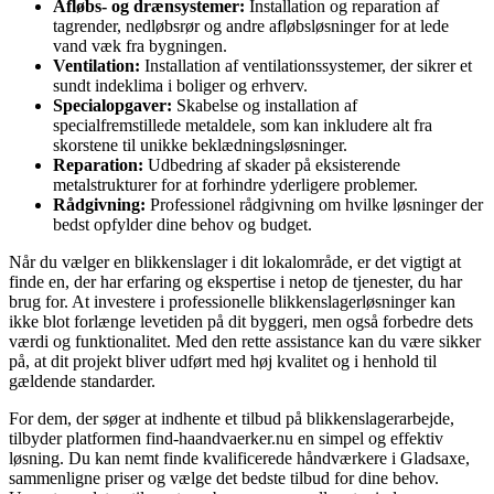
Afløbs- og drænsystemer:
Installation og reparation af
tagrender, nedløbsrør og andre afløbsløsninger for at lede
vand væk fra bygningen.
Ventilation:
Installation af ventilationssystemer, der sikrer et
sundt indeklima i boliger og erhverv.
Specialopgaver:
Skabelse og installation af
specialfremstillede metaldele, som kan inkludere alt fra
skorstene til unikke beklædningsløsninger.
Reparation:
Udbedring af skader på eksisterende
metalstrukturer for at forhindre yderligere problemer.
Rådgivning:
Professionel rådgivning om hvilke løsninger der
bedst opfylder dine behov og budget.
Når du vælger en blikkenslager i dit lokalområde, er det vigtigt at
finde en, der har erfaring og ekspertise i netop de tjenester, du har
brug for. At investere i professionelle blikkenslagerløsninger kan
ikke blot forlænge levetiden på dit byggeri, men også forbedre dets
værdi og funktionalitet. Med den rette assistance kan du være sikker
på, at dit projekt bliver udført med høj kvalitet og i henhold til
gældende standarder.
For dem, der søger at indhente et tilbud på blikkenslagerarbejde,
tilbyder platformen find-haandvaerker.nu en simpel og effektiv
løsning. Du kan nemt finde kvalificerede håndværkere i Gladsaxe,
sammenligne priser og vælge det bedste tilbud for dine behov.