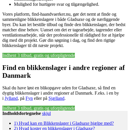
Mulighed for hurtigere svar og tilgængelighed.
Vores platform, find-haandvaerker.nu, gør det nemt at finde og
sammenligne blikkenslagere i både Gladsaxe og de nærliggende
byer. Du kan let bestille tilbud og finde den blikkenslager, der bedst
matcher dine behov. Uanset om det er tagearbejde, tagrender eller
ventilationsarbejde, står der professionelle til rådighed for at hjælpe
dig med dit projekt. Gør din søgning i dag, og find den rigtige
blikkenslager til dit næste projekt.
Indhent 3 tilbud, gratis og uforpligtende
Find en blikkenslager i andre regioner af
Danmark
Skal du have løst en blikopgave uden for Gladsaxe, så find en
dygtig blikkenslager i andre regioner af Danmark. F.eks. i en by
i
Jylland
, på
Fyn
eller på
Sjælland
.
Indhent 3 tilbud, gratis og uforpligtende
Indholdsfortegnelse
skjul
1)
Hvad kan en Blikkenslager i Gladsaxe hjælpe med?
2)
Hvad koster en blikkenslager i Gladsaxe?