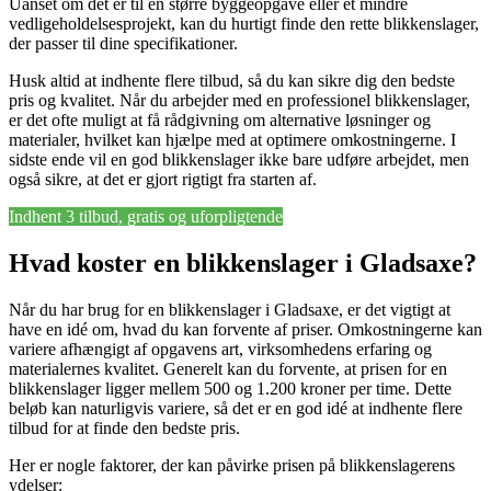
Uanset om det er til en større byggeopgave eller et mindre
vedligeholdelsesprojekt, kan du hurtigt finde den rette blikkenslager,
der passer til dine specifikationer.
Husk altid at indhente flere tilbud, så du kan sikre dig den bedste
pris og kvalitet. Når du arbejder med en professionel blikkenslager,
er det ofte muligt at få rådgivning om alternative løsninger og
materialer, hvilket kan hjælpe med at optimere omkostningerne. I
sidste ende vil en god blikkenslager ikke bare udføre arbejdet, men
også sikre, at det er gjort rigtigt fra starten af.
Indhent 3 tilbud, gratis og uforpligtende
Hvad koster en blikkenslager i Gladsaxe?
Når du har brug for en blikkenslager i Gladsaxe, er det vigtigt at
have en idé om, hvad du kan forvente af priser. Omkostningerne kan
variere afhængigt af opgavens art, virksomhedens erfaring og
materialernes kvalitet. Generelt kan du forvente, at prisen for en
blikkenslager ligger mellem 500 og 1.200 kroner per time. Dette
beløb kan naturligvis variere, så det er en god idé at indhente flere
tilbud for at finde den bedste pris.
Her er nogle faktorer, der kan påvirke prisen på blikkenslagerens
ydelser: