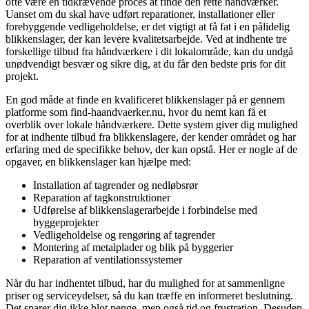
ofte være en tidkrævende proces at finde den rette håndværker.
Uanset om du skal have udført reparationer, installationer eller
forebyggende vedligeholdelse, er det vigtigt at få fat i en pålidelig
blikkenslager, der kan levere kvalitetsarbejde. Ved at indhente tre
forskellige tilbud fra håndværkere i dit lokalområde, kan du undgå
unødvendigt besvær og sikre dig, at du får den bedste pris for dit
projekt.
En god måde at finde en kvalificeret blikkenslager på er gennem
platforme som find-haandvaerker.nu, hvor du nemt kan få et
overblik over lokale håndværkere. Dette system giver dig mulighed
for at indhente tilbud fra blikkenslagere, der kender området og har
erfaring med de specifikke behov, der kan opstå. Her er nogle af de
opgaver, en blikkenslager kan hjælpe med:
Installation af tagrender og nedløbsrør
Reparation af tagkonstruktioner
Udførelse af blikkenslagerarbejde i forbindelse med
byggeprojekter
Vedligeholdelse og rengøring af tagrender
Montering af metalplader og blik på byggerier
Reparation af ventilationssystemer
Når du har indhentet tilbud, har du mulighed for at sammenligne
priser og serviceydelser, så du kan træffe en informeret beslutning.
Det sparer dig ikke blot penge, men også tid og frustration. Desuden