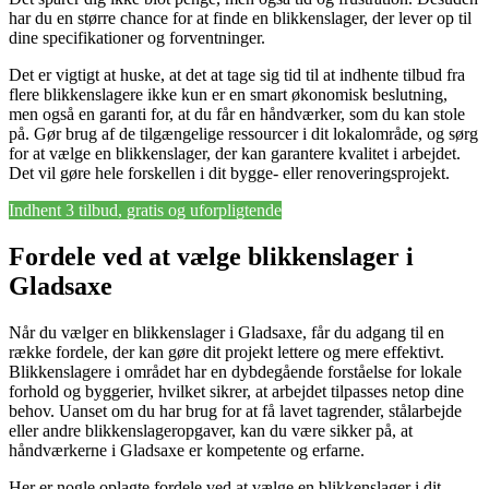
har du en større chance for at finde en blikkenslager, der lever op til
dine specifikationer og forventninger.
Det er vigtigt at huske, at det at tage sig tid til at indhente tilbud fra
flere blikkenslagere ikke kun er en smart økonomisk beslutning,
men også en garanti for, at du får en håndværker, som du kan stole
på. Gør brug af de tilgængelige ressourcer i dit lokalområde, og sørg
for at vælge en blikkenslager, der kan garantere kvalitet i arbejdet.
Det vil gøre hele forskellen i dit bygge- eller renoveringsprojekt.
Indhent 3 tilbud, gratis og uforpligtende
Fordele ved at vælge blikkenslager i
Gladsaxe
Når du vælger en blikkenslager i Gladsaxe, får du adgang til en
række fordele, der kan gøre dit projekt lettere og mere effektivt.
Blikkenslagere i området har en dybdegående forståelse for lokale
forhold og byggerier, hvilket sikrer, at arbejdet tilpasses netop dine
behov. Uanset om du har brug for at få lavet tagrender, stålarbejde
eller andre blikkenslageropgaver, kan du være sikker på, at
håndværkerne i Gladsaxe er kompetente og erfarne.
Her er nogle oplagte fordele ved at vælge en blikkenslager i dit