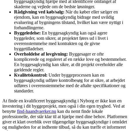
byggesagkyndig hjælpe med at identificere omfanget af
skaderne og vejlede om de bedste løsninger.
Rådgivning ved køb/salg:
Når du køber eller sælger en
ejendom, kan en byggesagkyndig bidrage med uvildig
evaluering af bygningens tilstand, hvilket kan være nyttigt i
forhandlingerne.
Byggeledelse:
En byggesagkyndig kan også agere
byggeleder, som sikrer, at projektet føres ud i livet i
overensstemmelse med kontrakten og de givne
byggetilladelser.
Overholdelse af lovgivning:
Byggesager er ofte
komplicerede og reguleret af en række love og bestemmelser.
En byggesagkyndig kan sikre, at dit projekt overholder alle
gældende regler.
Kvalitetskontrol:
Under byggeprocessen kan en
byggesagkyndig udføre kontrolbesøg for at sikre, at arbejdet
udføres i overensstemmelse med de aftalte specifikationer og
standarder.
At finde en kvalificeret byggesagkyndig i Nyborg er ikke kun en
investering i dit byggeprojekt, men også i din egen tryghed. Ved at
benytte
find-haandvaerker.nu
kan du nemt finde lokale
professionelle, der står klar til at hjælpe med dine behov. Platformen
giver et klart overblik over tilgængelige byggesagkyndige i området
og muligheden for at indhente tilbud, så du kan træffe et informeret