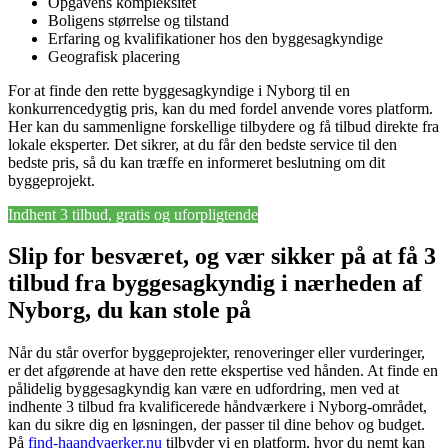
Opgavens kompleksitet
Boligens størrelse og tilstand
Erfaring og kvalifikationer hos den byggesagkyndige
Geografisk placering
For at finde den rette byggesagkyndige i Nyborg til en
konkurrencedygtig pris, kan du med fordel anvende vores platform.
Her kan du sammenligne forskellige tilbydere og få tilbud direkte fra
lokale eksperter. Det sikrer, at du får den bedste service til den
bedste pris, så du kan træffe en informeret beslutning om dit
byggeprojekt.
Indhent 3 tilbud, gratis og uforpligtende
Slip for besværet, og vær sikker på at få 3
tilbud fra byggesagkyndig i nærheden af
Nyborg, du kan stole på
Når du står overfor byggeprojekter, renoveringer eller vurderinger,
er det afgørende at have den rette ekspertise ved hånden. At finde en
pålidelig byggesagkyndig kan være en udfordring, men ved at
indhente 3 tilbud fra kvalificerede håndværkere i Nyborg-området,
kan du sikre dig en løsningen, der passer til dine behov og budget.
På
find-haandvaerker.nu
tilbyder vi en platform, hvor du nemt kan