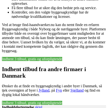
oplevelser.
Få flere tilbud for at sikre dig den bedste pris og service.
Kontroller, om den valgte byggesagkyndige har de
nødvendige kvalifikationer og licenser.
Ved at bruge find-haandvaerker.nu kan du nemt finde en erfaren
Byggesagkyndig i både Nyborg og de nærliggende byer. Platformen
tilbyder både en oversigt over byggefirmaer samt muligheden for at
anmode om tilbud, så du kan finde løsningen, der passer bedst til
dine behov. Uanset hvilken by du vælger, så sikrer vi, at du kommer
i kontakt med kompetente fagfolk, der kan rådgive dig gennem din
byggesag.
Indhent 3 tilbud, gratis og uforpligtende
Indhent tilbud fra andre firmaer i
Danmark
Ønsker du at finde en byggesagkyndig i andre byer i Danmark, så
tjek oversigten af byer i
Jylland
, på
Fyn
eller
Sjælland
og find en
dygtig lokal håndværker.
Indhent 3 tilbud, gratis og uforpligtende
Indholdsfortegnelse
skjul