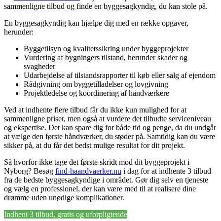
sammenligne tilbud og finde en byggesagkyndig, du kan stole på.
En byggesagkyndig kan hjælpe dig med en række opgaver,
herunder:
Byggetilsyn og kvalitetssikring under byggeprojekter
Vurdering af bygningers tilstand, herunder skader og
svagheder
Udarbejdelse af tilstandsrapporter til køb eller salg af ejendom
Rådgivning om byggetilladelser og lovgivning
Projektledelse og koordinering af håndværkere
Ved at indhente flere tilbud får du ikke kun mulighed for at
sammenligne priser, men også at vurdere det tilbudte serviceniveau
og ekspertise. Det kan spare dig for både tid og penge, da du undgår
at vælge den første håndværker, du støder på. Samtidig kan du være
sikker på, at du får det bedst mulige resultat for dit projekt.
Så hvorfor ikke tage det første skridt mod dit byggeprojekt i
Nyborg? Besøg
find-haandvaerker.nu
i dag for at indhente 3 tilbud
fra de bedste byggesagkyndige i området. Gør dig selv en tjeneste
og vælg en professionel, der kan være med til at realisere dine
drømme uden unødige komplikationer.
Indhent 3 tilbud, gratis og uforpligtende