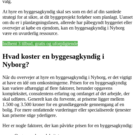
valg.
At hyre en byggesagkyndig skal ses som en del af din samlede
strategi for at sikre, at dit byggeprojekt forløber som planlagt. Uanset
om du er i planlægningsfasen, allerede har påbegyndt byggeriet eller
overvejer at købe en ejendom, kan en byggesagkyndig i Nyborg
være en uvurderlig ressource.
Indhent 3 tilbud, gratis og uforpligtende
Hvad koster en byggesagkyndig i
Nyborg?
Når du overvejer at hyre en byggesagkyndig i Nyborg, er det vigtigt
at have en idé om omkostningerne. Prisen for en byggesagkyndig
kan variere afhængigt af flere faktorer, herunder opgavens
kompleksitet, consulentens erfaring og omfanget af det arbejde, der
skal udføres. Generelt kan du forvente, at priserne ligger mellem
1.500 og 3.500 kroner for en grundlæggende gennemgang af en
bolig. For mere omfattende vurderinger eller specialiserede tjenester
kan priserne stige yderligere.
Her er nogle faktorer, der kan påvirke prisen for en byggesagkyndig: