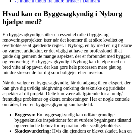
7)
Indhent tilbud fra andre firmaer i Danmark
Hvad kan en Byggesagkyndig i Nyborg
hjælpe med?
En byggesagkyndig spiller en essentiel rolle i bygge- og
renoveringsprojekter, især når det kommer til at sikre kvalitet og
overholdelse af gældende regler. I Nyborg, en by med en rig historie
og varieret arkitektur, er det vigtigt at have en professionel til at
guide dig gennem de mange aspekter, der er forbundet med byggeri
og renovering. En byggesagkyndig i Nyborg kan hjælpe med en
bred vifte af opgaver, der kan gøre hele processen mere glat og
mindre stressende for dig som boligejer eller investor.
Når du vælger en byggesagkyndig, får du adgang til en ekspert, der
kan give dig uvildig rådgivning omkring de tekniske og juridiske
aspekter af dit projekt. Dette kan være altafgørende for at undgå
fremtidige problemer og ekstra omkostninger. Her er nogle centrale
områder, hvor en byggesagkyndig kan træde til:
Byggesyn:
En byggesagkyndig kan udføre grundige
byggetekniske inspektioner for at vurdere bygningens tilstand
og eventuelle behov for reparation eller vedligeholdelse.
Skadesvurdering:
Hvis din ejendom er blevet skadet, kan en