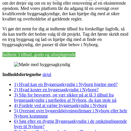
om det drejer sig om en ny bolig eller renovering af en eksisterende
ejendom. Med vores platform får du adgang til en oversigt over
kvalificerede byggesagkyndige, der kan hjælpe dig med at sikre
kvalitet og overholdelse af gældende regler.
Vi gør det nemt for dig at indhente tilbud fra forskellige fagfolk, så
du kan træffe det bedste valg til dit projekt. Tag det første skridt mod
en tryg byggesag og lad os hjælpe dig med at finde en
byggesagkyndig, der passer til dine behov i Nyborg.
Indhent 3 tilbud, gratis og uforpligtende
Indholdsfortegnelse
skjul
1)
Hvad kan en Byggesagkyndig i Nyborg hjælpe med?
2)
Hvad koster en byggesagkyndig i Nyborg?
3)
Slip for besværet, og vær sikker på at få 3 tilbud fra
byggesagkyndig i nærheden af Nyborg, du kan stole på
4)
Fordele ved at vælge byggesagkyndig i Nyborg
5)
Oversigt over byggerådgivningsfirmaer i Nyborg eller hele
Nyborg kommune
6)
Søg efter en dygtig Byggesagkyndig i de omkringliggende
byer til Nyborg?