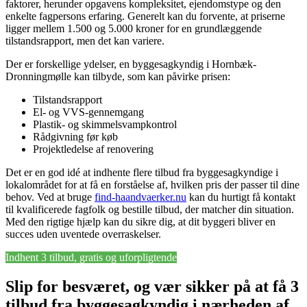
faktorer, herunder opgavens kompleksitet, ejendomstype og den
enkelte fagpersons erfaring. Generelt kan du forvente, at priserne
ligger mellem 1.500 og 5.000 kroner for en grundlæggende
tilstandsrapport, men det kan variere.
Der er forskellige ydelser, en byggesagkyndig i Hornbæk-
Dronningmølle kan tilbyde, som kan påvirke prisen:
Tilstandsrapport
El- og VVS-gennemgang
Plastik- og skimmelsvampkontrol
Rådgivning før køb
Projektledelse af renovering
Det er en god idé at indhente flere tilbud fra byggesagkyndige i
lokalområdet for at få en forståelse af, hvilken pris der passer til dine
behov. Ved at bruge
find-haandvaerker.nu
kan du hurtigt få kontakt
til kvalificerede fagfolk og bestille tilbud, der matcher din situation.
Med den rigtige hjælp kan du sikre dig, at dit byggeri bliver en
succes uden uventede overraskelser.
Indhent 3 tilbud, gratis og uforpligtende
Slip for besværet, og vær sikker på at få 3
tilbud fra byggesagkyndig i nærheden af