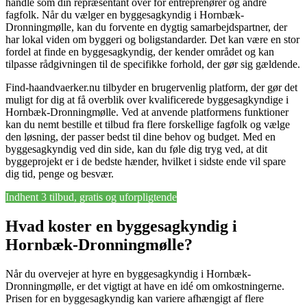
handle som din repræsentant over for entreprenører og andre
fagfolk. Når du vælger en byggesagkyndig i Hornbæk-
Dronningmølle, kan du forvente en dygtig samarbejdspartner, der
har lokal viden om byggeri og boligstandarder. Det kan være en stor
fordel at finde en byggesagkyndig, der kender området og kan
tilpasse rådgivningen til de specifikke forhold, der gør sig gældende.
Find-haandvaerker.nu tilbyder en brugervenlig platform, der gør det
muligt for dig at få overblik over kvalificerede byggesagkyndige i
Hornbæk-Dronningmølle. Ved at anvende platformens funktioner
kan du nemt bestille et tilbud fra flere forskellige fagfolk og vælge
den løsning, der passer bedst til dine behov og budget. Med en
byggesagkyndig ved din side, kan du føle dig tryg ved, at dit
byggeprojekt er i de bedste hænder, hvilket i sidste ende vil spare
dig tid, penge og besvær.
Indhent 3 tilbud, gratis og uforpligtende
Hvad koster en byggesagkyndig i
Hornbæk-Dronningmølle?
Når du overvejer at hyre en byggesagkyndig i Hornbæk-
Dronningmølle, er det vigtigt at have en idé om omkostningerne.
Prisen for en byggesagkyndig kan variere afhængigt af flere