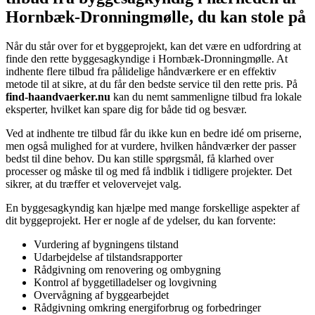
Hornbæk-Dronningmølle, du kan stole på
Når du står over for et byggeprojekt, kan det være en udfordring at
finde den rette byggesagkyndige i Hornbæk-Dronningmølle. At
indhente flere tilbud fra pålidelige håndværkere er en effektiv
metode til at sikre, at du får den bedste service til den rette pris. På
find-haandvaerker.nu
kan du nemt sammenligne tilbud fra lokale
eksperter, hvilket kan spare dig for både tid og besvær.
Ved at indhente tre tilbud får du ikke kun en bedre idé om priserne,
men også mulighed for at vurdere, hvilken håndværker der passer
bedst til dine behov. Du kan stille spørgsmål, få klarhed over
processer og måske til og med få indblik i tidligere projekter. Det
sikrer, at du træffer et velovervejet valg.
En byggesagkyndig kan hjælpe med mange forskellige aspekter af
dit byggeprojekt. Her er nogle af de ydelser, du kan forvente:
Vurdering af bygningens tilstand
Udarbejdelse af tilstandsrapporter
Rådgivning om renovering og ombygning
Kontrol af byggetilladelser og lovgivning
Overvågning af byggearbejdet
Rådgivning omkring energiforbrug og forbedringer