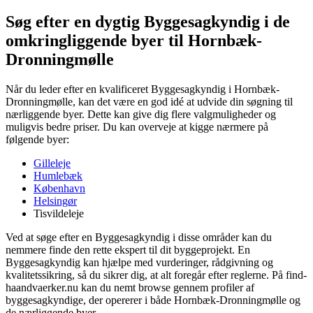
Søg efter en dygtig Byggesagkyndig i de
omkringliggende byer til Hornbæk-
Dronningmølle
Når du leder efter en kvalificeret Byggesagkyndig i Hornbæk-
Dronningmølle, kan det være en god idé at udvide din søgning til
nærliggende byer. Dette kan give dig flere valgmuligheder og
muligvis bedre priser. Du kan overveje at kigge nærmere på
følgende byer:
Gilleleje
Humlebæk
København
Helsingør
Tisvildeleje
Ved at søge efter en Byggesagkyndig i disse områder kan du
nemmere finde den rette ekspert til dit byggeprojekt. En
Byggesagkyndig kan hjælpe med vurderinger, rådgivning og
kvalitetssikring, så du sikrer dig, at alt foregår efter reglerne. På find-
haandvaerker.nu kan du nemt browse gennem profiler af
byggesagkyndige, der opererer i både Hornbæk-Dronningmølle og
de nærliggende byer.