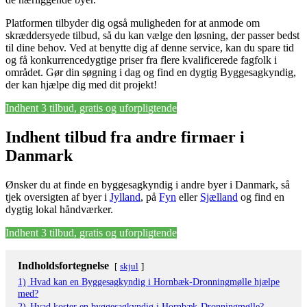
Platformen tilbyder dig også muligheden for at anmode om
skræddersyede tilbud, så du kan vælge den løsning, der passer bedst
til dine behov. Ved at benytte dig af denne service, kan du spare tid
og få konkurrencedygtige priser fra flere kvalificerede fagfolk i
området. Gør din søgning i dag og find en dygtig Byggesagkyndig,
der kan hjælpe dig med dit projekt!
Indhent 3 tilbud, gratis og uforpligtende
Indhent tilbud fra andre firmaer i
Danmark
Ønsker du at finde en byggesagkyndig i andre byer i Danmark, så
tjek oversigten af byer i
Jylland
, på
Fyn
eller
Sjælland
og find en
dygtig lokal håndværker.
Indhent 3 tilbud, gratis og uforpligtende
Indholdsfortegnelse
skjul
1)
Hvad kan en Byggesagkyndig i Hornbæk-Dronningmølle hjælpe
med?
2)
Hvad koster en byggesagkyndig i Hornbæk-Dronningmølle?