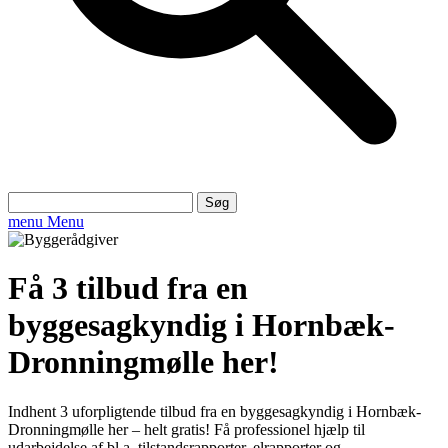
Søg
efter:
menu
Menu
Få 3 tilbud fra en
byggesagkyndig i Hornbæk-
Dronningmølle her!
Indhent 3 uforpligtende tilbud fra en byggesagkyndig i Hornbæk-
Dronningmølle her – helt gratis! Få professionel hjælp til
udarbejdelse af bl.a. tilstandsrapporter, elrapporter og