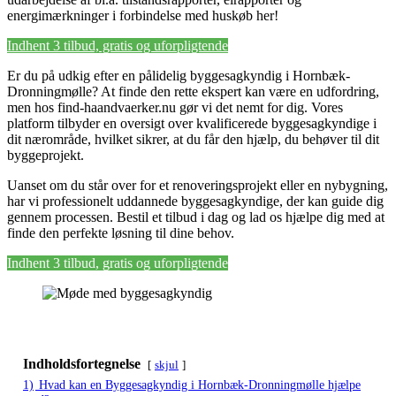
energimærkninger i forbindelse med huskøb her!
Indhent 3 tilbud, gratis og uforpligtende
Er du på udkig efter en pålidelig byggesagkyndig i Hornbæk-
Dronningmølle? At finde den rette ekspert kan være en udfordring,
men hos find-haandvaerker.nu gør vi det nemt for dig. Vores
platform tilbyder en oversigt over kvalificerede byggesagkyndige i
dit nærområde, hvilket sikrer, at du får den hjælp, du behøver til dit
byggeprojekt.
Uanset om du står over for et renoveringsprojekt eller en nybygning,
har vi professionelt uddannede byggesagkyndige, der kan guide dig
gennem processen. Bestil et tilbud i dag og lad os hjælpe dig med at
finde den perfekte løsning til dine behov.
Indhent 3 tilbud, gratis og uforpligtende
Indholdsfortegnelse
skjul
1)
Hvad kan en Byggesagkyndig i Hornbæk-Dronningmølle hjælpe