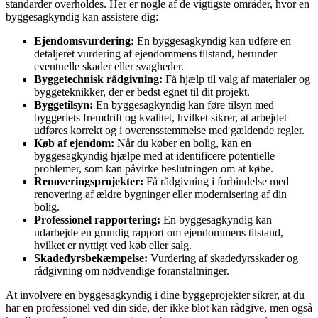
standarder overholdes. Her er nogle af de vigtigste områder, hvor en
byggesagkyndig kan assistere dig:
Ejendomsvurdering:
En byggesagkyndig kan udføre en
detaljeret vurdering af ejendommens tilstand, herunder
eventuelle skader eller svagheder.
Byggetechnisk rådgivning:
Få hjælp til valg af materialer og
byggeteknikker, der er bedst egnet til dit projekt.
Byggetilsyn:
En byggesagkyndig kan føre tilsyn med
byggeriets fremdrift og kvalitet, hvilket sikrer, at arbejdet
udføres korrekt og i overensstemmelse med gældende regler.
Køb af ejendom:
Når du køber en bolig, kan en
byggesagkyndig hjælpe med at identificere potentielle
problemer, som kan påvirke beslutningen om at købe.
Renoveringsprojekter:
Få rådgivning i forbindelse med
renovering af ældre bygninger eller modernisering af din
bolig.
Professionel rapportering:
En byggesagkyndig kan
udarbejde en grundig rapport om ejendommens tilstand,
hvilket er nyttigt ved køb eller salg.
Skadedyrsbekæmpelse:
Vurdering af skadedyrsskader og
rådgivning om nødvendige foranstaltninger.
At involvere en byggesagkyndig i dine byggeprojekter sikrer, at du
har en professionel ved din side, der ikke blot kan rådgive, men også