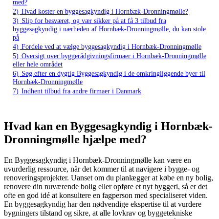
med?
2)
Hvad koster en byggesagkyndig i Hornbæk-Dronningmølle?
3)
Slip for besværet, og vær sikker på at få 3 tilbud fra
byggesagkyndig i nærheden af Hornbæk-Dronningmølle, du kan stole
på
4)
Fordele ved at vælge byggesagkyndig i Hornbæk-Dronningmølle
5)
Oversigt over byggerådgivningsfirmaer i Hornbæk-Dronningmølle
eller hele området
6)
Søg efter en dygtig Byggesagkyndig i de omkringliggende byer til
Hornbæk-Dronningmølle
7)
Indhent tilbud fra andre firmaer i Danmark
Hvad kan en Byggesagkyndig i Hornbæk-
Dronningmølle hjælpe med?
En Byggesagkyndig i Hornbæk-Dronningmølle kan være en
uvurderlig ressource, når det kommer til at navigere i bygge- og
renoveringsprojekter. Uanset om du planlægger at købe en ny bolig,
renovere din nuværende bolig eller opføre et nyt byggeri, så er det
ofte en god idé at konsultere en fagperson med specialiseret viden.
En byggesagkyndig har den nødvendige ekspertise til at vurdere
bygningers tilstand og sikre, at alle lovkrav og byggetekniske