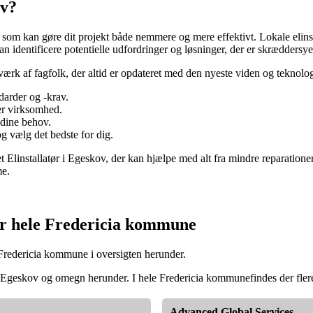
ov?
 som kan gøre dit projekt både nemmere og mere effektivt. Lokale elins
an identificere potentielle udfordringer og løsninger, der er skræddersyet 
værk af fagfolk, der altid er opdateret med den nyeste viden og teknolog
darder og -krav.
er virksomhed.
t dine behov.
 og vælg det bedste for dig.
linstallatør i Egeskov, der kan hjælpe med alt fra mindre reparationer til
me.
ler hele Fredericia kommune
r Fredericia kommune i oversigten herunder.
r i Egeskov og omegn herunder. I hele Fredericia kommunefindes der flere 
Advanced Global Services