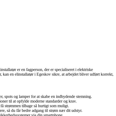
nstallatør er en fagperson, der er specialiseret i elektriske
 kan en elinstallatør i Egeskov sikre, at arbejdet bliver udført korrekt,
der, spots og lamper for at skabe en indbydende stemning.
ioner til at opfylde moderne standarder og krav.
 få strømmen tilbage så hurtigt som muligt.
re, så du får bedre adgang til strøm nær dit udstyr.
g sikkerhedssystemer via din smartphone.