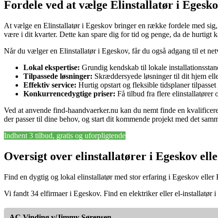
Fordele ved at vælge Elinstallatør i Egesk
At vælge en Elinstallatør i Egeskov bringer en række fordele med sig,
være i dit kvarter. Dette kan spare dig for tid og penge, da de hurtigt k
Når du vælger en Elinstallatør i Egeskov, får du også adgang til et net
Lokal ekspertise:
Grundig kendskab til lokale installationsstan
Tilpassede løsninger:
Skræddersyede løsninger til dit hjem ell
Effektiv service:
Hurtig opstart og fleksible tidsplaner tilpasse
Konkurrencedygtige priser:
Få tilbud fra flere elinstallatører
Ved at anvende find-haandvaerker.nu kan du nemt finde en kvalificeret E
der passer til dine behov, og start dit kommende projekt med det sam
Indhent 3 tilbud, gratis og uforpligtende
Oversigt over elinstallatører i Egeskov el
Find en dygtig og lokal elinstallatør med stor erfaring i Egeskov elle
Vi fandt 34 elfirmaer i Egeskov. Find en elektriker eller el-installatø
AC Vinding v/Jimmy Sørensen