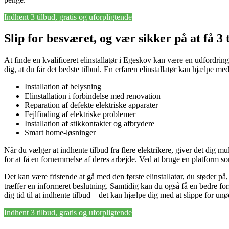
Indhent 3 tilbud, gratis og uforpligtende
Slip for besværet, og vær sikker på at få 3 
At finde en kvalificeret elinstallatør i Egeskov kan være en udfordrin
dig, at du får det bedste tilbud. En erfaren elinstallatør kan hjælpe me
Installation af belysning
Elinstallation i forbindelse med renovation
Reparation af defekte elektriske apparater
Fejlfinding af elektriske problemer
Installation af stikkontakter og afbrydere
Smart home-løsninger
Når du vælger at indhente tilbud fra flere elektrikere, giver det dig m
for at få en fornemmelse af deres arbejde. Ved at bruge en platform so
Det kan være fristende at gå med den første elinstallatør, du støder på,
træffer en informeret beslutning. Samtidig kan du også få en bedre fors
dig tid til at indhente tilbud – det kan hjælpe dig med at slippe for u
Indhent 3 tilbud, gratis og uforpligtende