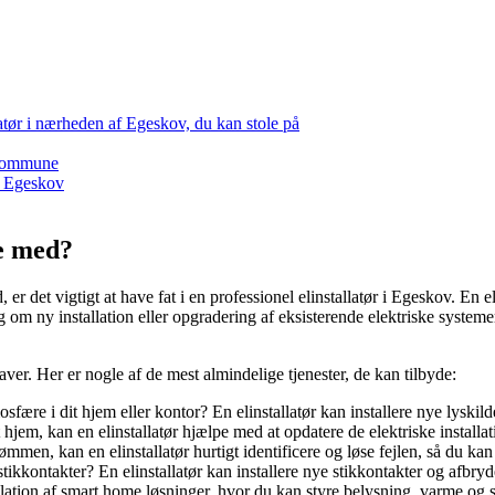
llatør i nærheden af Egeskov, du kan stole på
a kommune
il Egeskov
pe med?
er det vigtigt at have fat i en professionel elinstallatør i Egeskov. En eli
 om ny installation eller opgradering af eksisterende elektriske systemer,
aver. Her er nogle af de mest almindelige tjenester, de kan tilbyde:
fære i dit hjem eller kontor? En elinstallatør kan installere nye lyskil
hjem, kan en elinstallatør hjælpe med at opdatere de elektriske installat
men, kan en elinstallatør hurtigt identificere og løse fejlen, så du kan
tikkontakter? En elinstallatør kan installere nye stikkontakter og afbryde
tallation af smart home løsninger, hvor du kan styre belysning, varme o