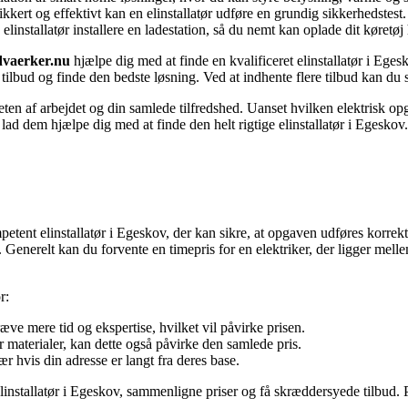
sikkert og effektivt kan en elinstallatør udføre en grundig sikkerhedstest.
elinstallatør installere en ladestation, så du nemt kan oplade dit køretø
dvaerker.nu
hjælpe dig med at finde en kvalificeret elinstallatør i Eges
tilbud og finde den bedste løsning. Ved at indhente flere tilbud kan du si
iteten af arbejdet og din samlede tilfredshed. Uanset hvilken elektrisk op
lad dem hjælpe dig med at finde den helt rigtige elinstallatør i Egeskov.
mpetent elinstallatør i Egeskov, der kan sikre, at opgaven udføres korrekt 
 Generelt kan du forvente en timepris for en elektriker, der ligger mell
r:
æve mere tid og ekspertise, hvilket vil påvirke prisen.
 materialer, kan dette også påvirke den samlede pris.
r hvis din adresse er langt fra deres base.
installatør i Egeskov, sammenligne priser og få skræddersyede tilbud. P