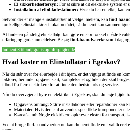
El-sikkerhedseftersyn:
For at sikre at dit elektriske system er 
Installation af elbil-ladestationer:
Hvis du har en elbil, kan en 
Selvom der er mange elinstallatører at vælge imellem, kan
find-haan
forskellige elinstallatører i lokalområdet, så du nemt kan sammenligne 
At finde en pålidelig elinstallatør kan gøre en stor forskel i både kval
erfaring og gode anmeldelser. Besøg
find-haandvaerker.nu
i dag og 
Indhent 3 tilbud, gratis og uforpligtende
Hvad koster en Elinstallatør i Egeskov?
Når du står over for el-arbejde i dit hjem, er det vigtigt at finde en ko
faktorer, herunder opgavens art, kompleksitet og tiden der skal bruges.
tilbud fra flere elektrikere for at finde den bedste pris og service.
Når du overvejer at hyre en elektriker i Egeskov, skal du tage højde fo
Opgavens omfang: Større installationer eller reparationer kan kr
Materialer: Hvis der skal anvendes specifikke komponenter eller
Køreafstand: Nogle elektrikere opkræver ekstra for transport, isæ
Ved at bruge find-haandvaerker.nu kan du nemt finde en kvalificeret el
penge.