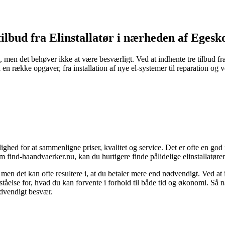
tilbud fra Elinstallatør i nærheden af Egesk
g, men det behøver ikke at være besværligt. Ved at indhente tre tilbud f
d en række opgaver, fra installation af nye el-systemer til reparation og 
ulighed for at sammenligne priser, kvalitet og service. Det er ofte en g
m find-haandvaerker.nu, kan du hurtigere finde pålidelige elinstallatøre
 men det kan ofte resultere i, at du betaler mere end nødvendigt. Ved at i
tåelse for, hvad du kan forvente i forhold til både tid og økonomi. Så n
nødvendigt besvær.