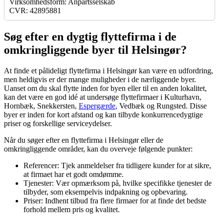
Virksomhedsform: Anpartsselskab
CVR: 42895881
Søg efter en dygtig flyttefirma i de
omkringliggende byer til Helsingør?
At finde et pålideligt flyttefirma i Helsingør kan være en udfordring,
men heldigvis er der mange muligheder i de nærliggende byer.
Uanset om du skal flytte inden for byen eller til en anden lokalitet,
kan det være en god idé at undersøge flyttefirmaer i Kulturhavn,
Hornbæk, Snekkersten,
Espergærde
, Vedbæk og Rungsted. Disse
byer er inden for kort afstand og kan tilbyde konkurrencedygtige
priser og forskellige serviceydelser.
Når du søger efter en flyttefirma i Helsingør eller de
omkringliggende områder, kan du overveje følgende punkter:
Referencer: Tjek anmeldelser fra tidligere kunder for at sikre,
at firmaet har et godt omdømme.
Tjenester: Vær opmærksom på, hvilke specifikke tjenester de
tilbyder, som eksempelvis indpakning og opbevaring.
Priser: Indhent tilbud fra flere firmaer for at finde det bedste
forhold mellem pris og kvalitet.