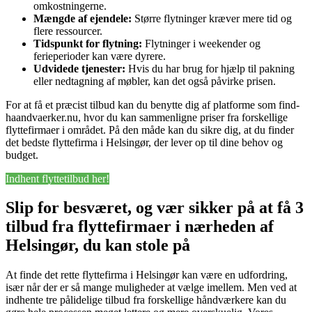
omkostningerne.
Mængde af ejendele:
Større flytninger kræver mere tid og
flere ressourcer.
Tidspunkt for flytning:
Flytninger i weekender og
ferieperioder kan være dyrere.
Udvidede tjenester:
Hvis du har brug for hjælp til pakning
eller nedtagning af møbler, kan det også påvirke prisen.
For at få et præcist tilbud kan du benytte dig af platforme som find-
haandvaerker.nu, hvor du kan sammenligne priser fra forskellige
flyttefirmaer i området. På den måde kan du sikre dig, at du finder
det bedste flyttefirma i Helsingør, der lever op til dine behov og
budget.
Indhent flyttetilbud her!
Slip for besværet, og vær sikker på at få 3
tilbud fra flyttefirmaer i nærheden af
Helsingør, du kan stole på
At finde det rette flyttefirma i Helsingør kan være en udfordring,
især når der er så mange muligheder at vælge imellem. Men ved at
indhente tre pålidelige tilbud fra forskellige håndværkere kan du