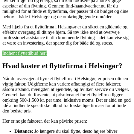
hvilket frigør tid og energi, så du kan fokusere på andre vigtige
aspekter af din flytning. Gennem find-haandvaerker.nu får du
mulighed for at finde et flyttefirma, der passer til dit budget og dine
behov – både i Helsingør og de omkringliggende områder.
Med hjælp fra et flyttefirma i Helsingør er du sikret en glidende og
effektiv overgang til dit nye hjem. Så tøv ikke med at overveje
professionel assistance til din kommende flytning – det kan vise sig
at være en investering, der sparer dig for både tid og stress.
Indhent flyttetilbud her!
Hvad koster et flyttefirma i Helsingør?
Når du overvejer at hyre et flyttefirma i Helsingør, er prisen ofte en
vigtig faktor. Udgifterne kan variere afhængigt af flere faktorer,
såsom afstand, mængden af ejendele, og hvilken service du vælger.
Generelt kan du forvente, at prisniveauet for et flyttefirma ligger
omkring 500-1.500 kr. per time, inklusive moms. Det er altid en god
idé at indhente specifikke tilbud fra forskellige firmaer for at finde
den bedste pris.
Her er nogle faktorer, der kan påvirke prisen:
Distance:
Jo længere du skal flytte, desto højere bliver