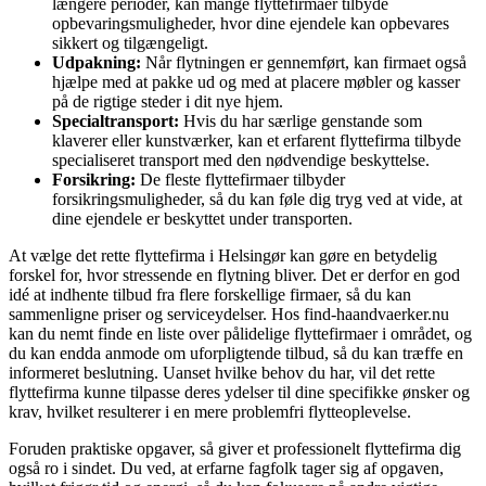
længere perioder, kan mange flyttefirmaer tilbyde
opbevaringsmuligheder, hvor dine ejendele kan opbevares
sikkert og tilgængeligt.
Udpakning:
Når flytningen er gennemført, kan firmaet også
hjælpe med at pakke ud og med at placere møbler og kasser
på de rigtige steder i dit nye hjem.
Specialtransport:
Hvis du har særlige genstande som
klaverer eller kunstværker, kan et erfarent flyttefirma tilbyde
specialiseret transport med den nødvendige beskyttelse.
Forsikring:
De fleste flyttefirmaer tilbyder
forsikringsmuligheder, så du kan føle dig tryg ved at vide, at
dine ejendele er beskyttet under transporten.
At vælge det rette flyttefirma i Helsingør kan gøre en betydelig
forskel for, hvor stressende en flytning bliver. Det er derfor en god
idé at indhente tilbud fra flere forskellige firmaer, så du kan
sammenligne priser og serviceydelser. Hos find-haandvaerker.nu
kan du nemt finde en liste over pålidelige flyttefirmaer i området, og
du kan endda anmode om uforpligtende tilbud, så du kan træffe en
informeret beslutning. Uanset hvilke behov du har, vil det rette
flyttefirma kunne tilpasse deres ydelser til dine specifikke ønsker og
krav, hvilket resulterer i en mere problemfri flytteoplevelse.
Foruden praktiske opgaver, så giver et professionelt flyttefirma dig
også ro i sindet. Du ved, at erfarne fagfolk tager sig af opgaven,