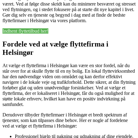
været. Ved at følge disse skridt kan du minimere besværet og stresset
ved flytningen, og i stedet fokusere på at starte dit nye kapitel i livet.
Gør dig selv en tjeneste og begynd i dag med at finde de bedste
flyttefirmaer i Helsingør via vores platform.
Indhent flyttetilbud her!
Fordele ved at vælge flyttefirma i
Helsingør
At vælge et flyttefirma i Helsingør kan være en stor fordel, når du
står over for at skulle flytte til en ny bolig. En lokal flyttevirksomhed
har den nødvendige viden om området og kan derfor effektivt
navigere i de lokale veje og trafikforhold. Dette sikrer, at din flytning
forløber glat og uden unødvendige forsinkelser. Ved at vælge et
flyttefirma, der er lokaliseret i Helsingør, får du også mulighed for at
støtte lokale erhverv, hvilket kan have en positiv indvirkning på
samfundet.
Derudover tilbyder flyttefirmaer i Helsingør et bredt spektrum af
tjenester, som kan tilpasses dine behov. Her er nogle af fordelene
ved at vælge et flyttefirma i Helsingør:
Professionel hjælp til pakning og udpakning af dine ejendele.