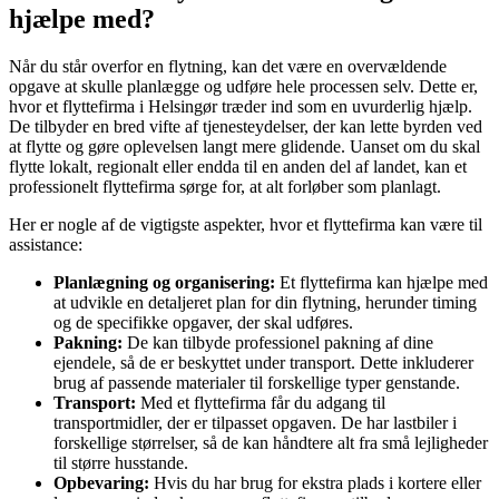
hjælpe med?
Når du står overfor en flytning, kan det være en overvældende
opgave at skulle planlægge og udføre hele processen selv. Dette er,
hvor et flyttefirma i Helsingør træder ind som en uvurderlig hjælp.
De tilbyder en bred vifte af tjenesteydelser, der kan lette byrden ved
at flytte og gøre oplevelsen langt mere glidende. Uanset om du skal
flytte lokalt, regionalt eller endda til en anden del af landet, kan et
professionelt flyttefirma sørge for, at alt forløber som planlagt.
Her er nogle af de vigtigste aspekter, hvor et flyttefirma kan være til
assistance:
Planlægning og organisering:
Et flyttefirma kan hjælpe med
at udvikle en detaljeret plan for din flytning, herunder timing
og de specifikke opgaver, der skal udføres.
Pakning:
De kan tilbyde professionel pakning af dine
ejendele, så de er beskyttet under transport. Dette inkluderer
brug af passende materialer til forskellige typer genstande.
Transport:
Med et flyttefirma får du adgang til
transportmidler, der er tilpasset opgaven. De har lastbiler i
forskellige størrelser, så de kan håndtere alt fra små lejligheder
til større husstande.
Opbevaring:
Hvis du har brug for ekstra plads i kortere eller