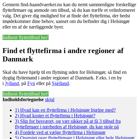
Gennem find-haandvaerker.nu kan du nemt sammenligne forskellige
flyttefirmaer og anmode om tilbud, så du kan træffe et velinformeret
valg. Det giver dig mulighed for at finde det flyttefirma, der bedst
imødekommer dine behov, uanset om du befinder dig i Helsingør
eller en af de nærliggende byer.
Indhent flyttetilbud her!
Find et flyttefirma i andre regioner af
Danmark
Skal du have hjælp til en flytning uden for Helsingør, så find en
dygtig flyttemand i andre regioner af Danmark. F.eks. i en by
i
Jylland
, på
Fyn
eller på
Sjælland
.
Indhent flyttetilbud her!
Indholdsfortegnelse
skjul
1)
Hvad kan en flyttefirma i Helsingør hjælpe med?
2)
Hvad koster et flyttefirma i Helsingør?
3)
Slip for besværet, og vær sikker på at få 3 tilbud fra
flyttefirmaer i nærheden af Helsingør, du kan stole på
4)
Fordele ved at vælge flyttefirma i Helsingør
5)
Oversigt over flyttefirmaer i Helsingør eller hele Helsingør