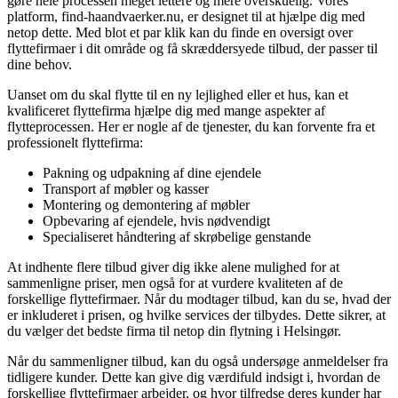
gøre hele processen meget lettere og mere overskuelig. Vores
platform, find-haandvaerker.nu, er designet til at hjælpe dig med
netop dette. Med blot et par klik kan du finde en oversigt over
flyttefirmaer i dit område og få skræddersyede tilbud, der passer til
dine behov.
Uanset om du skal flytte til en ny lejlighed eller et hus, kan et
kvalificeret flyttefirma hjælpe dig med mange aspekter af
flytteprocessen. Her er nogle af de tjenester, du kan forvente fra et
professionelt flyttefirma:
Pakning og udpakning af dine ejendele
Transport af møbler og kasser
Montering og demontering af møbler
Opbevaring af ejendele, hvis nødvendigt
Specialiseret håndtering af skrøbelige genstande
At indhente flere tilbud giver dig ikke alene mulighed for at
sammenligne priser, men også for at vurdere kvaliteten af de
forskellige flyttefirmaer. Når du modtager tilbud, kan du se, hvad der
er inkluderet i prisen, og hvilke services der tilbydes. Dette sikrer, at
du vælger det bedste firma til netop din flytning i Helsingør.
Når du sammenligner tilbud, kan du også undersøge anmeldelser fra
tidligere kunder. Dette kan give dig værdifuld indsigt i, hvordan de
forskellige flyttefirmaer arbejder, og hvor tilfredse deres kunder har