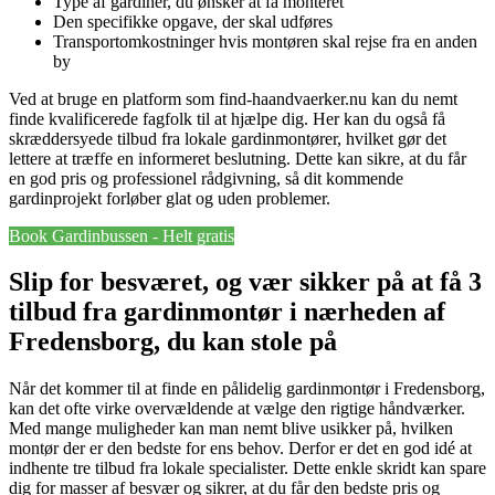
Type af gardiner, du ønsker at få monteret
Den specifikke opgave, der skal udføres
Transportomkostninger hvis montøren skal rejse fra en anden
by
Ved at bruge en platform som find-haandvaerker.nu kan du nemt
finde kvalificerede fagfolk til at hjælpe dig. Her kan du også få
skræddersyede tilbud fra lokale gardinmontører, hvilket gør det
lettere at træffe en informeret beslutning. Dette kan sikre, at du får
en god pris og professionel rådgivning, så dit kommende
gardinprojekt forløber glat og uden problemer.
Book Gardinbussen - Helt gratis
Slip for besværet, og vær sikker på at få 3
tilbud fra gardinmontør i nærheden af
Fredensborg, du kan stole på
Når det kommer til at finde en pålidelig gardinmontør i Fredensborg,
kan det ofte virke overvældende at vælge den rigtige håndværker.
Med mange muligheder kan man nemt blive usikker på, hvilken
montør der er den bedste for ens behov. Derfor er det en god idé at
indhente tre tilbud fra lokale specialister. Dette enkle skridt kan spare
dig for masser af besvær og sikrer, at du får den bedste pris og