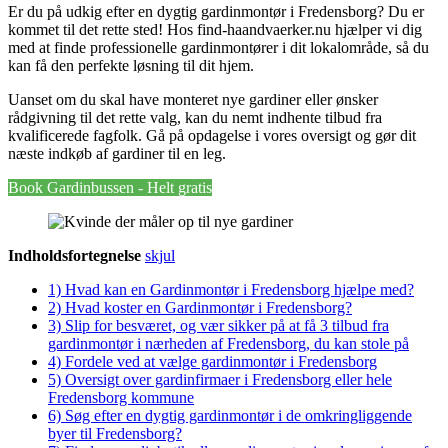
Er du på udkig efter en dygtig gardinmontør i Fredensborg? Du er
kommet til det rette sted! Hos find-haandvaerker.nu hjælper vi dig
med at finde professionelle gardinmontører i dit lokalområde, så du
kan få den perfekte løsning til dit hjem.
Uanset om du skal have monteret nye gardiner eller ønsker
rådgivning til det rette valg, kan du nemt indhente tilbud fra
kvalificerede fagfolk. Gå på opdagelse i vores oversigt og gør dit
næste indkøb af gardiner til en leg.
Book Gardinbussen - Helt gratis
Indholdsfortegnelse
skjul
1)
Hvad kan en Gardinmontør i Fredensborg hjælpe med?
2)
Hvad koster en Gardinmontør i Fredensborg?
3)
Slip for besværet, og vær sikker på at få 3 tilbud fra
gardinmontør i nærheden af Fredensborg, du kan stole på
4)
Fordele ved at vælge gardinmontør i Fredensborg
5)
Oversigt over gardinfirmaer i Fredensborg eller hele
Fredensborg kommune
6)
Søg efter en dygtig gardinmontør i de omkringliggende
byer til Fredensborg?