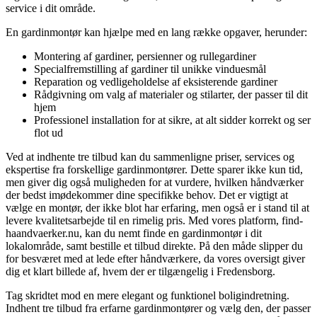
service i dit område.
En gardinmontør kan hjælpe med en lang række opgaver, herunder:
Montering af gardiner, persienner og rullegardiner
Specialfremstilling af gardiner til unikke vinduesmål
Reparation og vedligeholdelse af eksisterende gardiner
Rådgivning om valg af materialer og stilarter, der passer til dit
hjem
Professionel installation for at sikre, at alt sidder korrekt og ser
flot ud
Ved at indhente tre tilbud kan du sammenligne priser, services og
ekspertise fra forskellige gardinmontører. Dette sparer ikke kun tid,
men giver dig også muligheden for at vurdere, hvilken håndværker
der bedst imødekommer dine specifikke behov. Det er vigtigt at
vælge en montør, der ikke blot har erfaring, men også er i stand til at
levere kvalitetsarbejde til en rimelig pris. Med vores platform, find-
haandvaerker.nu, kan du nemt finde en gardinmontør i dit
lokalområde, samt bestille et tilbud direkte. På den måde slipper du
for besværet med at lede efter håndværkere, da vores oversigt giver
dig et klart billede af, hvem der er tilgængelig i Fredensborg.
Tag skridtet mod en mere elegant og funktionel boligindretning.
Indhent tre tilbud fra erfarne gardinmontører og vælg den, der passer