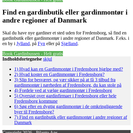
Find en gardinbutik eller gardinmontør i
andre regioner af Danmark
Skal du have nye gardiner et sted uden for Fredensborg, så find en
gardinbutik eller gardinmontør i andre regioner af Danmark. F.eks. i
en by i
Jylland
, på
Fyn
eller på
Sjælland
.
Book Gardinbussen - Helt gratis
Indholdsfortegnelse
skjul
1)
Hvad kan en Gardinmontør i Fredensborg hjælpe med?
2)
Hvad koster en Gardinmontør i Fredensborg?
3)
Slip for besværet, og vær sikker på at få 3 tilbud fra
gardinmontør i nærheden af Fredensborg, du kan stole på
4)
Fordele ved at vælge gardinmontør i Fredensborg
5)
Oversigt over gardinfirmaer i Fredensborg eller hele
Fredensborg kommune
6)
Søg efter en dygtig gardinmontør i de omkringliggende
byer til Fredensborg?
7)
Find en gardinbutik eller gardinmontør i andre regioner af
Danmark
Copyright 2026 - Pilanto Aps