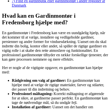
7)
Find en gardinbutik eller gardinmontør i andre regioner af
Danmark
Hvad kan en Gardinmontør i
Fredensborg hjælpe med?
En gardinmontør i Fredensborg kan være en uundgåelig hjælp, når
det kommer til at vælge, installere og vedligeholde gardiner,
persienner og andre former for vinduesdækning. Uanset om du skal
indrette din bolig, kontor eller andet, så spiller de rigtige gardiner en
vigtig rolle i at skabe den rette atmosfære og funktionalitet. En
professionel gardinmontør tilbyder en række forskellige tjenester, der
kan gøre processen nemmere og mere effektiv.
Her er nogle af de vigtigste opgaver, en gardinmontør kan hjælpe
med:
Rådgivning om valg af gardiner:
En gardinmontør kan
hjælpe med at vælge de rigtige materialer, farver og stilarter,
der passer til din indretning og behov.
Professionel måltagning:
Korrekt måltagning er afgørende
for at sikre, at gardinerne passer perfekt. En gardinmontør kan
tage de nødvendige mål, så du undgår fejl.
Installation af gardiner:
Uanset om det handler om