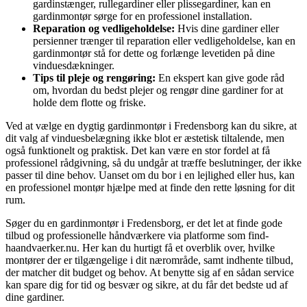
gardinstænger, rullegardiner eller plissegardiner, kan en
gardinmontør sørge for en professionel installation.
Reparation og vedligeholdelse:
Hvis dine gardiner eller
persienner trænger til reparation eller vedligeholdelse, kan en
gardinmontør stå for dette og forlænge levetiden på dine
vinduesdækninger.
Tips til pleje og rengøring:
En ekspert kan give gode råd
om, hvordan du bedst plejer og rengør dine gardiner for at
holde dem flotte og friske.
Ved at vælge en dygtig gardinmontør i Fredensborg kan du sikre, at
dit valg af vinduesbelægning ikke blot er æstetisk tiltalende, men
også funktionelt og praktisk. Det kan være en stor fordel at få
professionel rådgivning, så du undgår at træffe beslutninger, der ikke
passer til dine behov. Uanset om du bor i en lejlighed eller hus, kan
en professionel montør hjælpe med at finde den rette løsning for dit
rum.
Søger du en gardinmontør i Fredensborg, er det let at finde gode
tilbud og professionelle håndværkere via platforme som find-
haandvaerker.nu. Her kan du hurtigt få et overblik over, hvilke
montører der er tilgængelige i dit nærområde, samt indhente tilbud,
der matcher dit budget og behov. At benytte sig af en sådan service
kan spare dig for tid og besvær og sikre, at du får det bedste ud af
dine gardiner.