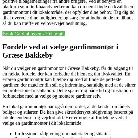
positive tilbagemeldinger fra andre brugere. Ved at benytte en
platform som find-haandvaerker.nu kan du nemt finde en kvalificeret
gardinmontør i dit lokalområde, der opfylder dine behov. Tag dig tid
til at overveje dine muligheder, og sørg for at indhente de tre tilbud,
så du kan træffe en velovervejet beslutning.
Book Gardinbussen - Helt gratis
Fordele ved at vælge gardinmontør i
Græse Bakkeby
Når du vælger en gardinmontør i Græse Bakkeby, får du adgang til
en række fordele, der kan forbedre dit hjem og din livskvalitet. En
erfaren gardinmontør kan hjælpe dig med at finde de perfekte
gardiner, der matcher din stil og indretning, samtidig med at de sikrer
en professionel installation. Dette sparer dig både tid og frustration i
forbindelse med at vælge og montere gardiner selv.
En lokal gardinmontør har også den fordel, at de kender områdets
boliger og stilarter. De kan give skræddersyet rådgivning baseret på
lokale tendenser og vejrforhold. Her er nogle af fordelene ved at
vælge en gardinmontør i dit lokalområde:
Professionel rådgivning om materialer og stilarter.