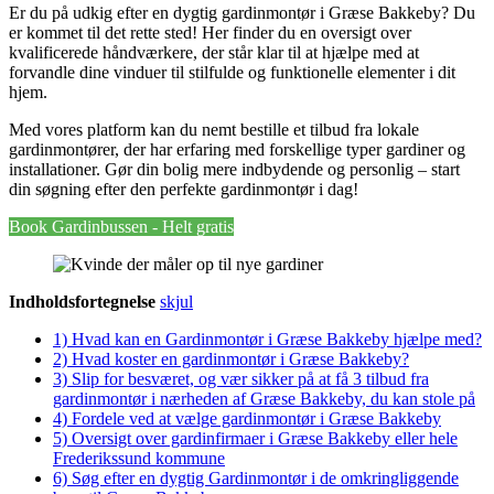
Er du på udkig efter en dygtig gardinmontør i Græse Bakkeby? Du
er kommet til det rette sted! Her finder du en oversigt over
kvalificerede håndværkere, der står klar til at hjælpe med at
forvandle dine vinduer til stilfulde og funktionelle elementer i dit
hjem.
Med vores platform kan du nemt bestille et tilbud fra lokale
gardinmontører, der har erfaring med forskellige typer gardiner og
installationer. Gør din bolig mere indbydende og personlig – start
din søgning efter den perfekte gardinmontør i dag!
Book Gardinbussen - Helt gratis
Indholdsfortegnelse
skjul
1)
Hvad kan en Gardinmontør i Græse Bakkeby hjælpe med?
2)
Hvad koster en gardinmontør i Græse Bakkeby?
3)
Slip for besværet, og vær sikker på at få 3 tilbud fra
gardinmontør i nærheden af Græse Bakkeby, du kan stole på
4)
Fordele ved at vælge gardinmontør i Græse Bakkeby
5)
Oversigt over gardinfirmaer i Græse Bakkeby eller hele
Frederikssund kommune
6)
Søg efter en dygtig Gardinmontør i de omkringliggende