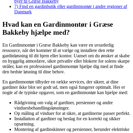
byer til Græse Bakkeby
7)
Find en gardinbutik eller gardinmontør i andre regioner af
Danmark
Hvad kan en Gardinmontør i Græse
Bakkeby hjælpe med?
En Gardinmontør i Græse Bakkeby kan være en uvurderlig
ressource, når det kommer til at vælge og installere den rette
gardinløsning til dit hjem eller kontor. Uanset om du ønsker at skabe
en hyggelig atmosfære, sikre privatliv eller blokere for solens skarpe
stråler, kan en professionel gardinmontør hjælpe dig med at finde
den bedste løsning til dine behov.
En gardinmontør tilbyder en række services, der sikrer, at dine
gardiner ikke blot ser godt ud, men også fungerer optimalt. Her er
nogle af de typiske opgaver, som en gardinmontør kan hjælpe med:
Rådgivning om valg af gardiner, persienner og andre
vinduesbehandlingsløsninger.
Op måling af vinduer for at sikre, at gardinerne passer perfekt.
Installation af gardiner og beslag for en korrekt og sikker
opsætning.
Montering af gardinskinner og persienner, herunder elektriske