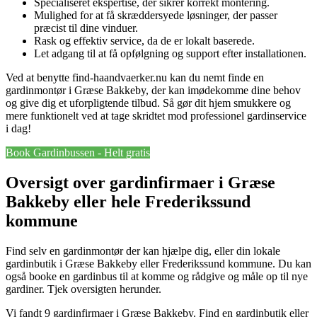
Specialiseret ekspertise, der sikrer korrekt montering.
Mulighed for at få skræddersyede løsninger, der passer
præcist til dine vinduer.
Rask og effektiv service, da de er lokalt baserede.
Let adgang til at få opfølgning og support efter installationen.
Ved at benytte find-haandvaerker.nu kan du nemt finde en
gardinmontør i Græse Bakkeby, der kan imødekomme dine behov
og give dig et uforpligtende tilbud. Så gør dit hjem smukkere og
mere funktionelt ved at tage skridtet mod professionel gardinservice
i dag!
Book Gardinbussen - Helt gratis
Oversigt over gardinfirmaer i Græse
Bakkeby eller hele Frederikssund
kommune
Find selv en gardinmontør der kan hjælpe dig, eller din lokale
gardinbutik i Græse Bakkeby eller Frederikssund kommune. Du kan
også booke en gardinbus til at komme og rådgive og måle op til nye
gardiner. Tjek oversigten herunder.
Vi fandt 9 gardinfirmaer i Græse Bakkeby. Find en gardinbutik eller