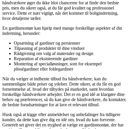
håndværkere øger du ikke blot chancerne for at finde den bedste
pris, men du sikrer også, at du får god kvalitet og professionel
service. Dette er især vigtigt, når det kommer til boligindretning,
hvor detaljerne tæller.
En gardinmontør kan hjælp med mange forskellige aspekter af din
indretning, herunder:
Opsætning af gardiner og persienner
Tilpasning af produkter til dine vinduer
Rådgivning om valg af materialer og design
Reparation af eksisterende gardiner
Montering af specialløsninger, som for eksempel
plisségardiner eller foldegardiner
Når du vælger at indhente tilbud fra håndværkere, kan du
sammenligne både priser og ydelser. Dette sikrer, at du får en god
fornemmelse af, hvad der tilbydes på markedet, samt hvordan
forskellige håndværkere arbejder. Det er en god idé at klargøre dine
behov og præferencer, så du kan give de håndværkere, du kontakter,
de bedste forudsætninger for at lave et relevant tilbud.
Husk også at kigge efter anmeldelser og anbefalinger fra tidligere
kunder, da dette kan give dig en idé om, hvad du kan forvente.
Generelt set giver det en tryghed at vælge en gardinmontør, der har