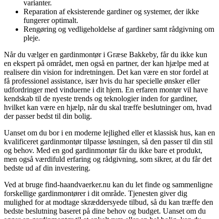
varianter.
Reparation af eksisterende gardiner og systemer, der ikke
fungerer optimalt.
Rengøring og vedligeholdelse af gardiner samt rådgivning om
pleje.
Når du vælger en gardinmontør i Græse Bakkeby, får du ikke kun
en ekspert på området, men også en partner, der kan hjælpe med at
realisere din vision for indretningen. Det kan være en stor fordel at
få professionel assistance, især hvis du har specielle ønsker eller
udfordringer med vinduerne i dit hjem. En erfaren montør vil have
kendskab til de nyeste trends og teknologier inden for gardiner,
hvilket kan være en hjælp, når du skal træffe beslutninger om, hvad
der passer bedst til din bolig.
Uanset om du bor i en moderne lejlighed eller et klassisk hus, kan en
kvalificeret gardinmontør tilpasse løsningen, så den passer til din stil
og behov. Med en god gardinmontør får du ikke bare et produkt,
men også værdifuld erfaring og rådgivning, som sikrer, at du får det
bedste ud af din investering.
Ved at bruge find-haandvaerker.nu kan du let finde og sammenligne
forskellige gardinmontører i dit område. Tjenesten giver dig
mulighed for at modtage skræddersyede tilbud, så du kan træffe den
bedste beslutning baseret på dine behov og budget. Uanset om du