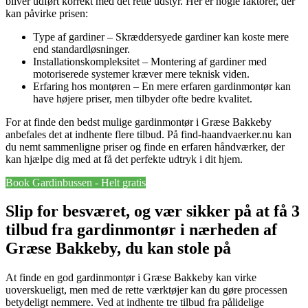
bliver udført korrekt med det rette udstyr. Her er nogle faktorer, der
kan påvirke prisen:
Type af gardiner – Skræddersyede gardiner kan koste mere
end standardløsninger.
Installationskompleksitet – Montering af gardiner med
motoriserede systemer kræver mere teknisk viden.
Erfaring hos montøren – En mere erfaren gardinmontør kan
have højere priser, men tilbyder ofte bedre kvalitet.
For at finde den bedst mulige gardinmontør i Græse Bakkeby
anbefales det at indhente flere tilbud. På find-haandvaerker.nu kan
du nemt sammenligne priser og finde en erfaren håndværker, der
kan hjælpe dig med at få det perfekte udtryk i dit hjem.
Book Gardinbussen - Helt gratis
Slip for besværet, og vær sikker på at få 3
tilbud fra gardinmontør i nærheden af
Græse Bakkeby, du kan stole på
At finde en god gardinmontør i Græse Bakkeby kan virke
uoverskueligt, men med de rette værktøjer kan du gøre processen
betydeligt nemmere. Ved at indhente tre tilbud fra pålidelige