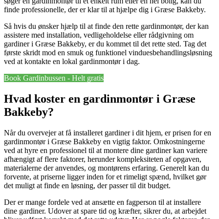
søger en gardinmontør til et enkelt rum eller en hel bolig, kan du
finde professionelle, der er klar til at hjælpe dig i Græse Bakkeby.
Så hvis du ønsker hjælp til at finde den rette gardinmontør, der kan
assistere med installation, vedligeholdelse eller rådgivning om
gardiner i Græse Bakkeby, er du kommet til det rette sted. Tag det
første skridt mod en smuk og funktionel vinduesbehandlingsløsning
ved at kontakte en lokal gardinmontør i dag.
Book Gardinbussen - Helt gratis
Hvad koster en gardinmontør i Græse
Bakkeby?
Når du overvejer at få installeret gardiner i dit hjem, er prisen for en
gardinmontør i Græse Bakkeby en vigtig faktor. Omkostningerne
ved at hyre en professionel til at montere dine gardiner kan variere
afhængigt af flere faktorer, herunder kompleksiteten af opgaven,
materialerne der anvendes, og montørens erfaring. Generelt kan du
forvente, at priserne ligger inden for et rimeligt spænd, hvilket gør
det muligt at finde en løsning, der passer til dit budget.
Der er mange fordele ved at ansætte en fagperson til at installere
dine gardiner. Udover at spare tid og kræfter, sikrer du, at arbejdet