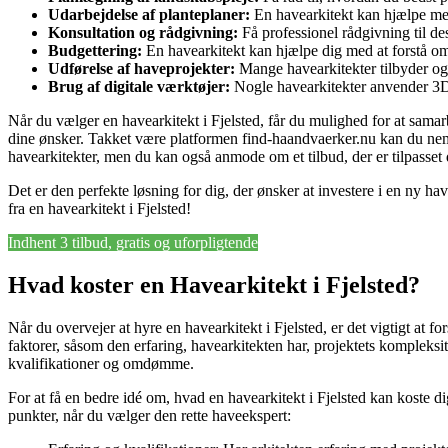
Udarbejdelse af planteplaner:
En havearkitekt kan hjælpe med
Konsultation og rådgivning:
Få professionel rådgivning til des
Budgettering:
En havearkitekt kan hjælpe dig med at forstå omko
Udførelse af haveprojekter:
Mange havearkitekter tilbyder ogs
Brug af digitale værktøjer:
Nogle havearkitekter anvender 3D-mo
Når du vælger en havearkitekt i Fjelsted, får du mulighed for at sam
dine ønsker. Takket være platformen find-haandvaerker.nu kan du nemt 
havearkitekter, men du kan også anmode om et tilbud, der er tilpasset 
Det er den perfekte løsning for dig, der ønsker at investere i en ny
fra en havearkitekt i Fjelsted!
Indhent 3 tilbud, gratis og uforpligtende
Hvad koster en Havearkitekt i Fjelsted?
Når du overvejer at hyre en havearkitekt i Fjelsted, er det vigtigt at f
faktorer, såsom den erfaring, havearkitekten har, projektets kompleksit
kvalifikationer og omdømme.
For at få en bedre idé om, hvad en havearkitekt i Fjelsted kan koste d
punkter, når du vælger den rette haveekspert: