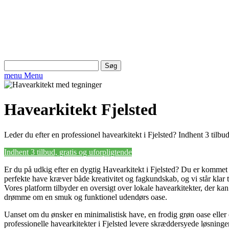
Søg
efter:
menu
Menu
Havearkitekt Fjelsted
Leder du efter en professionel havearkitekt i Fjelsted? Indhent 3 tilbud
Indhent 3 tilbud, gratis og uforpligtende
Er du på udkig efter en dygtig Havearkitekt i Fjelsted? Du er kommet t
perfekte have kræver både kreativitet og fagkundskab, og vi står klar 
Vores platform tilbyder en oversigt over lokale havearkitekter, der kan
drømme om en smuk og funktionel udendørs oase.
Uanset om du ønsker en minimalistisk have, en frodig grøn oase eller 
professionelle havearkitekter i Fjelsted levere skræddersyede løsning