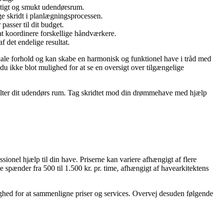
gtigt og smukt udendørsrum.
ige skridt i planlægningsprocessen.
passer til dit budget.
at koordinere forskellige håndværkere.
f det endelige resultat.
kale forhold og kan skabe en harmonisk og funktionel have i tråd med
u ikke blot mulighed for at se en oversigt over tilgængelige
rvalter dit udendørs rum. Tag skridtet mod din drømmehave med hjælp
ssionel hjælp til din have. Priserne kan variere afhængigt af flere
e spænder fra 500 til 1.500 kr. pr. time, afhængigt af havearkitektens
ulighed for at sammenligne priser og services. Overvej desuden følgende