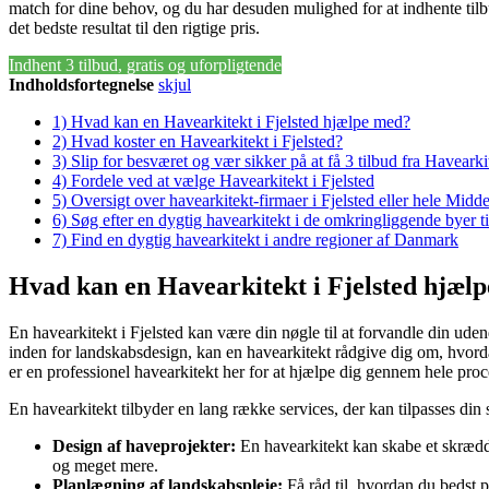
match for dine behov, og du har desuden mulighed for at indhente tilbu
det bedste resultat til den rigtige pris.
Indhent 3 tilbud, gratis og uforpligtende
Indholdsfortegnelse
skjul
1)
Hvad kan en Havearkitekt i Fjelsted hjælpe med?
2)
Hvad koster en Havearkitekt i Fjelsted?
3)
Slip for besværet og vær sikker på at få 3 tilbud fra Havearki
4)
Fordele ved at vælge Havearkitekt i Fjelsted
5)
Oversigt over havearkitekt-firmaer i Fjelsted eller hele Mid
6)
Søg efter en dygtig havearkitekt i de omkringliggende byer ti
7)
Find en dygtig havearkitekt i andre regioner af Danmark
Hvad kan en Havearkitekt i Fjelsted hjæl
En havearkitekt i Fjelsted kan være din nøgle til at forvandle din ude
inden for landskabsdesign, kan en havearkitekt rådgive dig om, hvord
er en professionel havearkitekt her for at hjælpe dig gennem hele proc
En havearkitekt tilbyder en lang række services, der kan tilpasses din 
Design af haveprojekter:
En havearkitekt kan skabe et skrædd
og meget mere.
Planlægning af landskabspleje:
Få råd til, hvordan du bedst 