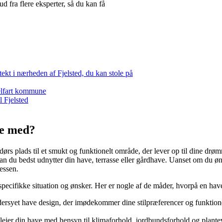
d fra flere eksperter, så du kan få
tekt i nærheden af Fjelsted, du kan stole på
delfart kommune
l Fjelsted
pe med?
ndørs plads til et smukt og funktionelt område, der lever op til dine dr
an du bedst udnytter din have, terrasse eller gårdhave. Uanset om du ø
essen.
specifikke situation og ønsker. Her er nogle af de måder, hvorpå en have
ersyet have design, der imødekommer dine stilpræferencer og funktionel
plejer din have med hensyn til klimaforhold, jordbundsforhold og plante