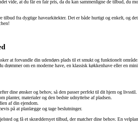
indet vide, at du får en fair pris, da du kan sammenligne de tilbud, du
tilbud fra dygtige havearkitekter. Det er både hurtigt og enkelt, og det 
chen!
ed
nsker at forvandle din udendørs plads til et smukt og funktionelt område.
 du drømmer om en moderne have, en klassisk køkkenhave eller en minim
ter dine ønsker og behov, så den passer perfekt til dit hjem og livsstil.
m planter, materialer og den bedste udnyttelse af pladsen.
dien af din ejendom.
mevis på at planlægge og tage beslutninger.
Fjelsted og få et skræddersyet tilbud, der matcher dine behov. En velplan