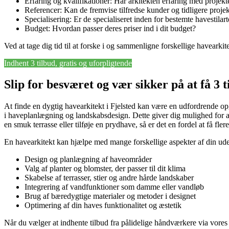
Erfaring og kvalifikationer: Har arkitekten erfaring med projekt
Referencer: Kan de fremvise tilfredse kunder og tidligere projek
Specialisering: Er de specialiseret inden for bestemte havestilart
Budget: Hvordan passer deres priser ind i dit budget?
Ved at tage dig tid til at forske i og sammenligne forskellige havearkit
Indhent 3 tilbud, gratis og uforpligtende
Slip for besværet og vær sikker på at få 3 
At finde en dygtig havearkitekt i Fjelsted kan være en udfordrende op
i haveplanlægning og landskabsdesign. Dette giver dig mulighed for at
en smuk terrasse eller tilføje en prydhave, så er det en fordel at få 
En havearkitekt kan hjælpe med mange forskellige aspekter af din ud
Design og planlægning af haveområder
Valg af planter og blomster, der passer til dit klima
Skabelse af terrasser, stier og andre hårde landskaber
Integrering af vandfunktioner som damme eller vandløb
Brug af bæredygtige materialer og metoder i designet
Optimering af din haves funktionalitet og æstetik
Når du vælger at indhente tilbud fra pålidelige håndværkere via vores 