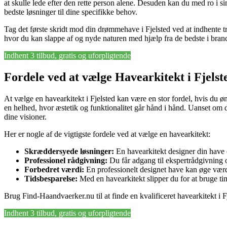
at skulle lede efter den rette person alene. Desuden kan du med ro i s
bedste løsninger til dine specifikke behov.
Tag det første skridt mod din drømmehave i Fjelsted ved at indhente tre 
hvor du kan slappe af og nyde naturen med hjælp fra de bedste i bran
Indhent 3 tilbud, gratis og uforpligtende
Fordele ved at vælge Havearkitekt i Fjelst
At vælge en havearkitekt i Fjelsted kan være en stor fordel, hvis du ø
en helhed, hvor æstetik og funktionalitet går hånd i hånd. Uanset om
dine visioner.
Her er nogle af de vigtigste fordele ved at vælge en havearkitekt:
Skræddersyede løsninger:
En havearkitekt designer din have ef
Professionel rådgivning:
Du får adgang til ekspertrådgivning o
Forbedret værdi:
En professionelt designet have kan øge vær
Tidsbesparelse:
Med en havearkitekt slipper du for at bruge ti
Brug Find-Haandvaerker.nu til at finde en kvalificeret havearkitekt i 
Indhent 3 tilbud, gratis og uforpligtende