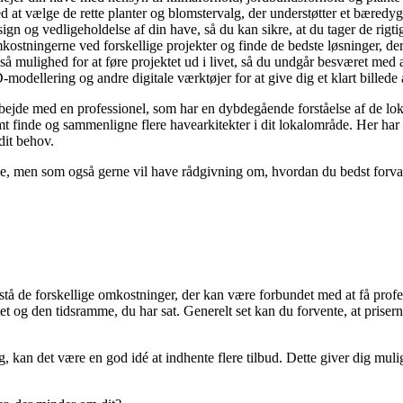
 at vælge de rette planter og blomstervalg, der understøtter et bæredy
ign og vedligeholdelse af din have, så du kan sikre, at du tager de rigt
stningerne ved forskellige projekter og finde de bedste løsninger, der 
å mulighed for at føre projektet ud i livet, så du undgår besværet med 
dellering og andre digitale værktøjer for at give dig et klart billede a
arbejde med en professionel, som har en dybdegående forståelse af de lo
finde og sammenligne flere havearkitekter i dit lokalområde. Her har d
dit behov.
 have, men som også gerne vil have rådgivning om, hvordan du bedst fo
orstå de forskellige omkostninger, der kan være forbundet med at få profe
et og den tidsramme, du har sat. Generelt set kan du forvente, at prisern
ig, kan det være en god idé at indhente flere tilbud. Dette giver dig m