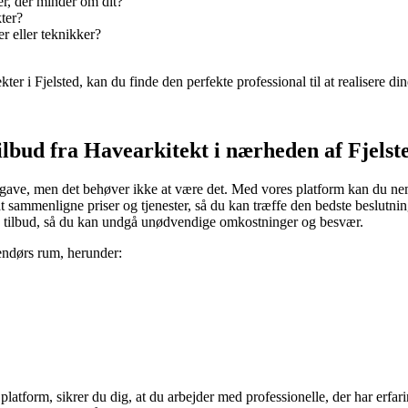
er, der minder om dit?
ter?
er eller teknikker?
ekter i Fjelsted, kan du finde den perfekte professional til at realisere 
tilbud fra Havearkitekt i nærheden af Fjelst
gave, men det behøver ikke at være det. Med vores platform kan du nemt
 sammenligne priser og tjenester, så du kan træffe den bedste beslutnin
flere tilbud, så du kan undgå unødvendige omkostninger og besvær.
endørs rum, herunder:
platform, sikrer du dig, at du arbejder med professionelle, der har erfa