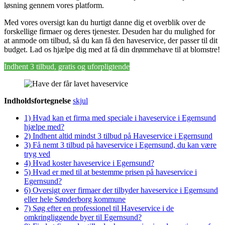
løsning gennem vores platform.
Med vores oversigt kan du hurtigt danne dig et overblik over de
forskellige firmaer og deres tjenester. Desuden har du mulighed for
at anmode om tilbud, så du kan få den haveservice, der passer til dit
budget. Lad os hjælpe dig med at få din drømmehave til at blomstre!
Indhent 3 tilbud, gratis og uforpligtende
Indholdsfortegnelse
skjul
1)
Hvad kan et firma med speciale i haveservice i Egernsund
hjælpe med?
2)
Indhent altid mindst 3 tilbud på Haveservice i Egernsund
3)
Få nemt 3 tilbud på haveservice i Egernsund, du kan være
tryg ved
4)
Hvad koster haveservice i Egernsund?
5)
Hvad er med til at bestemme prisen på haveservice i
Egernsund?
6)
Oversigt over firmaer der tilbyder haveservice i Egernsund
eller hele Sønderborg kommune
7)
Søg efter en professionel til Haveservice i de
omkringliggende byer til Egernsund?