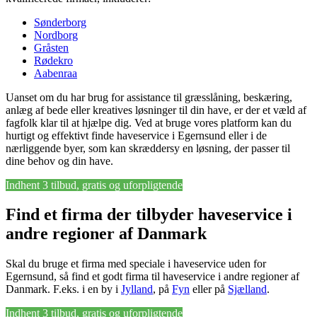
Sønderborg
Nordborg
Gråsten
Rødekro
Aabenraa
Uanset om du har brug for assistance til græsslåning, beskæring,
anlæg af bede eller kreatives løsninger til din have, er der et væld af
fagfolk klar til at hjælpe dig. Ved at bruge vores platform kan du
hurtigt og effektivt finde haveservice i Egernsund eller i de
nærliggende byer, som kan skræddersy en løsning, der passer til
dine behov og din have.
Indhent 3 tilbud, gratis og uforpligtende
Find et firma der tilbyder haveservice i
andre regioner af Danmark
Skal du bruge et firma med speciale i haveservice uden for
Egernsund, så find et godt firma til haveservice i andre regioner af
Danmark. F.eks. i en by i
Jylland
, på
Fyn
eller på
Sjælland
.
Indhent 3 tilbud, gratis og uforpligtende