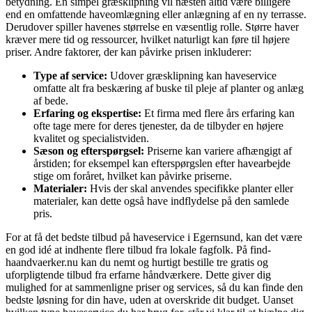
betydning. En simpel græsklipning vil næsten altid være billigere
end en omfattende haveomlægning eller anlægning af en ny terrasse.
Derudover spiller havenes størrelse en væsentlig rolle. Større haver
kræver mere tid og ressourcer, hvilket naturligt kan føre til højere
priser. Andre faktorer, der kan påvirke prisen inkluderer:
Type af service:
Udover græsklipning kan haveservice
omfatte alt fra beskæring af buske til pleje af planter og anlæg
af bede.
Erfaring og ekspertise:
Et firma med flere års erfaring kan
ofte tage mere for deres tjenester, da de tilbyder en højere
kvalitet og specialistviden.
Sæson og efterspørgsel:
Priserne kan variere afhængigt af
årstiden; for eksempel kan efterspørgslen efter havearbejde
stige om foråret, hvilket kan påvirke priserne.
Materialer:
Hvis der skal anvendes specifikke planter eller
materialer, kan dette også have indflydelse på den samlede
pris.
For at få det bedste tilbud på haveservice i Egernsund, kan det være
en god idé at indhente flere tilbud fra lokale fagfolk. På find-
haandvaerker.nu kan du nemt og hurtigt bestille tre gratis og
uforpligtende tilbud fra erfarne håndværkere. Dette giver dig
mulighed for at sammenligne priser og services, så du kan finde den
bedste løsning for din have, uden at overskride dit budget. Uanset