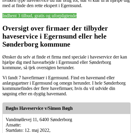
hvilken type haveservice du har brug for, står vi klar til at hjælpe dig
med at finde den rette ekspert i Egernsund.
Indhent 3 tilbud, gratis og uforpligtende
Oversigt over firmaer der tilbyder
haveservice i Egernsund eller hele
Sønderborg kommune
Ønsker du selv at finde et firma med speciale i haveservice der kan
hjælpe dig med havearbejde i Egernsund eller Sønderborg
kommune, så tjek oversigten herunder.
Vi fandt 7 havefirmaer i Egernsund. Find en havemand eller
anlægsgartner i Egernsund og omegn herunder. I hele Sønderborg
kommunefindes der flere havefirmaer, hvis du vil udvide din
søgning efter en dygtig havemand.
Bøghs Haveservice v/Simon Bøgh
Vandmøllevej 11, 6400 Sønderborg
Ansatte:
Startdato: 12. maj 2022,