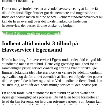
informeret beslutning.
Der er mange fordele ved at anvende haveservice, og at kunne få
tilbud fra forskellige firmaer gør det nemmere end nogensinde at
finde det bedste match til dine behov. Gennem find-haandvaerker.nu
kan du få en oversigt over det lokale marked og finde den
haveservice, der passer til dine ønsker og budget.
Indhent 3 tilbud, gratis og uforpligtende
Indhent altid mindst 3 tilbud på
Haveservice i Egernsund
Når du har brug for haveservice i Egernsund, er det altid en god idé
at indhente mindst tre tilbud. Dette valg giver dig mulighed for at
sammenligne priser, servicekvalitet og erfaring blandt forskellige
firmaer i lokalområdet. Haveservice kan variere betydeligt i omfang
og kvalitet, og derfor er det essentielt at finde en udbyder, der passer
til dine specifikke behov og ønsker. Ved at indhente flere tilbud, kan
du sikre dig, at du får den bedst mulige service til den bedste pris.
En anden fordel ved at indhente flere tilbud er, at det skaber en
større gennemsigtighed i processe. Du vil få en bedre forståelse af,
hvad du kan forvente, og hvordan priserne varierer. Som bonus kan