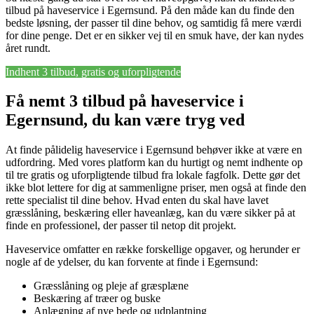
tilbud på haveservice i Egernsund. På den måde kan du finde den
bedste løsning, der passer til dine behov, og samtidig få mere værdi
for dine penge. Det er en sikker vej til en smuk have, der kan nydes
året rundt.
Indhent 3 tilbud, gratis og uforpligtende
Få nemt 3 tilbud på haveservice i
Egernsund, du kan være tryg ved
At finde pålidelig haveservice i Egernsund behøver ikke at være en
udfordring. Med vores platform kan du hurtigt og nemt indhente op
til tre gratis og uforpligtende tilbud fra lokale fagfolk. Dette gør det
ikke blot lettere for dig at sammenligne priser, men også at finde den
rette specialist til dine behov. Hvad enten du skal have lavet
græsslåning, beskæring eller haveanlæg, kan du være sikker på at
finde en professionel, der passer til netop dit projekt.
Haveservice omfatter en række forskellige opgaver, og herunder er
nogle af de ydelser, du kan forvente at finde i Egernsund:
Græsslåning og pleje af græsplæne
Beskæring af træer og buske
Anlægning af nye bede og udplantning