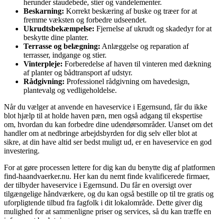
herunder staudebede, stier og vandelementer.
Beskarning:
Korrekt beskæring af buske og træer for at
fremme væksten og forbedre udseendet.
Ukrudtsbekæmpelse:
Fjernelse af ukrudt og skadedyr for at
beskytte dine planter.
Terrasse og belægning:
Anlæggelse og reparation af
terrasser, indgange og stier.
Vinterpleje:
Forberedelse af haven til vinteren med dækning
af planter og bådtransport af udstyr.
Rådgivning:
Professionel rådgivning om havedesign,
plantevalg og vedligeholdelse.
Når du vælger at anvende en haveservice i Egernsund, får du ikke
blot hjælp til at holde haven pæn, men også adgang til ekspertise
om, hvordan du kan forbedre dine udendørsområder. Uanset om det
handler om at nedbringe arbejdsbyrden for dig selv eller blot at
sikre, at din have altid ser bedst muligt ud, er en haveservice en god
investering.
For at gøre processen lettere for dig kan du benytte dig af platformen
find-haandvaerker.nu. Her kan du nemt finde kvalificerede firmaer,
der tilbyder haveservice i Egernsund. Du får en oversigt over
tilgængelige håndværkere, og du kan også bestille op til tre gratis og
uforpligtende tilbud fra fagfolk i dit lokalområde. Dette giver dig
mulighed for at sammenligne priser og services, så du kan træffe en