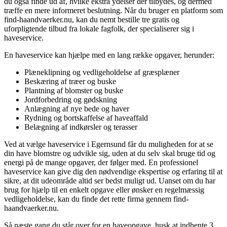
du også finde ud af, hvilke ekstra ydelser der tilbydes, og dermed
træffe en mere informeret beslutning. Når du bruger en platform som
find-haandvaerker.nu, kan du nemt bestille tre gratis og
uforpligtende tilbud fra lokale fagfolk, der specialiserer sig i
haveservice.
En haveservice kan hjælpe med en lang række opgaver, herunder:
Plæneklipning og vedligeholdelse af græsplæner
Beskæring af træer og buske
Plantning af blomster og buske
Jordforbedring og gødskning
Anlægning af nye bede og haver
Rydning og bortskaffelse af haveaffald
Belægning af indkørsler og terasser
Ved at vælge haveservice i Egernsund får du muligheden for at se
din have blomstre og udvikle sig, uden at du selv skal bruge tid og
energi på de mange opgaver, der følger med. En professionel
haveservice kan give dig den nødvendige ekspertise og erfaring til at
sikre, at dit udeområde altid ser bedst muligt ud. Uanset om du har
brug for hjælp til en enkelt opgave eller ønsker en regelmæssig
vedligeholdelse, kan du finde det rette firma gennem find-
haandvaerker.nu.
Så næste gang du står over for en haveopgave, husk at indhente 3