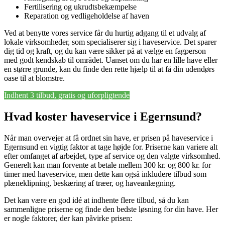
Fertilisering og ukrudtsbekæmpelse
Reparation og vedligeholdelse af haven
Ved at benytte vores service får du hurtig adgang til et udvalg af
lokale virksomheder, som specialiserer sig i haveservice. Det sparer
dig tid og kraft, og du kan være sikker på at vælge en fagperson
med godt kendskab til området. Uanset om du har en lille have eller
en større grunde, kan du finde den rette hjælp til at få din udendørs
oase til at blomstre.
Indhent 3 tilbud, gratis og uforpligtende
Hvad koster haveservice i Egernsund?
Når man overvejer at få ordnet sin have, er prisen på haveservice i
Egernsund en vigtig faktor at tage højde for. Priserne kan variere alt
efter omfanget af arbejdet, type af service og den valgte virksomhed.
Generelt kan man forvente at betale mellem 300 kr. og 800 kr. for
timer med haveservice, men dette kan også inkludere tilbud som
plæneklipning, beskæring af træer, og haveanlægning.
Det kan være en god idé at indhente flere tilbud, så du kan
sammenligne priserne og finde den bedste løsning for din have. Her
er nogle faktorer, der kan påvirke prisen: