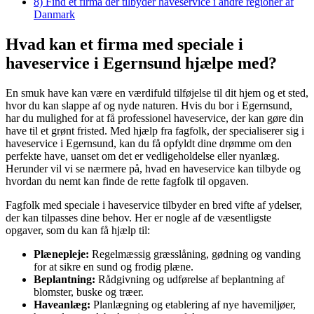
8)
Find et firma der tilbyder haveservice i andre regioner af
Danmark
Hvad kan et firma med speciale i
haveservice i Egernsund hjælpe med?
En smuk have kan være en værdifuld tilføjelse til dit hjem og et sted,
hvor du kan slappe af og nyde naturen. Hvis du bor i Egernsund,
har du mulighed for at få professionel haveservice, der kan gøre din
have til et grønt fristed. Med hjælp fra fagfolk, der specialiserer sig i
haveservice i Egernsund, kan du få opfyldt dine drømme om den
perfekte have, uanset om det er vedligeholdelse eller nyanlæg.
Herunder vil vi se nærmere på, hvad en haveservice kan tilbyde og
hvordan du nemt kan finde de rette fagfolk til opgaven.
Fagfolk med speciale i haveservice tilbyder en bred vifte af ydelser,
der kan tilpasses dine behov. Her er nogle af de væsentligste
opgaver, som du kan få hjælp til:
Plænepleje:
Regelmæssig græsslåning, gødning og vanding
for at sikre en sund og frodig plæne.
Beplantning:
Rådgivning og udførelse af beplantning af
blomster, buske og træer.
Haveanlæg:
Planlægning og etablering af nye havemiljøer,