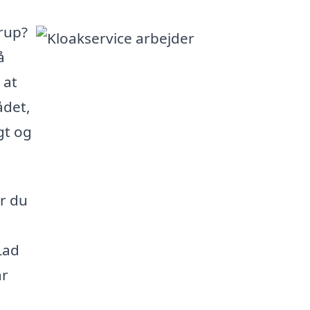
rup?
å
 at
ådet,
gt og
or du
Lad
år