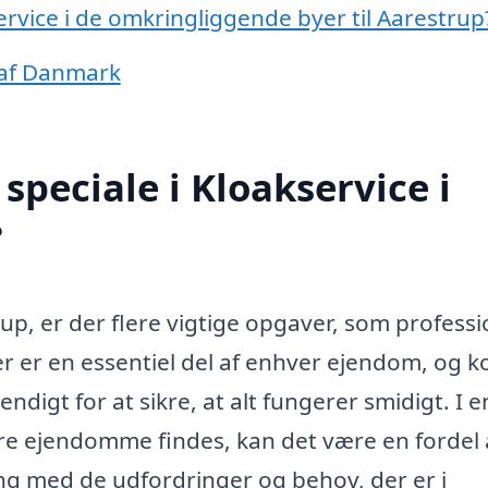
service i de omkringliggende byer til Aarestrup
 af Danmark
peciale i Kloakservice i
?
up, er der flere vigtige opgaver, som professi
r er en essentiel del af enhver ejendom, og k
digt for at sikre, at alt fungerer smidigt. I e
e ejendomme findes, kan det være en fordel 
ing med de udfordringer og behov, der er i