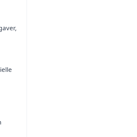
gaver,
ielle
n