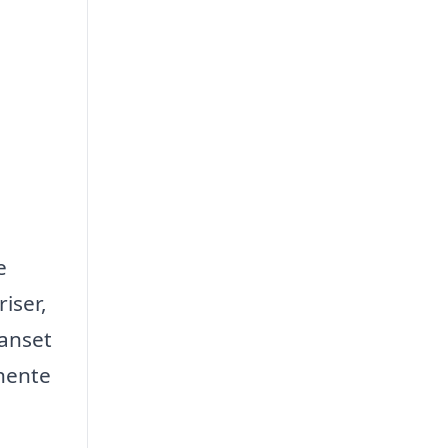
e
iser,
Uanset
dhente