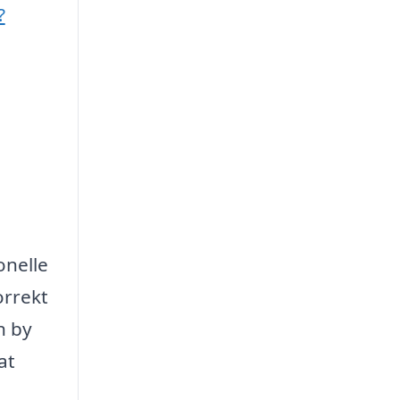
?
onelle
orrekt
n by
at