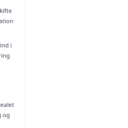
kifte
ation
nd i
ring
ealet
g og