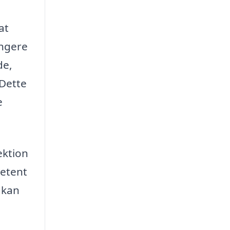
at
ængere
de,
 Dette
e
ektion
petent
 kan