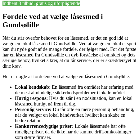
Indhent 3 tilbud, gratis og uforpligtende
Fordele ved at vælge låsesmed i
Gundsølille
Når du står overfor behovet for en låsesmed, er det en god idé at
vælge en lokal låsesmed i Gundsølille. Ved at vælge en lokal ekspert
kan du nyde godt af de mange fordele, der følger med. For det første
har en låsesmed fra Gundsølille en dyb forståelse af området og dets
særlige behov, hvilket sikrer, at du får service, der er skræddersyet til
dine krav.
Her er nogle af fordelene ved at vælge en låsesmed i Gundsølille:
Lokal kendskab:
En låsesmed fra området har erfaring med
de mest almindelige sikkerhedsproblemer i lokalområdet.
Hurtig respons:
Hvis du står i en nødsituation, kan en lokal
låsesmed hurtigt nå frem til dig.
Personlig service:
Du får ofte en mere personlig behandling,
når du vælger en lokal håndværker, hvilket kan skabe en
bedre relation.
Konkurrencedygtige priser:
Lokale låsesmede har ofte
rimelige priser, da de ikke har de samme driftsomkostninger
som større firmaer.