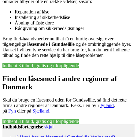
områder tilbyder ofte en række ydelser, såsom:
Reparation af låse
Installering af sikkerhedslåse
Åbning af låste døre
Rådgivning om sikkerhedsløsninger
Brug find-haandvaerker.nu til at få en hurtig oversigt over
tilgængelige
låsesmede i Gundsølille
og de omkringliggende byer.
Uanset hvilken type service du har brug for, kan du nemt indhente
tilbud og finde den rette hjælp til dine låseproblemer.
Indhent 3 tilbud, gratis og uforpligtende
Find en låsesmed i andre regioner af
Danmark
Skal du bruge en låsesmed uden for Gundsølille, så find det rette
firma i andre regioner af Danmark. F.eks. i en by i
Jylland
,
på
Fyn
eller på
Sjælland
.
Indhent 3 tilbud, gratis og uforpligtende
Indholdsfortegnelse
skjul