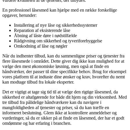
vurdere kvaliteten af de tjenester, der tilbydes.
En professionel låsesmed kan hjælpe med en række forskellige
opgaver, herunder:
Installering af nye låse og sikkerhedssystemer
Reparation af eksisterende låse
Åbning af låste døre i nødstilfælde
Rådgivning om sikkerhed og tyveriforebyggelse
Omkodning af låse og nøgler
Når du indhenter tilbud, kan du sammenligne priser og tjenester fra
flere låsesmede i området. Dette giver dig ikke kun mulighed for at
vælge den mest økonomiske løsning, men også at finde en
håndværker, der passer til dine specifikke behov. Brug for eksempel
vores platform til at indtaste dine ønsker og krav, hvorefter du nemt
kan modtage tilbud fra lokale eksperter.
Det er vigtigt at tage sig tid til at vælge den rigtige låsesmed, da
sikkerhed er altafgørende for både dit hjem og din virksomhed. Med
tre tilbud fra pålidelige håndværkere kan du navigere i
mangfoldigheden af tjenester og priser, så du kan træffe en
informeret beslutning. Glem ikke at kontrollere anmeldelser og
vurderinger, så du er sikker på at finde en låsesmed, der har et godt
omdømme og har erfaring i branchen.