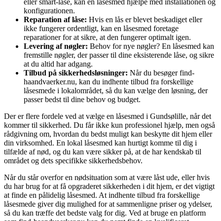
eller smart-låse, kan en låsesmed hjælpe med installationen og
konfigurationen.
Reparation af låse:
Hvis en lås er blevet beskadiget eller
ikke fungerer ordentligt, kan en låsesmed foretage
reparationer for at sikre, at den fungerer optimalt igen.
Levering af nøgler:
Behov for nye nøgler? En låsesmed kan
fremstille nøgler, der passer til dine eksisterende låse, og sikre
at du altid har adgang.
Tilbud på sikkerhedsløsninger:
Når du besøger find-
haandvaerker.nu, kan du indhente tilbud fra forskellige
låsesmede i lokalområdet, så du kan vælge den løsning, der
passer bedst til dine behov og budget.
Der er flere fordele ved at vælge en låsesmed i Gundsølille, når det
kommer til sikkerhed. Du får ikke kun professionel hjælp, men også
rådgivning om, hvordan du bedst muligt kan beskytte dit hjem eller
din virksomhed. En lokal låsesmed kan hurtigt komme til dig i
tilfælde af nød, og du kan være sikker på, at de har kendskab til
området og dets specifikke sikkerhedsbehov.
Når du står overfor en nødsituation som at være låst ude, eller hvis
du har brug for at få opgraderet sikkerheden i dit hjem, er det vigtigt
at finde en pålidelig låsesmed. At indhente tilbud fra forskellige
låsesmede giver dig mulighed for at sammenligne priser og ydelser,
så du kan træffe det bedste valg for dig. Ved at bruge en platform