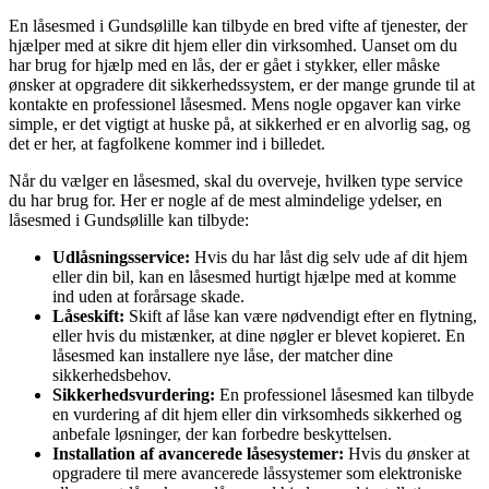
En låsesmed i Gundsølille kan tilbyde en bred vifte af tjenester, der
hjælper med at sikre dit hjem eller din virksomhed. Uanset om du
har brug for hjælp med en lås, der er gået i stykker, eller måske
ønsker at opgradere dit sikkerhedssystem, er der mange grunde til at
kontakte en professionel låsesmed. Mens nogle opgaver kan virke
simple, er det vigtigt at huske på, at sikkerhed er en alvorlig sag, og
det er her, at fagfolkene kommer ind i billedet.
Når du vælger en låsesmed, skal du overveje, hvilken type service
du har brug for. Her er nogle af de mest almindelige ydelser, en
låsesmed i Gundsølille kan tilbyde:
Udlåsningsservice:
Hvis du har låst dig selv ude af dit hjem
eller din bil, kan en låsesmed hurtigt hjælpe med at komme
ind uden at forårsage skade.
Låseskift:
Skift af låse kan være nødvendigt efter en flytning,
eller hvis du mistænker, at dine nøgler er blevet kopieret. En
låsesmed kan installere nye låse, der matcher dine
sikkerhedsbehov.
Sikkerhedsvurdering:
En professionel låsesmed kan tilbyde
en vurdering af dit hjem eller din virksomheds sikkerhed og
anbefale løsninger, der kan forbedre beskyttelsen.
Installation af avancerede låsesystemer:
Hvis du ønsker at
opgradere til mere avancerede låssystemer som elektroniske