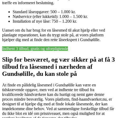
træffe en informeret beslutning.
Standard låseopgaver: 500 – 1.000 kr.
Nødservice (efter lukketid): 1.000 – 1.500 kr.
Installation af nye låse: 750 – 1.200 kr.
Uanset om du har brug for en låsesmed til akut hjælp eller ved
planlagte reparationer, kan du trygt stole på, at vores platform
hjælper dig med at finde den rette låseekspert i Gundsølille.
Indhent 3 tilbud, gratis og uforpligtende
Slip for besværet, og vær sikker på at få 3
tilbud fra låsesmed i nærheden af
Gundsølille, du kan stole på
At finde en pålidelig låsesmed i Gundsølille kan være en
tidskrævende opgave, men ved at indhente tre tilbud fra
kvalificerede håndværkere kan du hurtigt og nemt gøre denne
proces mindre besværlig. Vores platform, find-haandvaerker.nu, er
designet til at hjælpe dig med at finde lokale låsesmede, der kan
imødekomme dine behov. Ved at sammenligne forskellige tilbud får
du ikke blot en idé om prisniveauet, men også mulighed for at