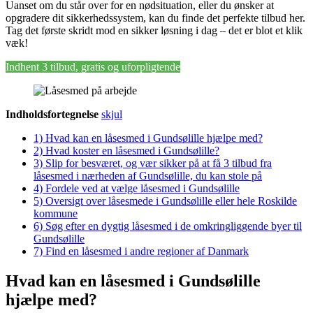
Uanset om du står over for en nødsituation, eller du ønsker at
opgradere dit sikkerhedssystem, kan du finde det perfekte tilbud her.
Tag det første skridt mod en sikker løsning i dag – det er blot et klik
væk!
Indhent 3 tilbud, gratis og uforpligtende
Indholdsfortegnelse
skjul
1)
Hvad kan en låsesmed i Gundsølille hjælpe med?
2)
Hvad koster en låsesmed i Gundsølille?
3)
Slip for besværet, og vær sikker på at få 3 tilbud fra
låsesmed i nærheden af Gundsølille, du kan stole på
4)
Fordele ved at vælge låsesmed i Gundsølille
5)
Oversigt over låsesmede i Gundsølille eller hele Roskilde
kommune
6)
Søg efter en dygtig låsesmed i de omkringliggende byer til
Gundsølille
7)
Find en låsesmed i andre regioner af Danmark
Hvad kan en låsesmed i Gundsølille
hjælpe med?