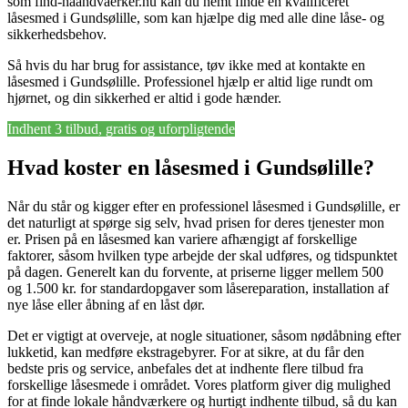
som find-haandvaerker.nu kan du nemt finde en kvalificeret
låsesmed i Gundsølille, som kan hjælpe dig med alle dine låse- og
sikkerhedsbehov.
Så hvis du har brug for assistance, tøv ikke med at kontakte en
låsesmed i Gundsølille. Professionel hjælp er altid lige rundt om
hjørnet, og din sikkerhed er altid i gode hænder.
Indhent 3 tilbud, gratis og uforpligtende
Hvad koster en låsesmed i Gundsølille?
Når du står og kigger efter en professionel låsesmed i Gundsølille, er
det naturligt at spørge sig selv, hvad prisen for deres tjenester mon
er. Prisen på en låsesmed kan variere afhængigt af forskellige
faktorer, såsom hvilken type arbejde der skal udføres, og tidspunktet
på dagen. Generelt kan du forvente, at priserne ligger mellem 500
og 1.500 kr. for standardopgaver som låsereparation, installation af
nye låse eller åbning af en låst dør.
Det er vigtigt at overveje, at nogle situationer, såsom nødåbning efter
lukketid, kan medføre ekstragebyrer. For at sikre, at du får den
bedste pris og service, anbefales det at indhente flere tilbud fra
forskellige låsesmede i området. Vores platform giver dig mulighed
for at finde lokale håndværkere og hurtigt indhente tilbud, så du kan