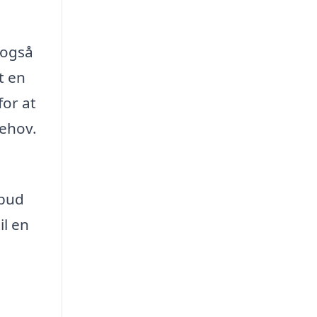
 også
t en
for at
behov.
lbud
il en