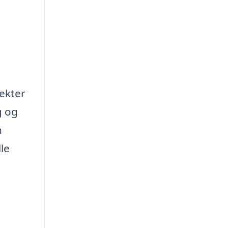
ekter
g og
n
le