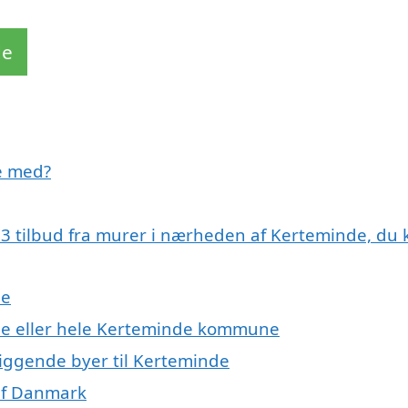
de
e med?
få 3 tilbud fra murer i nærheden af Kerteminde, du
de
de eller hele Kerteminde kommune
liggende byer til Kerteminde
 af Danmark