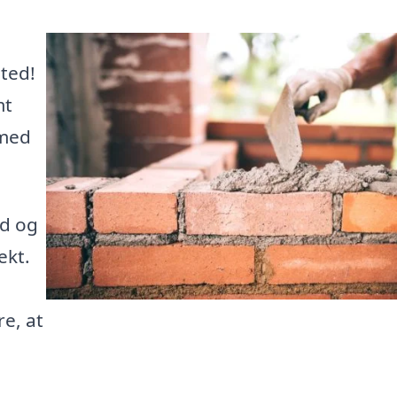
ted!
mt
 med
ud og
ekt.
re, at