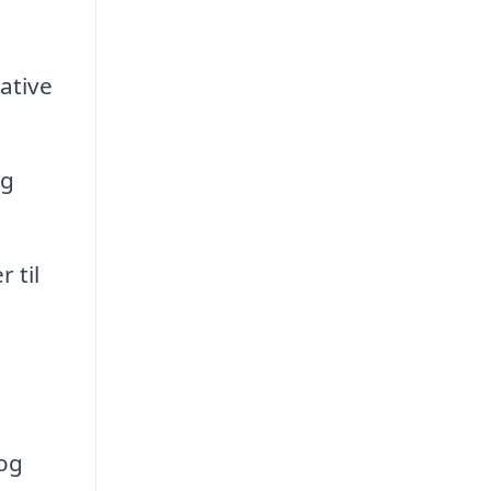
ative
og
 til
 og