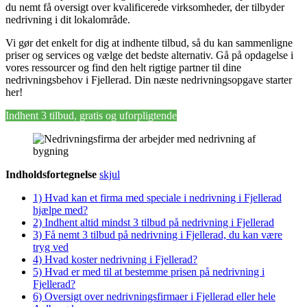
du nemt få oversigt over kvalificerede virksomheder, der tilbyder
nedrivning i dit lokalområde.
Vi gør det enkelt for dig at indhente tilbud, så du kan sammenligne
priser og services og vælge det bedste alternativ. Gå på opdagelse i
vores ressourcer og find den helt rigtige partner til dine
nedrivningsbehov i Fjellerad. Din næste nedrivningsopgave starter
her!
Indhent 3 tilbud, gratis og uforpligtende
Indholdsfortegnelse
skjul
1)
Hvad kan et firma med speciale i nedrivning i Fjellerad
hjælpe med?
2)
Indhent altid mindst 3 tilbud på nedrivning i Fjellerad
3)
Få nemt 3 tilbud på nedrivning i Fjellerad, du kan være
tryg ved
4)
Hvad koster nedrivning i Fjellerad?
5)
Hvad er med til at bestemme prisen på nedrivning i
Fjellerad?
6)
Oversigt over nedrivningsfirmaer i Fjellerad eller hele