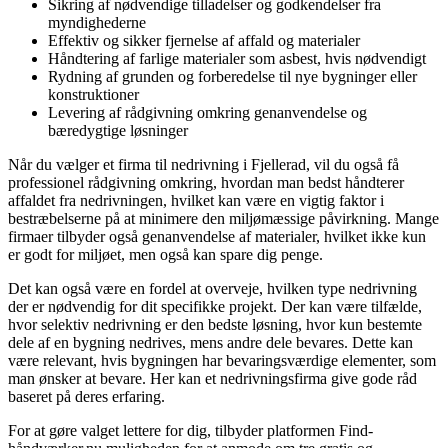
Sikring af nødvendige tilladelser og godkendelser fra
myndighederne
Effektiv og sikker fjernelse af affald og materialer
Håndtering af farlige materialer som asbest, hvis nødvendigt
Rydning af grunden og forberedelse til nye bygninger eller
konstruktioner
Levering af rådgivning omkring genanvendelse og
bæredygtige løsninger
Når du vælger et firma til nedrivning i Fjellerad, vil du også få
professionel rådgivning omkring, hvordan man bedst håndterer
affaldet fra nedrivningen, hvilket kan være en vigtig faktor i
bestræbelserne på at minimere den miljømæssige påvirkning. Mange
firmaer tilbyder også genanvendelse af materialer, hvilket ikke kun
er godt for miljøet, men også kan spare dig penge.
Det kan også være en fordel at overveje, hvilken type nedrivning
der er nødvendig for dit specifikke projekt. Der kan være tilfælde,
hvor selektiv nedrivning er den bedste løsning, hvor kun bestemte
dele af en bygning nedrives, mens andre dele bevares. Dette kan
være relevant, hvis bygningen har bevaringsværdige elementer, som
man ønsker at bevare. Her kan et nedrivningsfirma give gode råd
baseret på deres erfaring.
For at gøre valget lettere for dig, tilbyder platformen Find-