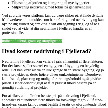
Tilpasning af jorden og klargøring til nye byggerier
Miljøvenlig nedrivning med fokus på genanvendelse
Ved at bruge vores platform kan du være sikker på at finde dygtige
håndværkere i dit område, som har erfaring med nedrivning og kan
hjælpe dig sikkert og effektivt. Start din søgning i dag, og få ro i
sindet ved at vide, at din nedrivning i Fjellerad håndteres af
professionelle.
Indhent 3 tilbud, gratis og uforpligtende
Hvad koster nedrivning i Fjellerad?
Nedrivning i Fjellerad kan variere i pris afhængigt af flere faktorer.
For det første spiller størrelsen og typen af bygning en betydelig
rolle. Det kan være alt fra en lille garage til en større bygning, og jo
større projektet er, desto højere bliver omkostningerne. Derudover
kan tilstand, placering og mulige forureningsforhold også påvirke
prisen. Det er derfor vigtigt at få et præcist tilbud baseret på en
grundig vurdering af projektet.
For at sikre, at du får den bedste pris på nedrivning i Fjellerad,
anbefaler vi at indhente flere tilbud fra forskellige fagfolk. På find-
haandvaerker.nu kan du nemt bestille 3 gratis og uforpligtende tilbud