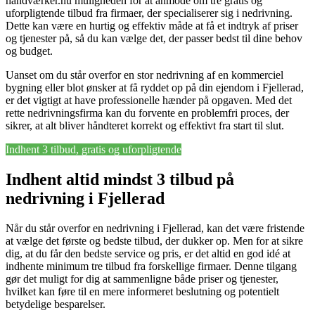
håndværker.nu muligheden for at anmode om tre gratis og
uforpligtende tilbud fra firmaer, der specialiserer sig i nedrivning.
Dette kan være en hurtig og effektiv måde at få et indtryk af priser
og tjenester på, så du kan vælge det, der passer bedst til dine behov
og budget.
Uanset om du står overfor en stor nedrivning af en kommerciel
bygning eller blot ønsker at få ryddet op på din ejendom i Fjellerad,
er det vigtigt at have professionelle hænder på opgaven. Med det
rette nedrivningsfirma kan du forvente en problemfri proces, der
sikrer, at alt bliver håndteret korrekt og effektivt fra start til slut.
Indhent 3 tilbud, gratis og uforpligtende
Indhent altid mindst 3 tilbud på
nedrivning i Fjellerad
Når du står overfor en nedrivning i Fjellerad, kan det være fristende
at vælge det første og bedste tilbud, der dukker op. Men for at sikre
dig, at du får den bedste service og pris, er det altid en god idé at
indhente minimum tre tilbud fra forskellige firmaer. Denne tilgang
gør det muligt for dig at sammenligne både priser og tjenester,
hvilket kan føre til en mere informeret beslutning og potentielt
betydelige besparelser.