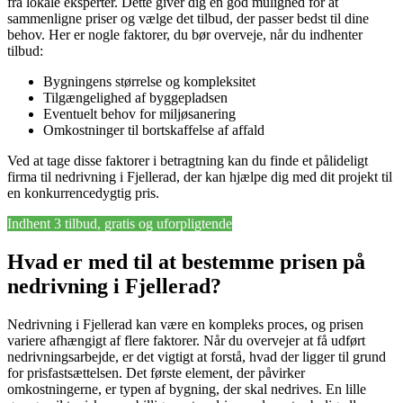
fra lokale eksperter. Dette giver dig en god mulighed for at
sammenligne priser og vælge det tilbud, der passer bedst til dine
behov. Her er nogle faktorer, du bør overveje, når du indhenter
tilbud:
Bygningens størrelse og kompleksitet
Tilgængelighed af byggepladsen
Eventuelt behov for miljøsanering
Omkostninger til bortskaffelse af affald
Ved at tage disse faktorer i betragtning kan du finde et pålideligt
firma til nedrivning i Fjellerad, der kan hjælpe dig med dit projekt til
en konkurrencedygtig pris.
Indhent 3 tilbud, gratis og uforpligtende
Hvad er med til at bestemme prisen på
nedrivning i Fjellerad?
Nedrivning i Fjellerad kan være en kompleks proces, og prisen
variere afhængigt af flere faktorer. Når du overvejer at få udført
nedrivningsarbejde, er det vigtigt at forstå, hvad der ligger til grund
for prisfastsættelsen. Det første element, der påvirker
omkostningerne, er typen af bygning, der skal nedrives. En lille