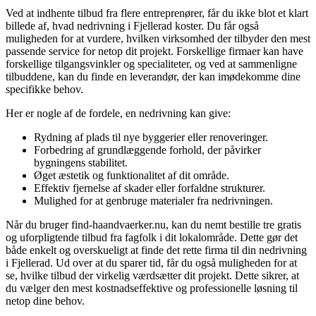
Ved at indhente tilbud fra flere entreprenører, får du ikke blot et klart
billede af, hvad nedrivning i Fjellerad koster. Du får også
muligheden for at vurdere, hvilken virksomhed der tilbyder den mest
passende service for netop dit projekt. Forskellige firmaer kan have
forskellige tilgangsvinkler og specialiteter, og ved at sammenligne
tilbuddene, kan du finde en leverandør, der kan imødekomme dine
specifikke behov.
Her er nogle af de fordele, en nedrivning kan give:
Rydning af plads til nye byggerier eller renoveringer.
Forbedring af grundlæggende forhold, der påvirker
bygningens stabilitet.
Øget æstetik og funktionalitet af dit område.
Effektiv fjernelse af skader eller forfaldne strukturer.
Mulighed for at genbruge materialer fra nedrivningen.
Når du bruger find-haandvaerker.nu, kan du nemt bestille tre gratis
og uforpligtende tilbud fra fagfolk i dit lokalområde. Dette gør det
både enkelt og overskueligt at finde det rette firma til din nedrivning
i Fjellerad. Ud over at du sparer tid, får du også muligheden for at
se, hvilke tilbud der virkelig værdsætter dit projekt. Dette sikrer, at
du vælger den mest kostnadseffektive og professionelle løsning til
netop dine behov.