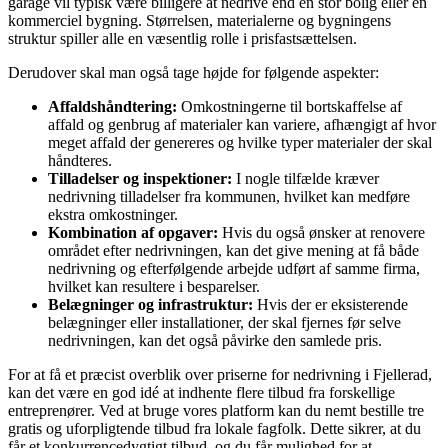
garage vil typisk være billigere at nedrive end en stor bolig eller en
kommerciel bygning. Størrelsen, materialerne og bygningens
struktur spiller alle en væsentlig rolle i prisfastsættelsen.
Derudover skal man også tage højde for følgende aspekter:
Affaldshåndtering:
Omkostningerne til bortskaffelse af
affald og genbrug af materialer kan variere, afhængigt af hvor
meget affald der genereres og hvilke typer materialer der skal
håndteres.
Tilladelser og inspektioner:
I nogle tilfælde kræver
nedrivning tilladelser fra kommunen, hvilket kan medføre
ekstra omkostninger.
Kombination af opgaver:
Hvis du også ønsker at renovere
området efter nedrivningen, kan det give mening at få både
nedrivning og efterfølgende arbejde udført af samme firma,
hvilket kan resultere i besparelser.
Belægninger og infrastruktur:
Hvis der er eksisterende
belægninger eller installationer, der skal fjernes før selve
nedrivningen, kan det også påvirke den samlede pris.
For at få et præcist overblik over priserne for nedrivning i Fjellerad,
kan det være en god idé at indhente flere tilbud fra forskellige
entreprenører. Ved at bruge vores platform kan du nemt bestille tre
gratis og uforpligtende tilbud fra lokale fagfolk. Dette sikrer, at du
får et konkurrencedygtigt tilbud, og du får mulighed for at