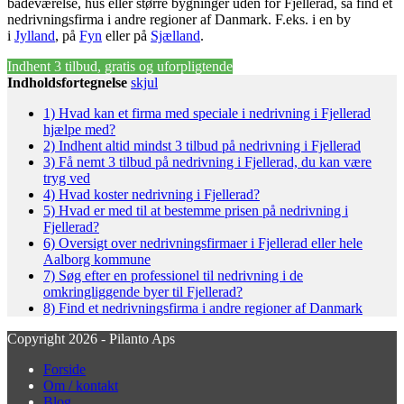
badeværelse, hus eller større bygninger uden for Fjellerad, så find et
nedrivningsfirma i andre regioner af Danmark. F.eks. i en by
i
Jylland
, på
Fyn
eller på
Sjælland
.
Indhent 3 tilbud, gratis og uforpligtende
Indholdsfortegnelse
skjul
1)
Hvad kan et firma med speciale i nedrivning i Fjellerad
hjælpe med?
2)
Indhent altid mindst 3 tilbud på nedrivning i Fjellerad
3)
Få nemt 3 tilbud på nedrivning i Fjellerad, du kan være
tryg ved
4)
Hvad koster nedrivning i Fjellerad?
5)
Hvad er med til at bestemme prisen på nedrivning i
Fjellerad?
6)
Oversigt over nedrivningsfirmaer i Fjellerad eller hele
Aalborg kommune
7)
Søg efter en professionel til nedrivning i de
omkringliggende byer til Fjellerad?
8)
Find et nedrivningsfirma i andre regioner af Danmark
Copyright 2026 - Pilanto Aps
Forside
Om / kontakt
Blog