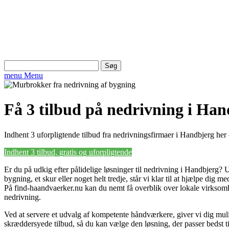
Søg
efter:
menu
Menu
Få 3 tilbud på nedrivning i Ha
Indhent 3 uforpligtende tilbud fra nedrivningsfirmaer i Handbjerg her –
Indhent 3 tilbud, gratis og uforpligtende
Er du på udkig efter pålidelige løsninger til nedrivning i Handbjerg?
bygning, et skur eller noget helt tredje, står vi klar til at hjælpe dig me
På find-haandvaerker.nu kan du nemt få overblik over lokale virksomhe
nedrivning.
Ved at servere et udvalg af kompetente håndværkere, giver vi dig mu
skræddersyede tilbud, så du kan vælge den løsning, der passer bedst t