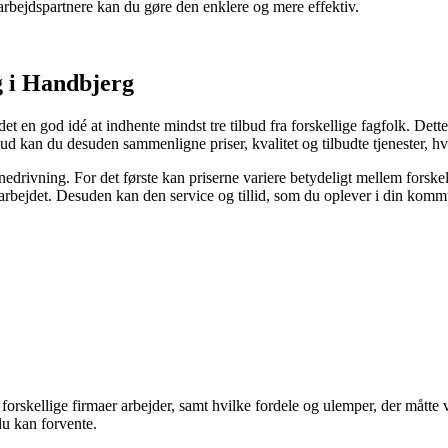
bejdspartnere kan du gøre den enklere og mere effektiv.
g i Handbjerg
det en god idé at indhente mindst tre tilbud fra forskellige fagfolk. De
bud kan du desuden sammenligne priser, kvalitet og tilbudte tjenester, hvil
 på nedrivning. For det første kan priserne variere betydeligt mellem fors
arbejdet. Desuden kan den service og tillid, som du oplever i din kommu
 forskellige firmaer arbejder, samt hvilke fordele og ulemper, der måtte
 du kan forvente.