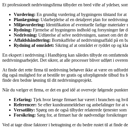
Et professionelt nedrivningsfirma tilbyder en bred vifte af ydelser, so
Vurdering:
En grundig vurdering af bygningens tilstand for a
Planlægning:
Udarbejdelse af en detaljeret plan for nedrivning
Miljøvurdering:
Identifikation af eventuelle farlige materialer
Rydning:
Fjernelse af bygningens indhold og forsyninger før d
Nedrivning:
Udførelse af selve nedrivningen, uanset om det dr
Affaldshåndtering:
Bortskaffelse af nedrivningsaffald på en b
Rydning af området:
Sikring af at området er ryddet op og kla
En ekspert i nedrivning i Handbjerg kan således tilbyde en omfattende 
nedrivningsarbejdet. Det sikrer, at alle processer bliver udført i ov
At finde det rette firma til nedrivning behøver ikke at være en udfordr
dig også mulighed for at bestille tre gratis og uforpligtende tilbud fra
finde den bedste løsning til dit nedrivningsprojekt.
Når du vælger et firma, er det en god idé at overveje følgende punkter
Erfaring:
Tjek hvor længe firmaet har været i branchen og hvilk
Referencer:
Se efter kundeanmeldelser og anbefalinger for at vu
Versatility:
Spørg om de også tilbyder relaterede tjenester som
Forsikring:
Sørg for, at firmaet har de nødvendige forsikringer
Ved at tage disse faktorer i betragtning er du bedre rustet til at finde 