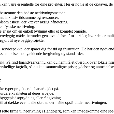
m kan være essentielle for dine projekter. Her er nogle af de opgaver, d
t bestemme den bedste nedrivningsmetode.
en, inklusiv tidsramme og ressourcer.
 såsom asbest, der kræver særlig håndtering.
en fysiske nedrivning.
ejer sig om en enkelt bygning eller et komplet område.
æredygtig måde, herunder genanvendelse af materialer, hvor det er muli
rgjort til nye byggeprojekter.
servicepakke, der sparer dig for tid og frustration. De har den nødvend
erensstemmelse med gældende lovgivning og standarder.
ing. På find-haandvaerker.nu kan du nemt få et overblik over lokale firm
 forskellige fagfolk, så du kan sammenligne priser, ydelser og anmeldelser
:
e typer projekter de har arbejdet på.
rdere kvaliteten af deres arbejde.
 byggepladsoprydning eller rådgivning.
 til at dække eventuelle skader, der måtte opstå under nedrivningen.
det rette firma til nedrivning i Handbjerg, som kan imødekomme dine specifi