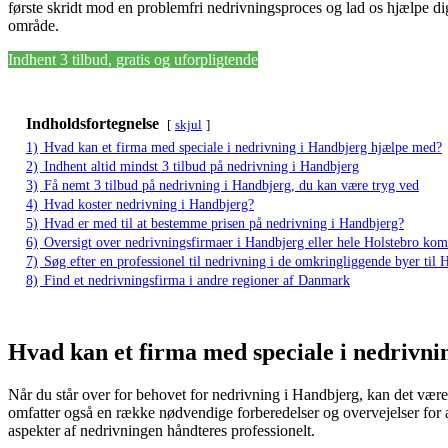
første skridt mod en problemfri nedrivningsproces og lad os hjælpe dig
område.
Indhent 3 tilbud, gratis og uforpligtende
Indholdsfortegnelse
skjul
1)
Hvad kan et firma med speciale i nedrivning i Handbjerg hjælpe med?
2)
Indhent altid mindst 3 tilbud på nedrivning i Handbjerg
3)
Få nemt 3 tilbud på nedrivning i Handbjerg, du kan være tryg ved
4)
Hvad koster nedrivning i Handbjerg?
5)
Hvad er med til at bestemme prisen på nedrivning i Handbjerg?
6)
Oversigt over nedrivningsfirmaer i Handbjerg eller hele Holstebro k
7)
Søg efter en professionel til nedrivning i de omkringliggende byer til
8)
Find et nedrivningsfirma i andre regioner af Danmark
Hvad kan et firma med speciale i nedrivn
Når du står over for behovet for nedrivning i Handbjerg, kan det være
omfatter også en række nødvendige forberedelser og overvejelser for at s
aspekter af nedrivningen håndteres professionelt.