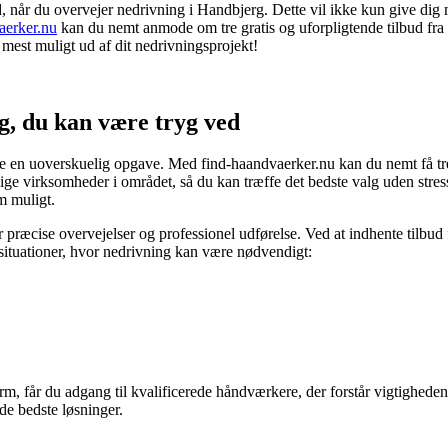
 når du overvejer nedrivning i Handbjerg. Dette vil ikke kun give dig m
aerker.nu
kan du nemt anmode om tre gratis og uforpligtende tilbud fra 
 mest muligt ud af dit nedrivningsprojekt!
g, du kan være tryg ved
re en uoverskuelig opgave. Med find-haandvaerker.nu kan du nemt få tre gr
lige virksomheder i området, så du kan træffe det bedste valg uden stres
m muligt.
r præcise overvejelser og professionel udførelse. Ved at indhente tilbud 
 situationer, hvor nedrivning kan være nødvendigt:
m, får du adgang til kvalificerede håndværkere, der forstår vigtigheden
de bedste løsninger.