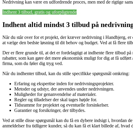
Nedrivning kan være en udfordrende proces, men med de rigtige samar
Indhent 3 tilbud, gratis og uforpligtende
Indhent altid mindst 3 tilbud på nedrivnin
Når du står over for et projekt, der kræver nedrivning i Handbjerg, er 
at vælge den bedste løsning til dit behov og budget. Ved at få flere til
Der er flere grunde til, at det er fordelagtigt at indhente flere tilbud
rabatter, som kan gøre det mere økonomisk muligt for dig at få udført 
firma, som du føler dig tryg ved.
Når du indhenter tilbud, kan du stille specifikke spørgsmål omkring:
Erfaring og ekspertise inden for nedrivningsprojekter.
Metoder og udstyr, der anvendes under nedrivningen.
Muligheder for genanvendelse af materialer.
Regler og tilladelser der skal tages højde for.
Tidsramme for projektet og eventuelle forsinkelser.
Garantier og forsikringer, der tilbydes.
Ved at stille disse spørgsmål kan du få en dybere indsigt i, hvordan de
anmeldelser fra tidligere kunder, så du kan få et klart billede af, hvad