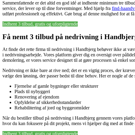
Sammenfattende er det altid en god idé at indhente minimum tre tilbud,
service, der lever op til dine forventninger. Med hjælp fra
find-haandv
udført professionelt og effektivt. Gør brug af denne mulighed for at få
Indhent 3 tilbud, gratis og uforpligtende
Få nemt 3 tilbud på nedrivning i Handbjer
At finde det rette firma til nedrivning i Handbjerg behøver ikke at væ
i nedrivningsarbejde. Vores platform giver dig en oversigt over pålide
demolering, er vores service designet til at gøre processen så enkel so
Nedrivning er ikke bare at rive ned; det er en vigtig proces, der kræve
vælge den løsning, der passer bedst til dine behov. Her er nogle af de
Fjernelse af gamle bygninger eller strukturer
Plads til nybyggeri
Renovering af ejendom
Opfyldelse af sikkerhedsstandarder
Rehabilitering af jord og byggeområder
Når du bestiller tilbud på nedrivning i Handbjerg gennem vores platfor
hvor du kan fokusere på dit projekt, mens vi hjælper dig med at finde 
Indhent 3 tilbud, gratis og uforpligtende