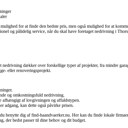
ninger
aler
n mulighed for at finde den bedste pris, men også mulighed for at kom
sionel og pålidelig service, når du skal have foretaget nedrivning i Thors
t nedrivning dækker over forskellige typer af projekter, fra mindre garag
ge- eller renoveringsprojekt.
ninger.
nde og omkostningsfuld nedrivning.
ere afhængigt af lovgivningen og affaldstypen.
ler adgang, kan dette også påvirke prisen.
n du benytte dig af find-haandvaerker.nu. Her kan du finde lokale firmaer,
ng, der bedst passer til dine behov og dit budget.