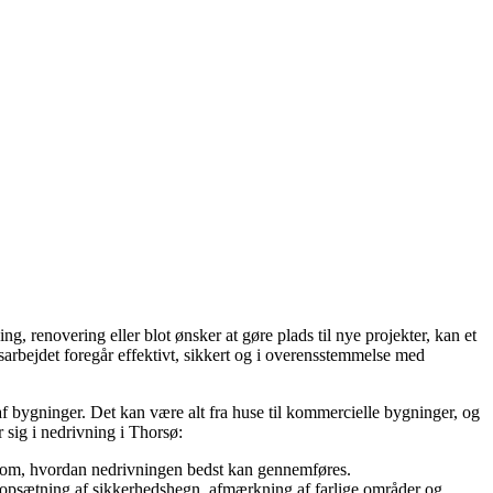
, renovering eller blot ønsker at gøre plads til nye projekter, kan et
gsarbejdet foregår effektivt, sikkert og i overensstemmelse med
f bygninger. Det kan være alt fra huse til kommercielle bygninger, og
 sig i nedrivning i Thorsø:
ng om, hvordan nedrivningen bedst kan gennemføres.
 opsætning af sikkerhedshegn, afmærkning af farlige områder og