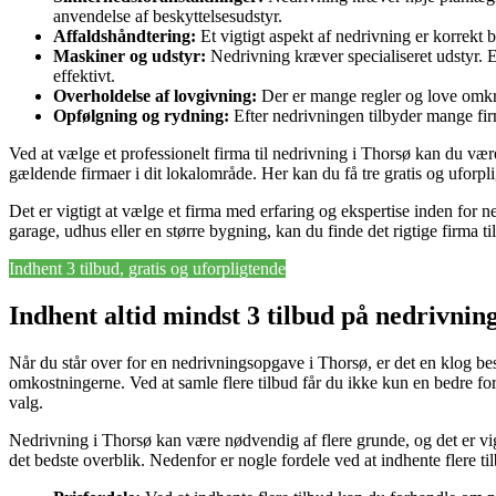
anvendelse af beskyttelsesudstyr.
Affaldshåndtering:
Et vigtigt aspekt af nedrivning er korrekt b
Maskiner og udstyr:
Nedrivning kræver specialiseret udstyr. Et
effektivt.
Overholdelse af lovgivning:
Der er mange regler og love omkrin
Opfølgning og rydning:
Efter nedrivningen tilbyder mange fir
Ved at vælge et professionelt firma til nedrivning i Thorsø kan du væ
gældende firmaer i dit lokalområde. Her kan du få tre gratis og uforplig
Det er vigtigt at vælge et firma med erfaring og ekspertise inden for n
garage, udhus eller en større bygning, kan du finde det rigtige firma 
Indhent 3 tilbud, gratis og uforpligtende
Indhent altid mindst 3 tilbud på nedrivnin
Når du står over for en nedrivningsopgave i Thorsø, er det en klog bes
omkostningerne. Ved at samle flere tilbud får du ikke kun en bedre for
valg.
Nedrivning i Thorsø kan være nødvendig af flere grunde, og det er vigt
det bedste overblik. Nedenfor er nogle fordele ved at indhente flere ti