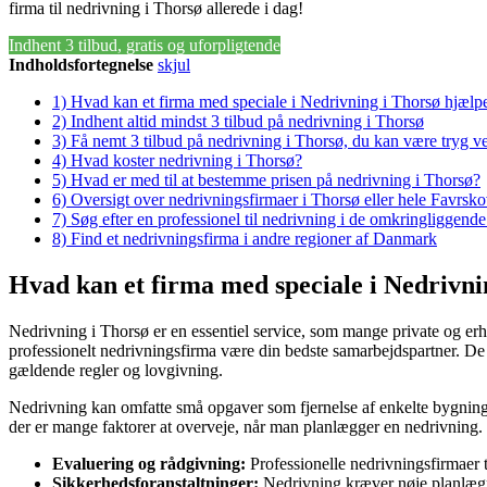
firma til nedrivning i Thorsø allerede i dag!
Indhent 3 tilbud, gratis og uforpligtende
Indholdsfortegnelse
skjul
1)
Hvad kan et firma med speciale i Nedrivning i Thorsø hjæl
2)
Indhent altid mindst 3 tilbud på nedrivning i Thorsø
3)
Få nemt 3 tilbud på nedrivning i Thorsø, du kan være tryg v
4)
Hvad koster nedrivning i Thorsø?
5)
Hvad er med til at bestemme prisen på nedrivning i Thorsø?
6)
Oversigt over nedrivningsfirmaer i Thorsø eller hele Favr
7)
Søg efter en professionel til nedrivning i de omkringliggende
8)
Find et nedrivningsfirma i andre regioner af Danmark
Hvad kan et firma med speciale i Nedrivn
Nedrivning i Thorsø er en essentiel service, som mange private og erhv
professionelt nedrivningsfirma være din bedste samarbejdspartner. De t
gældende regler og lovgivning.
Nedrivning kan omfatte små opgaver som fjernelse af enkelte bygninger
der er mange faktorer at overveje, når man planlægger en nedrivning. He
Evaluering og rådgivning:
Professionelle nedrivningsfirmaer 
Sikkerhedsforanstaltninger:
Nedrivning kræver nøje planlægni