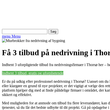
Søg
efter:
menu
Menu
Få 3 tilbud på nedrivning i Tho
Indhent 3 uforpligtende tilbud fra nedrivningsfirmaer i Thorsø her – hel
Indhent 3 tilbud, gratis og uforpligtende
Er du på udkig efter professionel nedrivning i Thorsø? Uanset om du 
eller klargøre en grund til nye projekter, er det vigtigt at vælge den re
platform hjælper dig med at finde pålidelige firmaer i området, der k
sikkert og effektivt.
Med muligheden for at anmode om tilbud fra flere leverandører, kan 
tjenester, så du får det bedste udbytte til dit projekt. Gå på opdagelse 