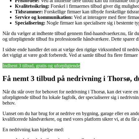
Prisfordele:
Ved at indhente flere tilbud kan du forhandle om pri
Kvalitetssikring:
Forskel i firmaernes tilbud giver dig mulighed 
Tidsrammer:
Forskellige firmaer kan tilbyde forskellige tidsr
Service og kommunikation:
Ved at interagere med flere firma
Specialisering:
Nogle firmaer kan specialisere sig i bestemte typ
Når du vælger at indhente tilbud gennem find-haandvaerker.nu, får du ad
og uforpligtende tilbud fra professionelle håndværkere. Dette sparer dig
I sidste ende handler det om at vælge den rigtige virksomhed til nedr
det vigtigt at være godt forberedt. Ved at samle tilbud fra flere firmaer
Indhent 3 tilbud, gratis og uforpligtende
Få nemt 3 tilbud på nedrivning i Thorsø, 
Når du står over for behovet for nedrivning i Thorsø, kan det være en s
uforpligtende tilbud fra lokale fagfolk, der specialiserer sig i nedrivn
behov.
Uanset om du har brug for at nedrive en bygning, garage eller en anden
kvalificerede håndværkere, og med vores platform sikrer vi, at du får 
En nedrivning kan hjælpe med: