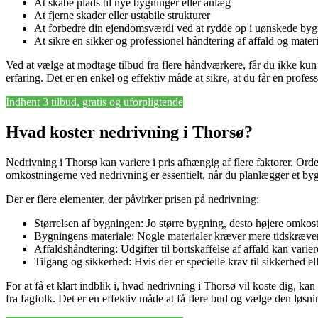
At skabe plads til nye bygninger eller anlæg
At fjerne skader eller ustabile strukturer
At forbedre din ejendomsværdi ved at rydde op i uønskede byg
At sikre en sikker og professionel håndtering af affald og materi
Ved at vælge at modtage tilbud fra flere håndværkere, får du ikke ku
erfaring. Det er en enkel og effektiv måde at sikre, at du får en profes
Indhent 3 tilbud, gratis og uforpligtende
Hvad koster nedrivning i Thorsø?
Nedrivning i Thorsø kan variere i pris afhængig af flere faktorer. Orde
omkostningerne ved nedrivning er essentielt, når du planlægger et byg
Der er flere elementer, der påvirker prisen på nedrivning:
Størrelsen af bygningen: Jo større bygning, desto højere omkost
Bygningens materiale: Nogle materialer kræver mere tidskræve
Affaldshåndtering: Udgifter til bortskaffelse af affald kan vari
Tilgang og sikkerhed: Hvis der er specielle krav til sikkerhed el
For at få et klart indblik i, hvad nedrivning i Thorsø vil koste dig, ka
fra fagfolk. Det er en effektiv måde at få flere bud og vælge den løsni