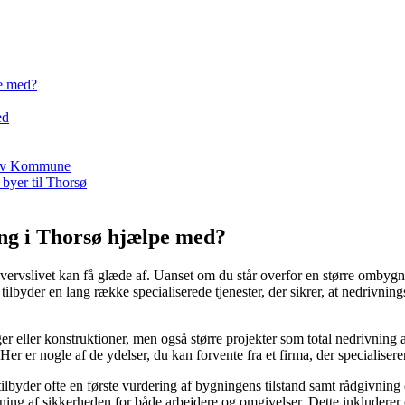
pe med?
ed
skov Kommune
 byer til Thorsø
ing i Thorsø hjælpe med?
ervslivet kan få glæde af. Uanset om du står overfor en større ombygning
ilbyder en lang række specialiserede tjenester, der sikrer, at nedrivnin
 eller konstruktioner, men også større projekter som total nedrivning a
r er nogle af de ydelser, du kan forvente fra et firma, der specialiserer
tilbyder ofte en første vurdering af bygningens tilstand samt rådgivni
ng af sikkerheden for både arbejdere og omgivelser. Dette inkluderer