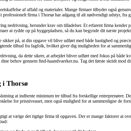
ortskaffelse af affald og materialer. Mange firmaer tilbyder også genanv
 professionelt firma i Thorsø har adgang til alt nødvendigt udstyr, fra g
g nedrivning, herunder krav om tilladelser. Et erfarent firma kender pro
maer at rydde op på byggepladsen, så du kan begynde dit næste projek
re sikker på, at din opgave vil blive udført med både hastighed og præci
tende tilbud fra fagfolk, hvilket giver dig muligheden for at sammenligne 
edrivning, da dette sikrer, at arbejdet bliver udført med fokus på både k
til dine behov gennem find-haandvaerker.nu. Tag det første skridt mod di
g i Thorsø
lutning at indhente minimum tre tilbud fra forskellige entreprenører. De
ståelse for prisniveauet, men også mulighed for at sammenligne de forsk
igt at vælge det rigtige firma til opgaven. Der er mange faktorer at over
lbud: