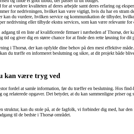
sen og finde et godt tilbud, der passer til dit budget.
for at vurdere kvaliteten af deres arbejde samt deres erfaring og eksper
ammer for nedrivningen, hvilket kan være vigtigt, hvis du har en stram d
er kan du vurdere, hvilken service og kommunikation de tilbyder, hvilke
er nedrivning eller tilbyde ekstra services, som kan være relevante for d
gang til en liste af kvalificerede firmaer i nærheden af Thorsø, der kan
 tid og giver dig en større chance for at finde den rette løsning for dit 
ivning i Thorsø, der kan opfylde dine behov på den mest effektive måde.
 kan du træffe en informeret beslutning og sikre, at dit projekt både blive
du kan være tryg ved
tor fordel at samle information, før du træffer en beslutning. Hos find-h
ing og relaterede opgaver. Det betyder, at du kan sammenligne priser og se
 struktur, kan du stole på, at de fagfolk, vi forbinder dig med, har den
adgang til de bedste i Thorsø området.