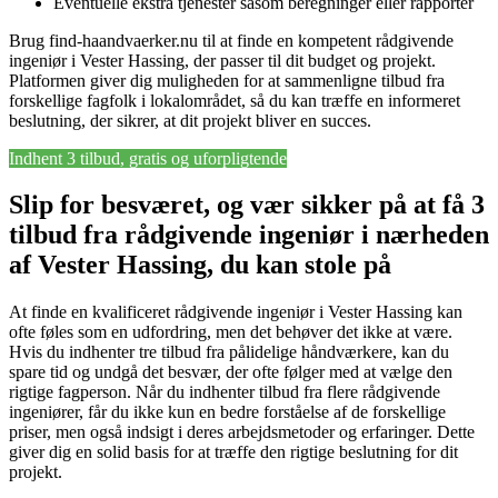
Eventuelle ekstra tjenester såsom beregninger eller rapporter
Brug find-haandvaerker.nu til at finde en kompetent rådgivende
ingeniør i Vester Hassing, der passer til dit budget og projekt.
Platformen giver dig muligheden for at sammenligne tilbud fra
forskellige fagfolk i lokalområdet, så du kan træffe en informeret
beslutning, der sikrer, at dit projekt bliver en succes.
Indhent 3 tilbud, gratis og uforpligtende
Slip for besværet, og vær sikker på at få 3
tilbud fra rådgivende ingeniør i nærheden
af Vester Hassing, du kan stole på
At finde en kvalificeret rådgivende ingeniør i Vester Hassing kan
ofte føles som en udfordring, men det behøver det ikke at være.
Hvis du indhenter tre tilbud fra pålidelige håndværkere, kan du
spare tid og undgå det besvær, der ofte følger med at vælge den
rigtige fagperson. Når du indhenter tilbud fra flere rådgivende
ingeniører, får du ikke kun en bedre forståelse af de forskellige
priser, men også indsigt i deres arbejdsmetoder og erfaringer. Dette
giver dig en solid basis for at træffe den rigtige beslutning for dit
projekt.