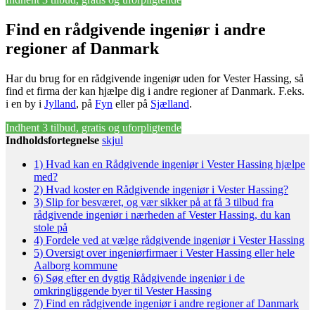
Find en rådgivende ingeniør i andre
regioner af Danmark
Har du brug for en rådgivende ingeniør uden for Vester Hassing, så
find et firma der kan hjælpe dig i andre regioner af Danmark. F.eks.
i en by i
Jylland
, på
Fyn
eller på
Sjælland
.
Indhent 3 tilbud, gratis og uforpligtende
Indholdsfortegnelse
skjul
1)
Hvad kan en Rådgivende ingeniør i Vester Hassing hjælpe
med?
2)
Hvad koster en Rådgivende ingeniør i Vester Hassing?
3)
Slip for besværet, og vær sikker på at få 3 tilbud fra
rådgivende ingeniør i nærheden af Vester Hassing, du kan
stole på
4)
Fordele ved at vælge rådgivende ingeniør i Vester Hassing
5)
Oversigt over ingeniørfirmaer i Vester Hassing eller hele
Aalborg kommune
6)
Søg efter en dygtig Rådgivende ingeniør i de
omkringliggende byer til Vester Hassing
7)
Find en rådgivende ingeniør i andre regioner af Danmark