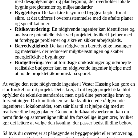
med designløsninger og planlægning, der overholder lokale
bygningsreglementer og miljøstandarder.
Byggetilsyn:
De kan føre tilsyn med byggearbejdet for at
sikre, at det udføres i overensstemmelse med de aftalte planer
og specifikationer.
Risikovurdering:
En rådgivende ingeniør kan identificere og
analysere potentielle risici ved projektet, hvilket hjælper med
at forebygge problemer og sikre en sikker arbejdsplads.
Bæredygtighed:
De kan rådgive om bæredygtige løsninger
og materialer, der reducerer miljøbelastningen og skaber
energieffektive bygninger.
Budgettering:
Ved at forudsige omkostninger og udarbejde
realistiske budgetter kan en rådgivende ingeniør hjælpe med
at holde projektet økonomisk på sporet.
At vælge den rette rådgivende ingeniør i Vester Hassing kan gøre en
stor forskel for dit projekt. Det sikrer, at dit byggeprojekt ikke blot
opfylder de tekniske standarder, men også dine personlige krav og
forventninger. Du kan finde en række kvalificerede rådgivende
ingeniører i lokalområdet, som står klar til at hjælpe dig med at
realisere dine byggeplaner. Gennem find-haandvaerker.nu kan du
nemt finde og sammenligne tilbud fra forskellige ingeniører, hvilket
gør det lettere at vælge den løsning, der passer bedst til dine behov.
Så hvis du overvejer at påbegynde et byggeprojekt eller renovering,