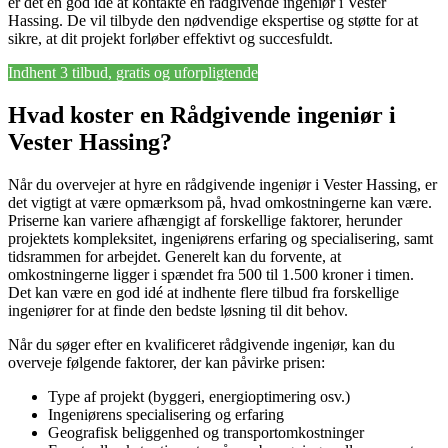
er det en god idé at kontakte en rådgivende ingeniør i Vester
Hassing. De vil tilbyde den nødvendige ekspertise og støtte for at
sikre, at dit projekt forløber effektivt og succesfuldt.
Indhent 3 tilbud, gratis og uforpligtende
Hvad koster en Rådgivende ingeniør i
Vester Hassing?
Når du overvejer at hyre en rådgivende ingeniør i Vester Hassing, er
det vigtigt at være opmærksom på, hvad omkostningerne kan være.
Priserne kan variere afhængigt af forskellige faktorer, herunder
projektets kompleksitet, ingeniørens erfaring og specialisering, samt
tidsrammen for arbejdet. Generelt kan du forvente, at
omkostningerne ligger i spændet fra 500 til 1.500 kroner i timen.
Det kan være en god idé at indhente flere tilbud fra forskellige
ingeniører for at finde den bedste løsning til dit behov.
Når du søger efter en kvalificeret rådgivende ingeniør, kan du
overveje følgende faktorer, der kan påvirke prisen:
Type af projekt (byggeri, energioptimering osv.)
Ingeniørens specialisering og erfaring
Geografisk beliggenhed og transportomkostninger