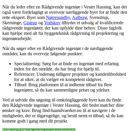
Når du leder efter en Rådgivende ingeniør i Vester Hassing, kan det
også være fordelagtigt at overveje nærliggende byer for at finde den
rette ekspert. Byer som
Nørresundby
,
Aalborg
, Svenstrup,
Skerninge,
Gistrup
og
Vodskov
tilbyder et udvalg af kvalificerede
rådgivende ingeniører, der kan opfylde dine behov. Disse fagfolk
kan hjælpe med alt fra byggeteknisk rådgivning til projektering og
ingeniørarbejde.
Når du søger efter en Rådgivende ingeniør i de nærliggende
områder, kan du overveje følgende punkter:
Specialisering: Sørg for at finde en ingeniør med erfaring
inden for det område, du har brug for hjælp til.
Referencer: Undersøg tidligere projekter og kundetilfredshed
for at sikre, at du vælger en kompetent rådgiver.
Tilbud: Brug platformen til at indhente tilbud fra flere
ingeniører, så du kan sammenligne priser og ydelser.
Ved at udvide din søgning til omkringliggende byer kan du finde
den Rådgivende ingeniør i Vester Hassing, der bedst matcher dine
ønsker og krav. Brug find-haandvaerker.nu til at navigere i de
muligheder, der er tilgængelige, og bestil nemt et tilbud, så du kan
komme godt i gang med dit projekt.
Indhent 3 tilbud, gratis og uforpligtende