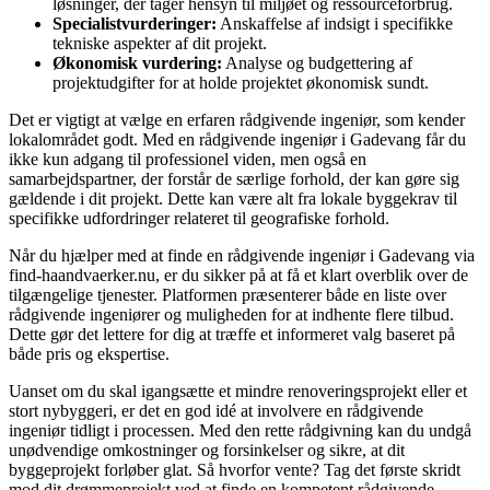
løsninger, der tager hensyn til miljøet og ressourceforbrug.
Specialistvurderinger:
Anskaffelse af indsigt i specifikke
tekniske aspekter af dit projekt.
Økonomisk vurdering:
Analyse og budgettering af
projektudgifter for at holde projektet økonomisk sundt.
Det er vigtigt at vælge en erfaren rådgivende ingeniør, som kender
lokalområdet godt. Med en rådgivende ingeniør i Gadevang får du
ikke kun adgang til professionel viden, men også en
samarbejdspartner, der forstår de særlige forhold, der kan gøre sig
gældende i dit projekt. Dette kan være alt fra lokale byggekrav til
specifikke udfordringer relateret til geografiske forhold.
Når du hjælper med at finde en rådgivende ingeniør i Gadevang via
find-haandvaerker.nu, er du sikker på at få et klart overblik over de
tilgængelige tjenester. Platformen præsenterer både en liste over
rådgivende ingeniører og muligheden for at indhente flere tilbud.
Dette gør det lettere for dig at træffe et informeret valg baseret på
både pris og ekspertise.
Uanset om du skal igangsætte et mindre renoveringsprojekt eller et
stort nybyggeri, er det en god idé at involvere en rådgivende
ingeniør tidligt i processen. Med den rette rådgivning kan du undgå
unødvendige omkostninger og forsinkelser og sikre, at dit
byggeprojekt forløber glat. Så hvorfor vente? Tag det første skridt
mod dit drømmeprojekt ved at finde en kompetent rådgivende