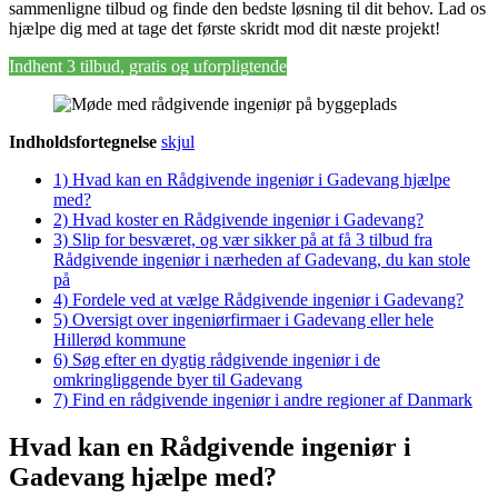
sammenligne tilbud og finde den bedste løsning til dit behov. Lad os
hjælpe dig med at tage det første skridt mod dit næste projekt!
Indhent 3 tilbud, gratis og uforpligtende
Indholdsfortegnelse
skjul
1)
Hvad kan en Rådgivende ingeniør i Gadevang hjælpe
med?
2)
Hvad koster en Rådgivende ingeniør i Gadevang?
3)
Slip for besværet, og vær sikker på at få 3 tilbud fra
Rådgivende ingeniør i nærheden af Gadevang, du kan stole
på
4)
Fordele ved at vælge Rådgivende ingeniør i Gadevang?
5)
Oversigt over ingeniørfirmaer i Gadevang eller hele
Hillerød kommune
6)
Søg efter en dygtig rådgivende ingeniør i de
omkringliggende byer til Gadevang
7)
Find en rådgivende ingeniør i andre regioner af Danmark
Hvad kan en Rådgivende ingeniør i
Gadevang hjælpe med?