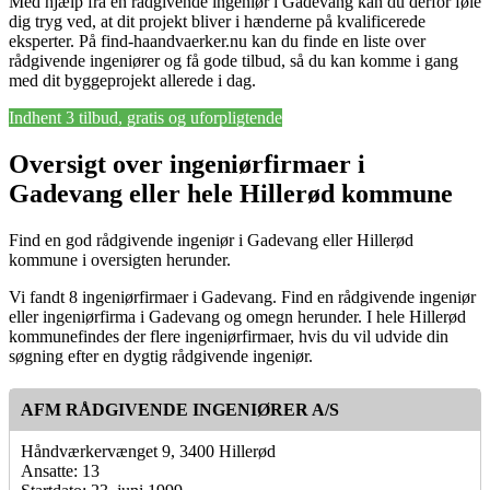
Med hjælp fra en rådgivende ingeniør i Gadevang kan du derfor føle
dig tryg ved, at dit projekt bliver i hænderne på kvalificerede
eksperter. På find-haandvaerker.nu kan du finde en liste over
rådgivende ingeniører og få gode tilbud, så du kan komme i gang
med dit byggeprojekt allerede i dag.
Indhent 3 tilbud, gratis og uforpligtende
Oversigt over ingeniørfirmaer i
Gadevang eller hele Hillerød kommune
Find en god rådgivende ingeniør i Gadevang eller Hillerød
kommune i oversigten herunder.
Vi fandt 8 ingeniørfirmaer i Gadevang. Find en rådgivende ingeniør
eller ingeniørfirma i Gadevang og omegn herunder. I hele Hillerød
kommunefindes der flere ingeniørfirmaer, hvis du vil udvide din
søgning efter en dygtig rådgivende ingeniør.
AFM RÅDGIVENDE INGENIØRER A/S
Håndværkervænget 9, 3400 Hillerød
Ansatte: 13