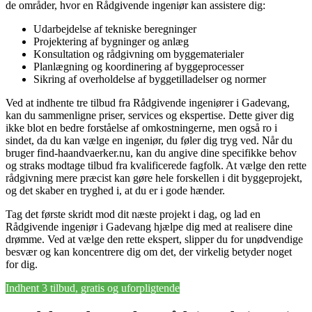
de områder, hvor en Rådgivende ingeniør kan assistere dig:
Udarbejdelse af tekniske beregninger
Projektering af bygninger og anlæg
Konsultation og rådgivning om byggematerialer
Planlægning og koordinering af byggeprocesser
Sikring af overholdelse af byggetilladelser og normer
Ved at indhente tre tilbud fra Rådgivende ingeniører i Gadevang,
kan du sammenligne priser, services og ekspertise. Dette giver dig
ikke blot en bedre forståelse af omkostningerne, men også ro i
sindet, da du kan vælge en ingeniør, du føler dig tryg ved. Når du
bruger find-haandvaerker.nu, kan du angive dine specifikke behov
og straks modtage tilbud fra kvalificerede fagfolk. At vælge den rette
rådgivning mere præcist kan gøre hele forskellen i dit byggeprojekt,
og det skaber en tryghed i, at du er i gode hænder.
Tag det første skridt mod dit næste projekt i dag, og lad en
Rådgivende ingeniør i Gadevang hjælpe dig med at realisere dine
drømme. Ved at vælge den rette ekspert, slipper du for unødvendige
besvær og kan koncentrere dig om det, der virkelig betyder noget
for dig.
Indhent 3 tilbud, gratis og uforpligtende