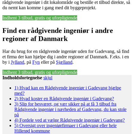
rådgivende ingeniør i dit lokalområde og bestille et tilbud direkte, så
du nemt kan komme i gang med dit byggeprojekt.
Indhent 3 tilbud, gratis og uforpligtende
Find en rådgivende ingeniør i andre
regioner af Danmark
Har du brug for en rådgivende ingeniør uden for Gadevang, så find
et firma der kan hjælpe dig i andre regioner af Danmark. F.eks. i en
by i
Jylland
, på
Fyn
eller på
Sjælland
.
Indhent 3 tilbud, gratis og uforpligtende
Indholdsfortegnelse
skjul
1)
Hvad kan en Rådgivende ingeniør i Gadevang hjælpe
med?
2)
Hvad koster en Rådgivende ingeniør i Gadevang?
3)
Slip for besværet, og vær sikker på at få 3 tilbud fra
Rådgivende ingeniør i nærheden af Gadevang, du kan stole
på
4)
Fordele ved at vælge Rådgivende ingeniør i Gadevang?
5)
Oversigt over ingeniørfirmaer i Gadevang eller hele
Hillerød kommune