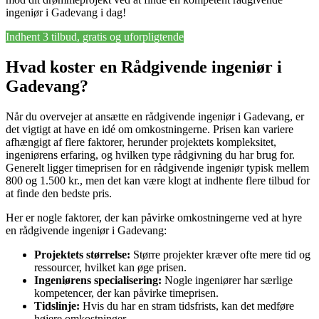
ingeniør i Gadevang i dag!
Indhent 3 tilbud, gratis og uforpligtende
Hvad koster en Rådgivende ingeniør i
Gadevang?
Når du overvejer at ansætte en rådgivende ingeniør i Gadevang, er
det vigtigt at have en idé om omkostningerne. Prisen kan variere
afhængigt af flere faktorer, herunder projektets kompleksitet,
ingeniørens erfaring, og hvilken type rådgivning du har brug for.
Generelt ligger timeprisen for en rådgivende ingeniør typisk mellem
800 og 1.500 kr., men det kan være klogt at indhente flere tilbud for
at finde den bedste pris.
Her er nogle faktorer, der kan påvirke omkostningerne ved at hyre
en rådgivende ingeniør i Gadevang:
Projektets størrelse:
Større projekter kræver ofte mere tid og
ressourcer, hvilket kan øge prisen.
Ingeniørens specialisering:
Nogle ingeniører har særlige
kompetencer, der kan påvirke timeprisen.
Tidslinje:
Hvis du har en stram tidsfrists, kan det medføre
højere omkostninger.