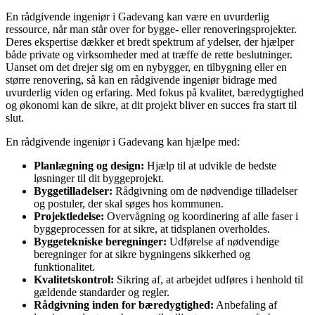
En rådgivende ingeniør i Gadevang kan være en uvurderlig
ressource, når man står over for bygge- eller renoveringsprojekter.
Deres ekspertise dækker et bredt spektrum af ydelser, der hjælper
både private og virksomheder med at træffe de rette beslutninger.
Uanset om det drejer sig om en nybygger, en tilbygning eller en
større renovering, så kan en rådgivende ingeniør bidrage med
uvurderlig viden og erfaring. Med fokus på kvalitet, bæredygtighed
og økonomi kan de sikre, at dit projekt bliver en succes fra start til
slut.
En rådgivende ingeniør i Gadevang kan hjælpe med:
Planlægning og design:
Hjælp til at udvikle de bedste
løsninger til dit byggeprojekt.
Byggetilladelser:
Rådgivning om de nødvendige tilladelser
og postuler, der skal søges hos kommunen.
Projektledelse:
Overvågning og koordinering af alle faser i
byggeprocessen for at sikre, at tidsplanen overholdes.
Byggetekniske beregninger:
Udførelse af nødvendige
beregninger for at sikre bygningens sikkerhed og
funktionalitet.
Kvalitetskontrol:
Sikring af, at arbejdet udføres i henhold til
gældende standarder og regler.
Rådgivning inden for bæredygtighed:
Anbefaling af