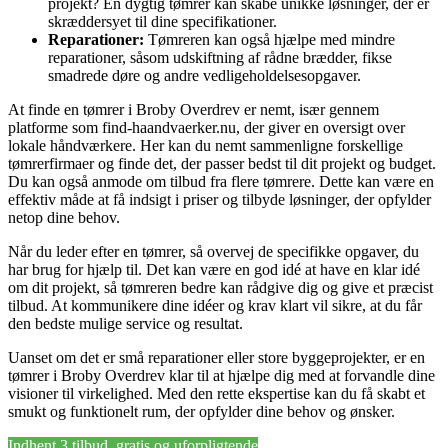
projekt? En dygtig tømrer kan skabe unikke løsninger, der er
skræddersyet til dine specifikationer.
Reparationer:
Tømreren kan også hjælpe med mindre
reparationer, såsom udskiftning af rådne brædder, fikse
smadrede døre og andre vedligeholdelsesopgaver.
At finde en tømrer i Broby Overdrev er nemt, især gennem
platforme som find-haandvaerker.nu, der giver en oversigt over
lokale håndværkere. Her kan du nemt sammenligne forskellige
tømrerfirmaer og finde det, der passer bedst til dit projekt og budget.
Du kan også anmode om tilbud fra flere tømrere. Dette kan være en
effektiv måde at få indsigt i priser og tilbyde løsninger, der opfylder
netop dine behov.
Når du leder efter en tømrer, så overvej de specifikke opgaver, du
har brug for hjælp til. Det kan være en god idé at have en klar idé
om dit projekt, så tømreren bedre kan rådgive dig og give et præcist
tilbud. At kommunikere dine idéer og krav klart vil sikre, at du får
den bedste mulige service og resultat.
Uanset om det er små reparationer eller store byggeprojekter, er en
tømrer i Broby Overdrev klar til at hjælpe dig med at forvandle dine
visioner til virkelighed. Med den rette ekspertise kan du få skabt et
smukt og funktionelt rum, der opfylder dine behov og ønsker.
Indhent 3 tilbud, gratis og uforpligtende