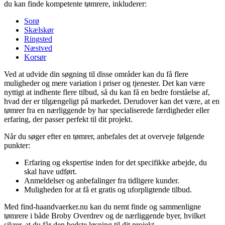
du kan finde kompetente tømrere, inkluderer:
Sorø
Skælskør
Ringsted
Næstved
Korsør
Ved at udvide din søgning til disse områder kan du få flere
muligheder og mere variation i priser og tjenester. Det kan være
nyttigt at indhente flere tilbud, så du kan få en bedre forståelse af,
hvad der er tilgængeligt på markedet. Derudover kan det være, at en
tømrer fra en nærliggende by har specialiserede færdigheder eller
erfaring, der passer perfekt til dit projekt.
Når du søger efter en tømrer, anbefales det at overveje følgende
punkter:
Erfaring og ekspertise inden for det specifikke arbejde, du
skal have udført.
Anmeldelser og anbefalinger fra tidligere kunder.
Muligheden for at få et gratis og uforpligtende tilbud.
Med find-haandvaerker.nu kan du nemt finde og sammenligne
tømrere i både Broby Overdrev og de nærliggende byer, hvilket
sikrer, at du får den bedste løsning til dit projekt.