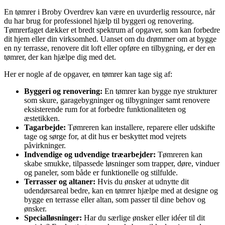
En tømrer i Broby Overdrev kan være en uvurderlig ressource, når
du har brug for professionel hjælp til byggeri og renovering.
Tømrerfaget dækker et bredt spektrum af opgaver, som kan forbedre
dit hjem eller din virksomhed. Uanset om du drømmer om at bygge
en ny terrasse, renovere dit loft eller opføre en tilbygning, er der en
tømrer, der kan hjælpe dig med det.
Her er nogle af de opgaver, en tømrer kan tage sig af:
Byggeri og renovering:
En tømrer kan bygge nye strukturer
som skure, garagebygninger og tilbygninger samt renovere
eksisterende rum for at forbedre funktionaliteten og
æstetikken.
Tagarbejde:
Tømreren kan installere, reparere eller udskifte
tage og sørge for, at dit hus er beskyttet mod vejrets
påvirkninger.
Indvendige og udvendige træarbejder:
Tømreren kan
skabe smukke, tilpassede løsninger som trapper, døre, vinduer
og paneler, som både er funktionelle og stilfulde.
Terrasser og altaner:
Hvis du ønsker at udnytte dit
udendørsareal bedre, kan en tømrer hjælpe med at designe og
bygge en terrasse eller altan, som passer til dine behov og
ønsker.
Specialløsninger:
Har du særlige ønsker eller idéer til dit