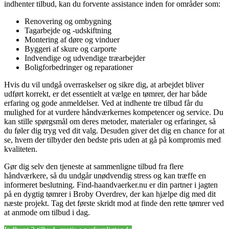
indhenter tilbud, kan du forvente assistance inden for områder som:
Renovering og ombygning
Tagarbejde og -udskiftning
Montering af døre og vinduer
Byggeri af skure og carporte
Indvendige og udvendige træarbejder
Boligforbedringer og reparationer
Hvis du vil undgå overraskelser og sikre dig, at arbejdet bliver
udført korrekt, er det essentielt at vælge en tømrer, der har både
erfaring og gode anmeldelser. Ved at indhente tre tilbud får du
mulighed for at vurdere håndværkernes kompetencer og service. Du
kan stille spørgsmål om deres metoder, materialer og erfaringer, så
du føler dig tryg ved dit valg. Desuden giver det dig en chance for at
se, hvem der tilbyder den bedste pris uden at gå på kompromis med
kvaliteten.
Gør dig selv den tjeneste at sammenligne tilbud fra flere
håndværkere, så du undgår unødvendig stress og kan træffe en
informeret beslutning. Find-haandvaerker.nu er din partner i jagten
på en dygtig tømrer i Broby Overdrev, der kan hjælpe dig med dit
næste projekt. Tag det første skridt mod at finde den rette tømrer ved
at anmode om tilbud i dag.