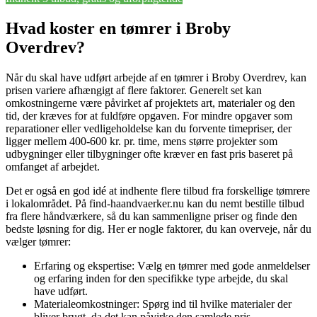
Hvad koster en tømrer i Broby
Overdrev?
Når du skal have udført arbejde af en tømrer i Broby Overdrev, kan
prisen variere afhængigt af flere faktorer. Generelt set kan
omkostningerne være påvirket af projektets art, materialer og den
tid, der kræves for at fuldføre opgaven. For mindre opgaver som
reparationer eller vedligeholdelse kan du forvente timepriser, der
ligger mellem 400-600 kr. pr. time, mens større projekter som
udbygninger eller tilbygninger ofte kræver en fast pris baseret på
omfanget af arbejdet.
Det er også en god idé at indhente flere tilbud fra forskellige tømrere
i lokalområdet. På find-haandvaerker.nu kan du nemt bestille tilbud
fra flere håndværkere, så du kan sammenligne priser og finde den
bedste løsning for dig. Her er nogle faktorer, du kan overveje, når du
vælger tømrer:
Erfaring og ekspertise: Vælg en tømrer med gode anmeldelser
og erfaring inden for den specifikke type arbejde, du skal
have udført.
Materialeomkostninger: Spørg ind til hvilke materialer der
bliver brugt, da det kan påvirke den samlede pris.