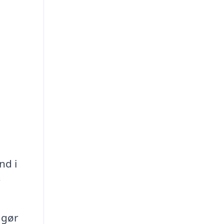
nd i
r
 gør