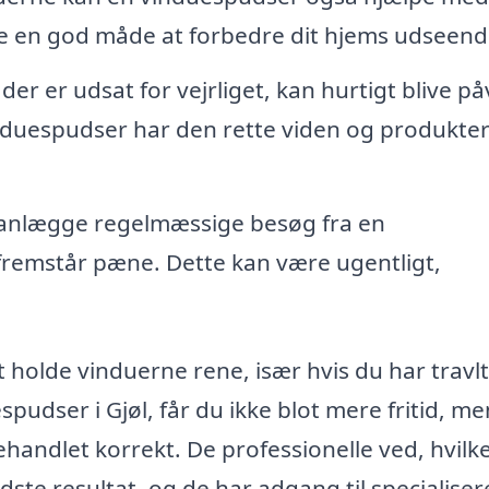
re en god måde at forbedre dit hjems udseend
der er udsat for vejrliget, kan hurtigt blive på
nduespudser har den rette viden og produkter t
anlægge regelmæssige besøg fra en
 fremstår pæne. Dette kan være ugentligt,
holde vinduerne rene, især hvis du har travl
pudser i Gjøl, får du ikke blot mere fritid, me
behandlet korrekt. De professionelle ved, hvilk
dste resultat, og de har adgang til specialiser