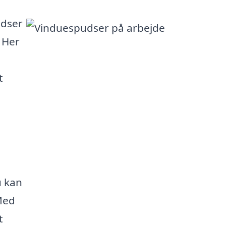
udser
. Her
t
u kan
 Med
t