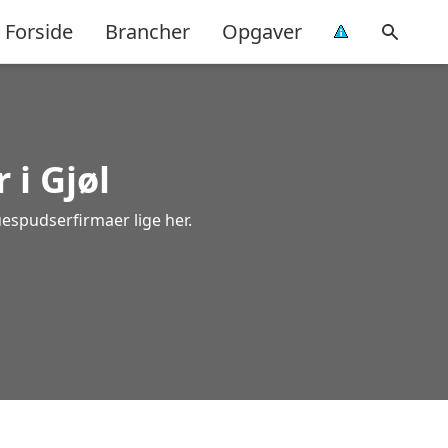
Forside
Brancher
Opgaver
 i Gjøl
uespudserfirmaer lige her.