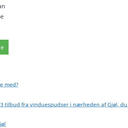
an
re
de
pe med?
å 3 tilbud fra vinduespudser i nærheden af Gjøl, du
jøl