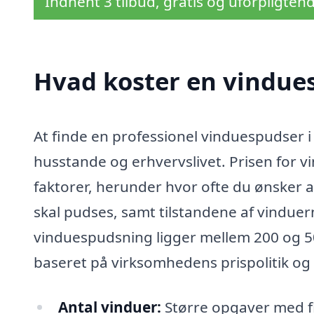
Indhent 3 tilbud, gratis og uforpligten
Hvad koster en vindues
At finde en professionel vinduespudser i
husstande og erhvervslivet. Prisen for v
faktorer, herunder hvor ofte du ønsker a
skal pudses, samt tilstandene af vinduer
vinduespudsning ligger mellem 200 og 5
baseret på virksomhedens prispolitik og k
Antal vinduer:
Større opgaver med fl