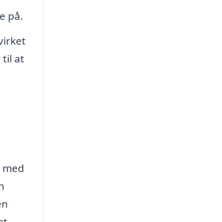
e på.
virket
il at
t med
n
en
et