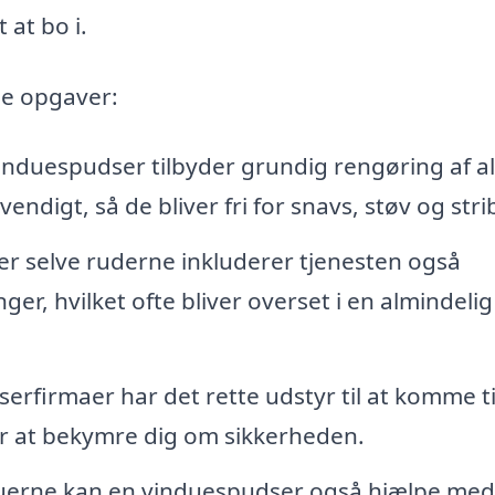
 at bo i.
de opgaver:
induespudser tilbyder grundig rengøring af al
ndigt, så de bliver fri for snavs, støv og stri
r selve ruderne inkluderer tjenesten også
r, hvilket ofte bliver overset i en almindelig
firmaer har det rette udstyr til at komme ti
for at bekymre dig om sikkerheden.
erne kan en vinduespudser også hjælpe med