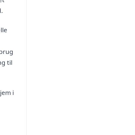
.
lle
 brug
g til
jem i