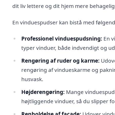
dit liv lettere og dit hjem mere behageligt
En vinduespudser kan bistå med følgen
Professionel vinduespudsning:
En v
typer vinduer, både indvendigt og udve
Rengøring af ruder og karme:
Udove
rengøring af vindueskarme og pakninge
husvask.
Højderengøring:
Mange vinduespudser
højtliggende vinduer, så du slipper 
Renholdelse af facade:
Udover vindu