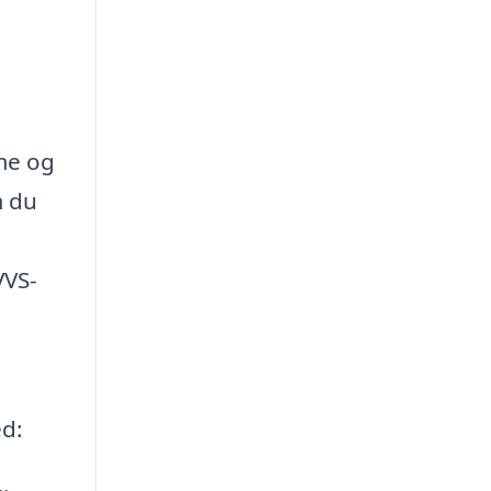
rme og
m du
VVS-
ed: