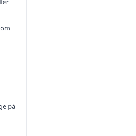
ler
 som
,
ge på