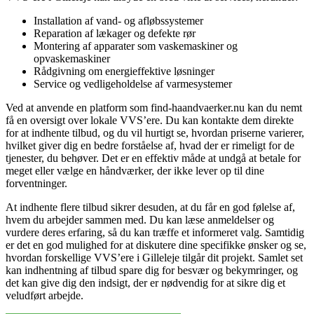
Installation af vand- og afløbssystemer
Reparation af lækager og defekte rør
Montering af apparater som vaskemaskiner og
opvaskemaskiner
Rådgivning om energieffektive løsninger
Service og vedligeholdelse af varmesystemer
Ved at anvende en platform som find-haandvaerker.nu kan du nemt
få en oversigt over lokale VVS’ere. Du kan kontakte dem direkte
for at indhente tilbud, og du vil hurtigt se, hvordan priserne varierer,
hvilket giver dig en bedre forståelse af, hvad der er rimeligt for de
tjenester, du behøver. Det er en effektiv måde at undgå at betale for
meget eller vælge en håndværker, der ikke lever op til dine
forventninger.
At indhente flere tilbud sikrer desuden, at du får en god følelse af,
hvem du arbejder sammen med. Du kan læse anmeldelser og
vurdere deres erfaring, så du kan træffe et informeret valg. Samtidig
er det en god mulighed for at diskutere dine specifikke ønsker og se,
hvordan forskellige VVS’ere i Gilleleje tilgår dit projekt. Samlet set
kan indhentning af tilbud spare dig for besvær og bekymringer, og
det kan give dig den indsigt, der er nødvendig for at sikre dig et
veludført arbejde.