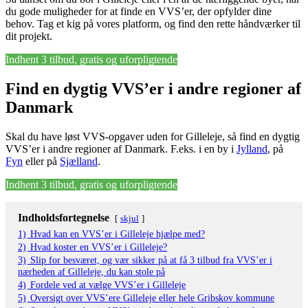
du gode muligheder for at finde en VVS’er, der opfylder dine
behov. Tag et kig på vores platform, og find den rette håndværker til
dit projekt.
Indhent 3 tilbud, gratis og uforpligtende
Find en dygtig VVS’er i andre regioner af
Danmark
Skal du have løst VVS-opgaver uden for Gilleleje, så find en dygtig
VVS’er i andre regioner af Danmark. F.eks. i en by i
Jylland
, på
Fyn
eller på
Sjælland
.
Indhent 3 tilbud, gratis og uforpligtende
Indholdsfortegnelse
skjul
1)
Hvad kan en VVS’er i Gilleleje hjælpe med?
2)
Hvad koster en VVS’er i Gilleleje?
3)
Slip for besværet, og vær sikker på at få 3 tilbud fra VVS’er i
nærheden af Gilleleje, du kan stole på
4)
Fordele ved at vælge VVS’er i Gilleleje
5)
Oversigt over VVS’ere Gilleleje eller hele Gribskov kommune