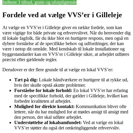
Indhent 3 tilbud, gratis og uforpligtende
Fordele ved at vælge VVS’er i Gilleleje
At vælge en VVS’er i Gilleleje giver en række fordele, som kan
være vigtige for både private og erhvervslivet. Når du henvender dig
til lokale fagfolk, får du ikke blot en hurtigere respons, men også en
dybere forståelse af de specifikke behov og udfordringer, der kan
være i netop dit område. Med kendskab til lokale installationer og
byggestandarder kan en VVS’er i Gilleleje sikre, at arbejdet udføres
præcist efter gældende regler.
Derudover er der flere grunde til at vælge en lokal VVS’er:
Tæt på dig:
Lokale håndværkere er hurtigere til at rykke ud,
hvis der skulle opstå akutte problemer.
Forståelse for lokale forhold:
En lokal VVS’er har erfaring
med de specifikke forhold, der gælder i Gilleleje, hvilket kan
forbedre kvaliteten af arbejdet.
Mulighed for direkte kontakt:
Kommunikation bliver ofte
lettere, når du har mulighed for at mødes ansigt til ansigt med
den person, der skal udføre arbejdet.
Understøttelse af lokalsamfundet:
Ved at vælge en lokal
VVS’er støtter du også det omkringliggende erhvervsliv.