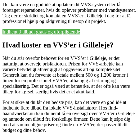
Det kan være en god idé at opdatere dit VVS-system eller få
foretaget reparationer, hvis du oplever problemer med vandsystemet.
Tag derfor skridtet og kontakt en VVS’er i Gilleleje i dag for at få
professionel hjælp og rådgivning til netop dit projekt.
Indhent 3 tilbud, gratis og uforpligtende
Hvad koster en VVS’er i Gilleleje?
Når du står overfor behovet for en VVS’er i Gilleleje, er det
naturligt at overveje prisfaktoren. Prisen for VVS-arbejde kan
variere betydeligt afhængigt af opgavens art og kompleksitet.
Generelt kan du forvente at betale mellem 500 og 1.200 kroner i
timen for en professionel VVS’er, afhængig af erfaring og
specialisering. Det er også værd at bemærke, at der ofte kan være
tillæg for kørsel, særligt hvis det er et akut kald.
For at sikre at du får den bedste pris, kan det være en god idé at
indhente flere tilbud fra lokale VVS-installatører. Hos find-
haandvaerker.nu kan du nemt få en oversigt over VVS’er i Gilleleje
og anmode om tilbud fra forskellige firmaer. Dette kan hjælpe dig
med at sammenligne priser og finde en VVS’er, der passer til dit
budget og dine behov.