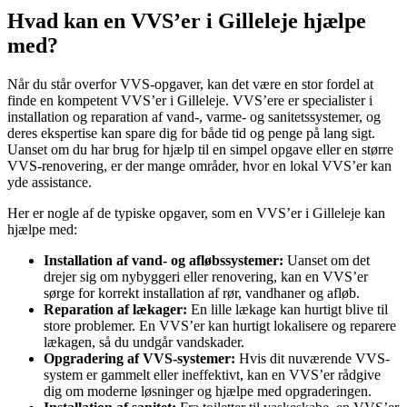
Hvad kan en VVS’er i Gilleleje hjælpe
med?
Når du står overfor VVS-opgaver, kan det være en stor fordel at
finde en kompetent VVS’er i Gilleleje. VVS’ere er specialister i
installation og reparation af vand-, varme- og sanitetssystemer, og
deres ekspertise kan spare dig for både tid og penge på lang sigt.
Uanset om du har brug for hjælp til en simpel opgave eller en større
VVS-renovering, er der mange områder, hvor en lokal VVS’er kan
yde assistance.
Her er nogle af de typiske opgaver, som en VVS’er i Gilleleje kan
hjælpe med:
Installation af vand- og afløbssystemer:
Uanset om det
drejer sig om nybyggeri eller renovering, kan en VVS’er
sørge for korrekt installation af rør, vandhaner og afløb.
Reparation af lækager:
En lille lækage kan hurtigt blive til
store problemer. En VVS’er kan hurtigt lokalisere og reparere
lækagen, så du undgår vandskader.
Opgradering af VVS-systemer:
Hvis dit nuværende VVS-
system er gammelt eller ineffektivt, kan en VVS’er rådgive
dig om moderne løsninger og hjælpe med opgraderingen.