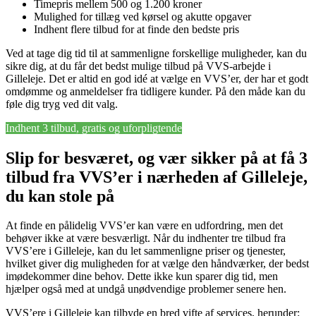
Timepris mellem 500 og 1.200 kroner
Mulighed for tillæg ved kørsel og akutte opgaver
Indhent flere tilbud for at finde den bedste pris
Ved at tage dig tid til at sammenligne forskellige muligheder, kan du
sikre dig, at du får det bedst mulige tilbud på VVS-arbejde i
Gilleleje. Det er altid en god idé at vælge en VVS’er, der har et godt
omdømme og anmeldelser fra tidligere kunder. På den måde kan du
føle dig tryg ved dit valg.
Indhent 3 tilbud, gratis og uforpligtende
Slip for besværet, og vær sikker på at få 3
tilbud fra VVS’er i nærheden af Gilleleje,
du kan stole på
At finde en pålidelig VVS’er kan være en udfordring, men det
behøver ikke at være besværligt. Når du indhenter tre tilbud fra
VVS’ere i Gilleleje, kan du let sammenligne priser og tjenester,
hvilket giver dig muligheden for at vælge den håndværker, der bedst
imødekommer dine behov. Dette ikke kun sparer dig tid, men
hjælper også med at undgå unødvendige problemer senere hen.
VVS’ere i Gilleleje kan tilbyde en bred vifte af services, herunder: