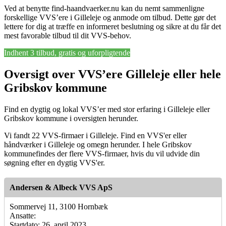
Ved at benytte find-haandvaerker.nu kan du nemt sammenligne
forskellige VVS’ere i Gilleleje og anmode om tilbud. Dette gør det
lettere for dig at træffe en informeret beslutning og sikre at du får det
mest favorable tilbud til dit VVS-behov.
Indhent 3 tilbud, gratis og uforpligtende
Oversigt over VVS’ere Gilleleje eller hele
Gribskov kommune
Find en dygtig og lokal VVS’er med stor erfaring i Gilleleje eller
Gribskov kommune i oversigten herunder.
Vi fandt 22 VVS-firmaer i Gilleleje. Find en VVS'er eller
håndværker i Gilleleje og omegn herunder. I hele Gribskov
kommunefindes der flere VVS-firmaer, hvis du vil udvide din
søgning efter en dygtig VVS'er.
Andersen & Albeck VVS ApS
Sommervej 11, 3100 Hornbæk
Ansatte:
Startdato: 26. april 2023,