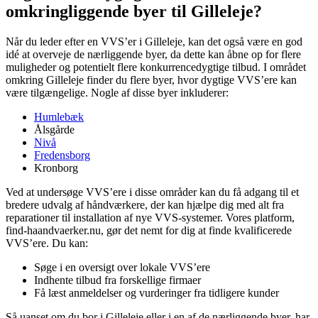
omkringliggende byer til Gilleleje?
Når du leder efter en VVS’er i Gilleleje, kan det også være en god
idé at overveje de nærliggende byer, da dette kan åbne op for flere
muligheder og potentielt flere konkurrencedygtige tilbud. I området
omkring Gilleleje finder du flere byer, hvor dygtige VVS’ere kan
være tilgængelige. Nogle af disse byer inkluderer:
Humlebæk
Ålsgårde
Nivå
Fredensborg
Kronborg
Ved at undersøge VVS’ere i disse områder kan du få adgang til et
bredere udvalg af håndværkere, der kan hjælpe dig med alt fra
reparationer til installation af nye VVS-systemer. Vores platform,
find-haandvaerker.nu, gør det nemt for dig at finde kvalificerede
VVS’ere. Du kan:
Søge i en oversigt over lokale VVS’ere
Indhente tilbud fra forskellige firmaer
Få læst anmeldelser og vurderinger fra tidligere kunder
Så uanset om du bor i Gilleleje eller i en af de nærliggende byer, har