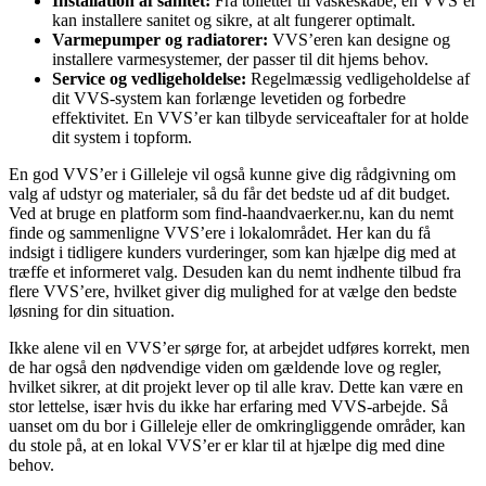
Installation af sanitet:
Fra toiletter til vaskeskabe, en VVS’er
kan installere sanitet og sikre, at alt fungerer optimalt.
Varmepumper og radiatorer:
VVS’eren kan designe og
installere varmesystemer, der passer til dit hjems behov.
Service og vedligeholdelse:
Regelmæssig vedligeholdelse af
dit VVS-system kan forlænge levetiden og forbedre
effektivitet. En VVS’er kan tilbyde serviceaftaler for at holde
dit system i topform.
En god VVS’er i Gilleleje vil også kunne give dig rådgivning om
valg af udstyr og materialer, så du får det bedste ud af dit budget.
Ved at bruge en platform som find-haandvaerker.nu, kan du nemt
finde og sammenligne VVS’ere i lokalområdet. Her kan du få
indsigt i tidligere kunders vurderinger, som kan hjælpe dig med at
træffe et informeret valg. Desuden kan du nemt indhente tilbud fra
flere VVS’ere, hvilket giver dig mulighed for at vælge den bedste
løsning for din situation.
Ikke alene vil en VVS’er sørge for, at arbejdet udføres korrekt, men
de har også den nødvendige viden om gældende love og regler,
hvilket sikrer, at dit projekt lever op til alle krav. Dette kan være en
stor lettelse, især hvis du ikke har erfaring med VVS-arbejde. Så
uanset om du bor i Gilleleje eller de omkringliggende områder, kan
du stole på, at en lokal VVS’er er klar til at hjælpe dig med dine
behov.