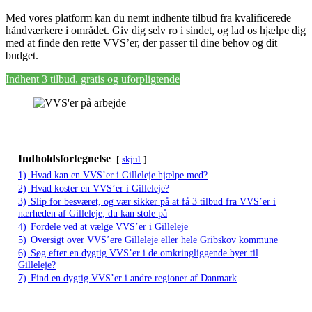
Med vores platform kan du nemt indhente tilbud fra kvalificerede
håndværkere i området. Giv dig selv ro i sindet, og lad os hjælpe dig
med at finde den rette VVS’er, der passer til dine behov og dit
budget.
Indhent 3 tilbud, gratis og uforpligtende
Indholdsfortegnelse
skjul
1)
Hvad kan en VVS’er i Gilleleje hjælpe med?
2)
Hvad koster en VVS’er i Gilleleje?
3)
Slip for besværet, og vær sikker på at få 3 tilbud fra VVS’er i
nærheden af Gilleleje, du kan stole på
4)
Fordele ved at vælge VVS’er i Gilleleje
5)
Oversigt over VVS’ere Gilleleje eller hele Gribskov kommune
6)
Søg efter en dygtig VVS’er i de omkringliggende byer til
Gilleleje?
7)
Find en dygtig VVS’er i andre regioner af Danmark