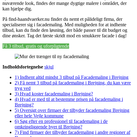
nuværende look, findes der mange dygtige malere i området, der
kan hjælpe dig.
På find-haandvaerker.nu finder du nemt et pålideligt firma, der
specialiserer sig i facademaling. Med muligheden for at indhente
tilbud, kan du finde den løsning, der både passer til dit budget og
dine ønsker. Tag det første skridt mod en smukkere facade i dag!
Få 3 tilbud, gratis og uforpligtende
Indholdsfortegnelse
skjul
1)
Indhent altid mindst 3 tilbud på Facademaling i Brejning
2)
Få nemt 3 tilbud på facademaling i Brejning, du kan være
tryg ved
3)
Hvad koster facademaling i Brejning?
4)
Hvad er med til at bestemme prisen på facademaling i
Brejning?
5)
Oversigt over firmaer der tilbyder facademaling Brejning
eller hele Vejle kommune
6)
Søg efter en professionel til facademaling i de
omkringliggende byer til Brejning?
7)
Find firmaer der tilbyder facademaling i andre regioner af