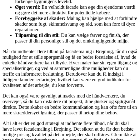
forlænge bygningens levetid.
Øget værdi:
En velholdt facade kan øge din ejendoms værdi
og gøre det mere attraktivt for potentielle købere.
Forebyggelse af skader:
Maling kan hjælpe med at forhindre
skader som fugt, skimmelsvamp og råd, som kan føre til dyre
reparationer.
Tilpasning til din stil:
Du kan vælge farver og finish, der
passer til din personlige stil og det omkringliggende miljø.
Når du indhenter flere tilbud på facademaling i Brejning, får du også
mulighed for at stille spørgsmål og få en bedre forståelse af, hvad de
enkelte håndværkere kan tilbyde. Hver maler har sin egen tilgang og
specialiseringer, og ved at sammenligne dine muligheder kan du
træffe en informeret beslutning. Derudover kan du få indsigt i
tidligere kunders erfaringer, hvilket kan være en god indikator for
kvaliteten af det arbejde, du kan forvente.
Det kan også være gavnligt at mødes med de håndværkere, du
overvejer, så du kan diskutere dit projekt, dine ønsker og spørgsmål
direkte. Dette skaber en bedre kommunikation og kan ofte føre til en
mere skræddersyet løsning, der passer til netop dine behov.
Alt i alt er det en god strategi at indhente flere tilbud, når du skal
have lavet facademaling i Brejning. Det sikrer, at du får den bedste
mulige pris og kvalitet på det arbejde, der skal udføres. Glem ikke at