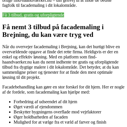
bruge find-haandvaerker.nu – din genvej til at finde de bedste
fagfolk til facademaling i dit lokalområde.
Få 3 tilbud, gratis og uforpligtende
Få nemt 3 tilbud på facademaling i
Brejning, du kan være tryg ved
Når du overvejer facademaling i Brejning, kan det hurtigt blive en
overvældende opgave at finde det rette firma. Heldigvis er der en
enkel og effektiv løsning. Med en platform som find-
haandvaerker.nu kan du nemt indhente tre gratis og uforpligtende
tilbud fra dygtige malere i dit lokalområde. Det betyder, at du kan
sammenligne priser og tjenester for at finde den mest optimale
løsning til dit projekt.
Facadebehandling kan gøre en stor forskel for dit hjem. Her er nogle
af de fordele, som facademaling kan hjælpe med:
Forbedring af udseendet af dit hjem
Øget værdi af ejendommen
Beskytter bygningens overflade mod vejrfaktorer
Øger holdbarheden af facaden
Mulighed for at vælge fra et væld af farver og finish