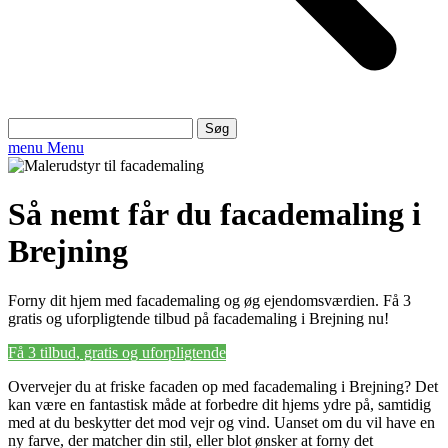
Søg
efter:
menu
Menu
Så nemt får du facademaling i
Brejning
Forny dit hjem med facademaling og øg ejendomsværdien. Få 3
gratis og uforpligtende tilbud på facademaling i Brejning nu!
Få 3 tilbud, gratis og uforpligtende
Overvejer du at friske facaden op med facademaling i Brejning? Det
kan være en fantastisk måde at forbedre dit hjems ydre på, samtidig
med at du beskytter det mod vejr og vind. Uanset om du vil have en
ny farve, der matcher din stil, eller blot ønsker at forny det