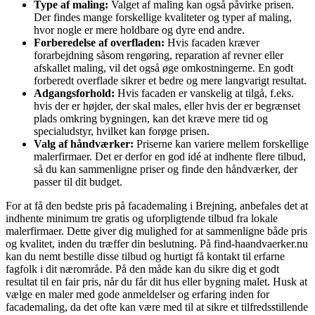
Type af maling:
Valget af maling kan også påvirke prisen.
Der findes mange forskellige kvaliteter og typer af maling,
hvor nogle er mere holdbare og dyre end andre.
Forberedelse af overfladen:
Hvis facaden kræver
forarbejdning såsom rengøring, reparation af revner eller
afskallet maling, vil det også øge omkostningerne. En godt
forberedt overflade sikrer et bedre og mere langvarigt resultat.
Adgangsforhold:
Hvis facaden er vanskelig at tilgå, f.eks.
hvis der er højder, der skal males, eller hvis der er begrænset
plads omkring bygningen, kan det kræve mere tid og
specialudstyr, hvilket kan forøge prisen.
Valg af håndværker:
Priserne kan variere mellem forskellige
malerfirmaer. Det er derfor en god idé at indhente flere tilbud,
så du kan sammenligne priser og finde den håndværker, der
passer til dit budget.
For at få den bedste pris på facademaling i Brejning, anbefales det at
indhente minimum tre gratis og uforpligtende tilbud fra lokale
malerfirmaer. Dette giver dig mulighed for at sammenligne både pris
og kvalitet, inden du træffer din beslutning. På find-haandvaerker.nu
kan du nemt bestille disse tilbud og hurtigt få kontakt til erfarne
fagfolk i dit nærområde. På den måde kan du sikre dig et godt
resultat til en fair pris, når du får dit hus eller bygning malet. Husk at
vælge en maler med gode anmeldelser og erfaring inden for
facademaling, da det ofte kan være med til at sikre et tilfredsstillende