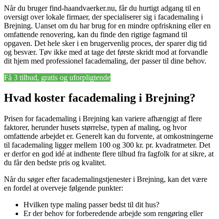
Når du bruger find-haandvaerker.nu, får du hurtigt adgang til en
oversigt over lokale firmaer, der specialiserer sig i facademaling i
Brejning. Uanset om du har brug for en mindre opfriskning eller en
omfattende renovering, kan du finde den rigtige fagmand til
opgaven. Det hele sker i en brugervenlig proces, der sparer dig tid
og besvær. Tøv ikke med at tage det første skridt mod at forvandle
dit hjem med professionel facademaling, der passer til dine behov.
Få 3 tilbud, gratis og uforpligtende
Hvad koster facademaling i Brejning?
Prisen for facademaling i Brejning kan variere afhængigt af flere
faktorer, herunder husets størrelse, typen af maling, og hvor
omfattende arbejdet er. Generelt kan du forvente, at omkostningerne
til facademaling ligger mellem 100 og 300 kr. pr. kvadratmeter. Det
er derfor en god idé at indhente flere tilbud fra fagfolk for at sikre, at
du får den bedste pris og kvalitet.
Når du søger efter facademalingstjenester i Brejning, kan det være
en fordel at overveje følgende punkter:
Hvilken type maling passer bedst til dit hus?
Er der behov for forberedende arbejde som rengøring eller