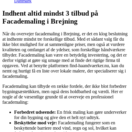
Danmark
Indhent altid mindst 3 tilbud på
Facademaling i Brejning
Når du overvejer facademaling i Brejning, er det en klog beslutning
at indhente mindst tre forskellige tilbud. Med et sådant valg får du
ikke blot mulighed for at sammenligne priser, men også at vurdere
kvaliteten og omfanget af de ydelser, som forskellige håndværkere
tilbyder. Facademaling kan være en betydelig investering, og det er
derfor vigtigt at gøre sig umage med at finde det rigtige firma til
opgaven. Ved at benytte platformen find-haandvaerker.nu, kan du
nemt og hurtigt få en liste over lokale malere, der specialiserer sig i
facademaling.
Facademaling kan tilbyde en række fordele, der ikke blot forbedrer
bygningsæstetikken, men også dens holdbarhed og værdi. Her er
nogle af de væsentlige grunde til at overveje en professionel
facademaling:
Forbedret udseende:
En frisk maling kan gøre underverker
for din bygning og give den et helt nyt udtryk.
Beskyttelse mod vejr:
Facademaling fungerer som en
beskyttende barriere mod vind, regn og sol, hvilket kan