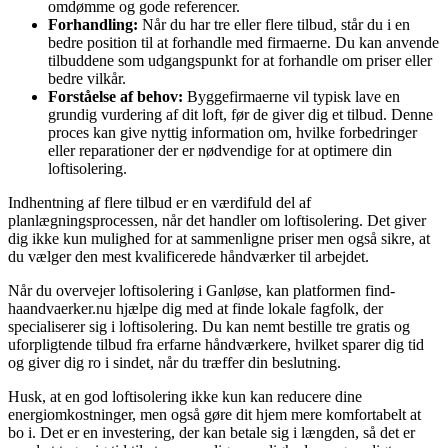
omdømme og gode referencer.
Forhandling:
Når du har tre eller flere tilbud, står du i en
bedre position til at forhandle med firmaerne. Du kan anvende
tilbuddene som udgangspunkt for at forhandle om priser eller
bedre vilkår.
Forståelse af behov:
Byggefirmaerne vil typisk lave en
grundig vurdering af dit loft, før de giver dig et tilbud. Denne
proces kan give nyttig information om, hvilke forbedringer
eller reparationer der er nødvendige for at optimere din
loftisolering.
Indhentning af flere tilbud er en værdifuld del af
planlægningsprocessen, når det handler om loftisolering. Det giver
dig ikke kun mulighed for at sammenligne priser men også sikre, at
du vælger den mest kvalificerede håndværker til arbejdet.
Når du overvejer loftisolering i Ganløse, kan platformen find-
haandvaerker.nu hjælpe dig med at finde lokale fagfolk, der
specialiserer sig i loftisolering. Du kan nemt bestille tre gratis og
uforpligtende tilbud fra erfarne håndværkere, hvilket sparer dig tid
og giver dig ro i sindet, når du træffer din beslutning.
Husk, at en god loftisolering ikke kun kan reducere dine
energiomkostninger, men også gøre dit hjem mere komfortabelt at
bo i. Det er en investering, der kan betale sig i længden, så det er