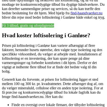
med dine oplysninger og beskriver din loftisolering, og så vil du
modtage tre konkurrencedygtige tilbud fra dygtige håndværkere. Du
kan derefter sammenligne priser og services, så du kan træffe den
bedste beslutning for dit hjem. Med hjælp fra
find-haandvaerker.nu
bliver din rejse mod bedre loftisolering i Ganløse både enkel og tryg.
Få 3 tilbud, gratis og uforpligtende
Hvad koster loftisolering i Ganløse?
Prisen på loftisolering i Ganløse kan variere afhængigt af flere
faktorer, herunder husets størrelse, den valgte type isolering og den
specifikke virksomhed, du vælger at arbejde med. Installationen af
loftisolering er en investering, der kan spare penge på dine
varmeregninger og forbedre komforten i dit hjem. Derfor er det
vigtigt at indhente flere tilbud for at finde det bedste valg til din
bolig.
Generelt kan du forvente, at prisen for loftisolering ligger et sted
mellem 100 og 300 kr. pr. kvadratmeter. Dette afhænger dog af, om
du vælger mineraluld, cellulose eller en anden type isolering. For at
få præcise og konkurrencedygtige tilbud fra lokale fagfolk kan du
bruge find-haandvaerker.nu. Her kan du:
Finde en oversigt over lokale firmaer, der tilbyder loftisolering