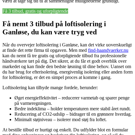
værd at tage sig tid til at sammenligne mulighederne grundigt.
Få 3 tilbud, gratis og uforpligtende
Få nemt 3 tilbud på loftisolering i
Ganløse, du kan være tryg ved
Når du overvejer loftisolering i Ganløse, kan det virke uoverskueligt
at finde det rette firma til opgaven. Men med
find-haandvaerker.nu
kan du nemt få tre gratis og uforpligtende tilbud fra professionelle
håndværkere tæt på dig. Det sikrer, at du får et godt overblik over
markedet og kan finde den bedste løsning til dine behov. Uanset om
du har brug for efterisolering, energivenlig isolering eller anden form
for loftisolering, er det en simpel proces at komme i gang.
Loftisolering kan tilbyde mange fordele, herunder:
Øget energieffektivitet – reducerer varmetab og sparer penge
på varmeregningen.
Bedre indeklima – holder temperaturen mere stabil året rundt.
Reducering af CO2-udslip – bidrager til en grønnere hverdag.
Minimalt støjniveau – isolerer mod støj fra loftet.
At bestille tilbud er hurtigt og enkelt. Du udfylder blot en formular