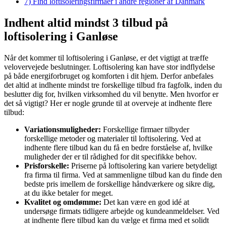
7)
Find loftisoleringsfirmaer i andre regioner af Danmark
Indhent altid mindst 3 tilbud på
loftisolering i Ganløse
Når det kommer til loftisolering i Ganløse, er det vigtigt at træffe
velovervejede beslutninger. Loftisolering kan have stor indflydelse
på både energiforbruget og komforten i dit hjem. Derfor anbefales
det altid at indhente mindst tre forskellige tilbud fra fagfolk, inden du
beslutter dig for, hvilken virksomhed du vil benytte. Men hvorfor er
det så vigtigt? Her er nogle grunde til at overveje at indhente flere
tilbud:
Variationsmuligheder:
Forskellige firmaer tilbyder
forskellige metoder og materialer til loftisolering. Ved at
indhente flere tilbud kan du få en bedre forståelse af, hvilke
muligheder der er til rådighed for dit specifikke behov.
Prisforskelle:
Priserne på loftisolering kan variere betydeligt
fra firma til firma. Ved at sammenligne tilbud kan du finde den
bedste pris imellem de forskellige håndværkere og sikre dig,
at du ikke betaler for meget.
Kvalitet og omdømme:
Det kan være en god idé at
undersøge firmats tidligere arbejde og kundeanmeldelser. Ved
at indhente flere tilbud kan du vælge et firma med et solidt