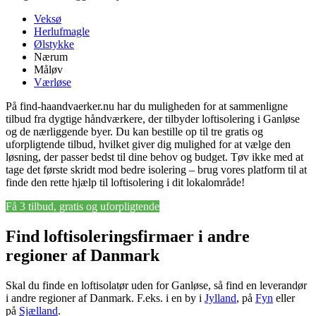
Veksø
Herlufmagle
Ølstykke
Nærum
Måløv
Værløse
På find-haandvaerker.nu har du muligheden for at sammenligne
tilbud fra dygtige håndværkere, der tilbyder loftisolering i Ganløse
og de nærliggende byer. Du kan bestille op til tre gratis og
uforpligtende tilbud, hvilket giver dig mulighed for at vælge den
løsning, der passer bedst til dine behov og budget. Tøv ikke med at
tage det første skridt mod bedre isolering – brug vores platform til at
finde den rette hjælp til loftisolering i dit lokalområde!
Få 3 tilbud, gratis og uforpligtende
Find loftisoleringsfirmaer i andre
regioner af Danmark
Skal du finde en loftisolatør uden for Ganløse, så find en leverandør
i andre regioner af Danmark. F.eks. i en by i
Jylland
, på
Fyn
eller
på
Sjælland
.