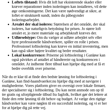
Loftets tilstand:
Hvis dit loft har eksisterende skader eller
kræver reparationer inden isoleringen kan installeres, vil dette
øge omkostningerne. Det kan være nødvendigt at sikre, at
loftet er strukturelt sundt, inden du påbegynder
isoleringsarbejdet.
Arealet der skal isoleres:
Størrelsen af det område, der skal
isoleres, har naturligvis betydning for prisen. Jo større loft
arealet er, jo mere materiale og arbejdskraft kræves der.
Udførselstype:
Om du vælger at udføre arbejdet selv eller
hyre professionelle håndværkere, spiller en rolle i prisen.
Professionel loftisolering kan kræve en initial investering, men
kan også sikre højere kvalitet og bedre resultater.
Lokal konkurrence:
Priserne på loftisolering i Ganløse kan
også påvirkes af antallet af håndtereirr og konkurrencen i
området. At indhente flere tilbud kan hjælpe dig med at få et
bedre overblik over priserne.
Når du er klar til at finde den bedste løsning for loftisolering i
Ganløse, kan find-haandvaerker.nu hjælpe dig med at navigere i
mulighederne. Vores platform giver en oversigt over lokale firmaer,
der specialiserer sig i loftisolering. Du kan nemt anmode om op til
tre gratis og uforpligtende tilbud fra fagfolk, hvilket gør det lettere at
finde den rette løsning til dit behov og budget. At vælge den rigtige
håndværker kan være nøglen til en succesfuld isolering, og vi er her
for at hjælpe dig på rette vej.