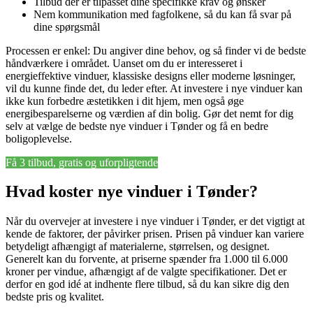
Tilbud der er tilpasset dine specifikke krav og ønsker
Nem kommunikation med fagfolkene, så du kan få svar på
dine spørgsmål
Processen er enkel: Du angiver dine behov, og så finder vi de bedste
håndværkere i området. Uanset om du er interesseret i
energieffektive vinduer, klassiske designs eller moderne løsninger,
vil du kunne finde det, du leder efter. At investere i nye vinduer kan
ikke kun forbedre æstetikken i dit hjem, men også øge
energibesparelserne og værdien af din bolig. Gør det nemt for dig
selv at vælge de bedste nye vinduer i Tønder og få en bedre
boligoplevelse.
Få 3 tilbud, gratis og uforpligtende
Hvad koster nye vinduer i Tønder?
Når du overvejer at investere i nye vinduer i Tønder, er det vigtigt at
kende de faktorer, der påvirker prisen. Prisen på vinduer kan variere
betydeligt afhængigt af materialerne, størrelsen, og designet.
Generelt kan du forvente, at priserne spænder fra 1.000 til 6.000
kroner per vindue, afhængigt af de valgte specifikationer. Det er
derfor en god idé at indhente flere tilbud, så du kan sikre dig den
bedste pris og kvalitet.