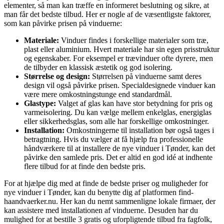
elementer, så man kan træffe en informeret beslutning og sikre, at
man får det bedste tilbud. Her er nogle af de væsentligste faktorer,
som kan påvirke prisen på vinduerne:
Materiale:
Vinduer findes i forskellige materialer som træ,
plast eller aluminium. Hvert materiale har sin egen prisstruktur
og egenskaber. For eksempel er trævinduer ofte dyrere, men
de tilbyder en klassisk æstetik og god isolering.
Størrelse og design:
Størrelsen på vinduerne samt deres
design vil også påvirke prisen. Specialdesignede vinduer kan
være mere omkostningstunge end standardmål.
Glastype:
Valget af glas kan have stor betydning for pris og
varmeisolering. Du kan vælge mellem enkelglas, energiglas
eller sikkerhedsglas, som alle har forskellige omkostninger.
Installation:
Omkostningerne til installation bør også tages i
betragtning. Hvis du vælger at få hjælp fra professionelle
håndværkere til at installere de nye vinduer i Tønder, kan det
påvirke den samlede pris. Det er altid en god idé at indhente
flere tilbud for at finde den bedste pris.
For at hjælpe dig med at finde de bedste priser og muligheder for
nye vinduer i Tønder, kan du benytte dig af platformen find-
haandvaerker.nu. Her kan du nemt sammenligne lokale firmaer, der
kan assistere med installationen af vinduerne. Desuden har du
mulighed for at bestille 3 gratis og uforpligtende tilbud fra fagfolk,