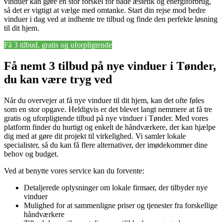
vinduer kan gøre en stor forskel for både æstetik og energiforbrug,
så det er vigtigt at vælge med omtanke. Start din rejse mod bedre
vinduer i dag ved at indhente tre tilbud og finde den perfekte løsning
til dit hjem.
Få 3 tilbud, gratis og uforpligtende
Få nemt 3 tilbud på nye vinduer i Tønder,
du kan være tryg ved
Når du overvejer at få nye vinduer til dit hjem, kan det ofte føles
som en stor opgave. Heldigvis er det blevet langt nemmere at få tre
gratis og uforpligtende tilbud på nye vinduer i Tønder. Med vores
platform finder du hurtigt og enkelt de håndværkere, der kan hjælpe
dig med at gøre dit projekt til virkelighed. Vi samler lokale
specialister, så du kan få flere alternativer, der imødekommer dine
behov og budget.
Ved at benytte vores service kan du forvente:
Detaljerede oplysninger om lokale firmaer, der tilbyder nye
vinduer
Mulighed for at sammenligne priser og tjenester fra forskellige
håndværkere