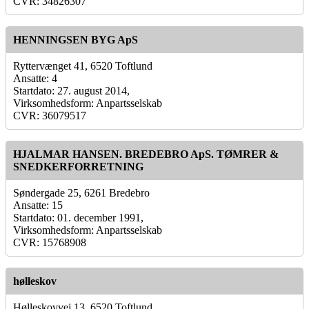
CVR: 34826307
HENNINGSEN BYG ApS
Ryttervænget 41, 6520 Toftlund
Ansatte: 4
Startdato: 27. august 2014,
Virksomhedsform: Anpartsselskab
CVR: 36079517
HJALMAR HANSEN. BREDEBRO ApS. TØMRER &
SNEDKERFORRETNING
Søndergade 25, 6261 Bredebro
Ansatte: 15
Startdato: 01. december 1991,
Virksomhedsform: Anpartsselskab
CVR: 15768908
hølleskov
Hølleskovvej 13, 6520 Toftlund