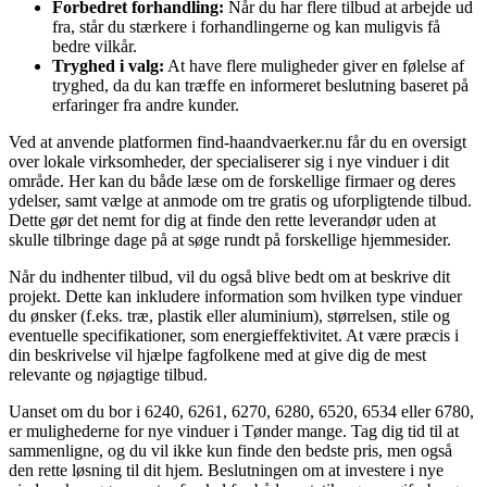
Forbedret forhandling:
Når du har flere tilbud at arbejde ud
fra, står du stærkere i forhandlingerne og kan muligvis få
bedre vilkår.
Tryghed i valg:
At have flere muligheder giver en følelse af
tryghed, da du kan træffe en informeret beslutning baseret på
erfaringer fra andre kunder.
Ved at anvende platformen find-haandvaerker.nu får du en oversigt
over lokale virksomheder, der specialiserer sig i nye vinduer i dit
område. Her kan du både læse om de forskellige firmaer og deres
ydelser, samt vælge at anmode om tre gratis og uforpligtende tilbud.
Dette gør det nemt for dig at finde den rette leverandør uden at
skulle tilbringe dage på at søge rundt på forskellige hjemmesider.
Når du indhenter tilbud, vil du også blive bedt om at beskrive dit
projekt. Dette kan inkludere information som hvilken type vinduer
du ønsker (f.eks. træ, plastik eller aluminium), størrelsen, stile og
eventuelle specifikationer, som energieffektivitet. At være præcis i
din beskrivelse vil hjælpe fagfolkene med at give dig de mest
relevante og nøjagtige tilbud.
Uanset om du bor i 6240, 6261, 6270, 6280, 6520, 6534 eller 6780,
er mulighederne for nye vinduer i Tønder mange. Tag dig tid til at
sammenligne, og du vil ikke kun finde den bedste pris, men også
den rette løsning til dit hjem. Beslutningen om at investere i nye