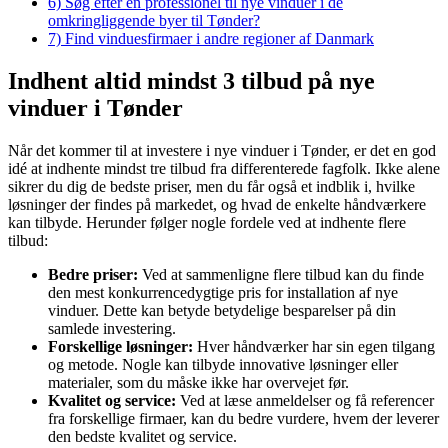
6)
Søg efter en professionel til nye vinduer i de
omkringliggende byer til Tønder?
7)
Find vinduesfirmaer i andre regioner af Danmark
Indhent altid mindst 3 tilbud på nye
vinduer i Tønder
Når det kommer til at investere i nye vinduer i Tønder, er det en god
idé at indhente mindst tre tilbud fra differenterede fagfolk. Ikke alene
sikrer du dig de bedste priser, men du får også et indblik i, hvilke
løsninger der findes på markedet, og hvad de enkelte håndværkere
kan tilbyde. Herunder følger nogle fordele ved at indhente flere
tilbud:
Bedre priser:
Ved at sammenligne flere tilbud kan du finde
den mest konkurrencedygtige pris for installation af nye
vinduer. Dette kan betyde betydelige besparelser på din
samlede investering.
Forskellige løsninger:
Hver håndværker har sin egen tilgang
og metode. Nogle kan tilbyde innovative løsninger eller
materialer, som du måske ikke har overvejet før.
Kvalitet og service:
Ved at læse anmeldelser og få referencer
fra forskellige firmaer, kan du bedre vurdere, hvem der leverer
den bedste kvalitet og service.