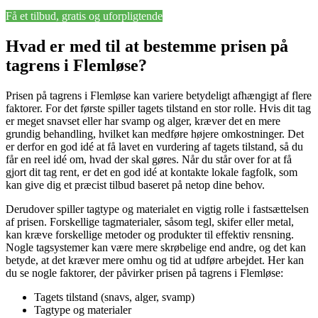
Få et tilbud, gratis og uforpligtende
Hvad er med til at bestemme prisen på
tagrens i Flemløse?
Prisen på tagrens i Flemløse kan variere betydeligt afhængigt af flere
faktorer. For det første spiller tagets tilstand en stor rolle. Hvis dit tag
er meget snavset eller har svamp og alger, kræver det en mere
grundig behandling, hvilket kan medføre højere omkostninger. Det
er derfor en god idé at få lavet en vurdering af tagets tilstand, så du
får en reel idé om, hvad der skal gøres. Når du står over for at få
gjort dit tag rent, er det en god idé at kontakte lokale fagfolk, som
kan give dig et præcist tilbud baseret på netop dine behov.
Derudover spiller tagtype og materialet en vigtig rolle i fastsættelsen
af prisen. Forskellige tagmaterialer, såsom tegl, skifer eller metal,
kan kræve forskellige metoder og produkter til effektiv rensning.
Nogle tagsystemer kan være mere skrøbelige end andre, og det kan
betyde, at det kræver mere omhu og tid at udføre arbejdet. Her kan
du se nogle faktorer, der påvirker prisen på tagrens i Flemløse:
Tagets tilstand (snavs, alger, svamp)
Tagtype og materialer