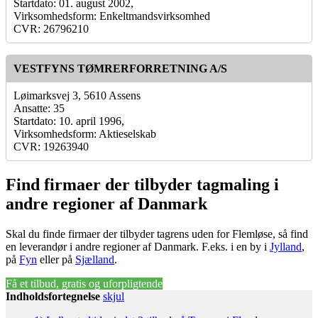
Startdato: 01. august 2002,
Virksomhedsform: Enkeltmandsvirksomhed
CVR: 26796210
VESTFYNS TØMRERFORRETNING A/S
Løimarksvej 3, 5610 Assens
Ansatte: 35
Startdato: 10. april 1996,
Virksomhedsform: Aktieselskab
CVR: 19263940
Find firmaer der tilbyder tagmaling i
andre regioner af Danmark
Skal du finde firmaer der tilbyder tagrens uden for Flemløse, så find
en leverandør i andre regioner af Danmark. F.eks. i en by i
Jylland
,
på
Fyn
eller på
Sjælland
.
Få et tilbud, gratis og uforpligtende
Indholdsfortegnelse
skjul