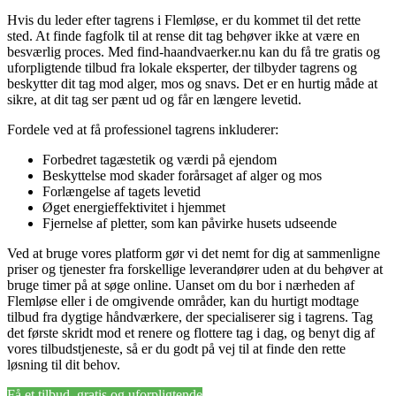
Hvis du leder efter tagrens i Flemløse, er du kommet til det rette
sted. At finde fagfolk til at rense dit tag behøver ikke at være en
besværlig proces. Med find-haandvaerker.nu kan du få tre gratis og
uforpligtende tilbud fra lokale eksperter, der tilbyder tagrens og
beskytter dit tag mod alger, mos og snavs. Det er en hurtig måde at
sikre, at dit tag ser pænt ud og får en længere levetid.
Fordele ved at få professionel tagrens inkluderer:
Forbedret tagæstetik og værdi på ejendom
Beskyttelse mod skader forårsaget af alger og mos
Forlængelse af tagets levetid
Øget energieffektivitet i hjemmet
Fjernelse af pletter, som kan påvirke husets udseende
Ved at bruge vores platform gør vi det nemt for dig at sammenligne
priser og tjenester fra forskellige leverandører uden at du behøver at
bruge timer på at søge online. Uanset om du bor i nærheden af
Flemløse eller i de omgivende områder, kan du hurtigt modtage
tilbud fra dygtige håndværkere, der specialiserer sig i tagrens. Tag
det første skridt mod et renere og flottere tag i dag, og benyt dig af
vores tilbudstjeneste, så er du godt på vej til at finde den rette
løsning til dit behov.
Få et tilbud, gratis og uforpligtende