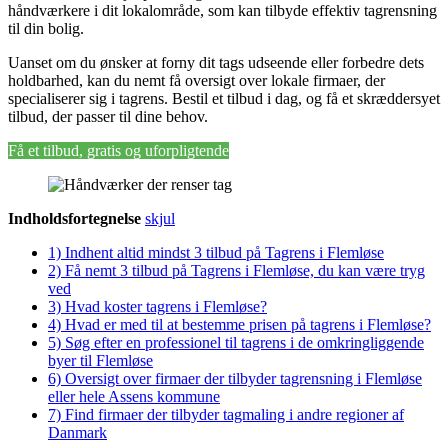
håndværkere i dit lokalområde, som kan tilbyde effektiv tagrensning
til din bolig.
Uanset om du ønsker at forny dit tags udseende eller forbedre dets
holdbarhed, kan du nemt få oversigt over lokale firmaer, der
specialiserer sig i tagrens. Bestil et tilbud i dag, og få et skræddersyet
tilbud, der passer til dine behov.
Få et tilbud, gratis og uforpligtende
Indholdsfortegnelse
skjul
1)
Indhent altid mindst 3 tilbud på Tagrens i Flemløse
2)
Få nemt 3 tilbud på Tagrens i Flemløse, du kan være tryg
ved
3)
Hvad koster tagrens i Flemløse?
4)
Hvad er med til at bestemme prisen på tagrens i Flemløse?
5)
Søg efter en professionel til tagrens i de omkringliggende
byer til Flemløse
6)
Oversigt over firmaer der tilbyder tagrensning i Flemløse
eller hele Assens kommune
7)
Find firmaer der tilbyder tagmaling i andre regioner af
Danmark