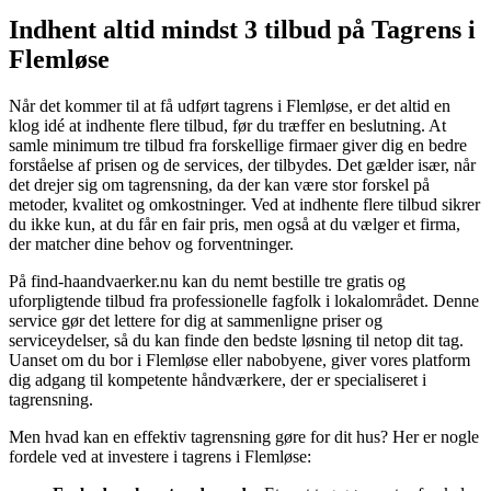
Indhent altid mindst 3 tilbud på Tagrens i
Flemløse
Når det kommer til at få udført tagrens i Flemløse, er det altid en
klog idé at indhente flere tilbud, før du træffer en beslutning. At
samle minimum tre tilbud fra forskellige firmaer giver dig en bedre
forståelse af prisen og de services, der tilbydes. Det gælder især, når
det drejer sig om tagrensning, da der kan være stor forskel på
metoder, kvalitet og omkostninger. Ved at indhente flere tilbud sikrer
du ikke kun, at du får en fair pris, men også at du vælger et firma,
der matcher dine behov og forventninger.
På find-haandvaerker.nu kan du nemt bestille tre gratis og
uforpligtende tilbud fra professionelle fagfolk i lokalområdet. Denne
service gør det lettere for dig at sammenligne priser og
serviceydelser, så du kan finde den bedste løsning til netop dit tag.
Uanset om du bor i Flemløse eller nabobyene, giver vores platform
dig adgang til kompetente håndværkere, der er specialiseret i
tagrensning.
Men hvad kan en effektiv tagrensning gøre for dit hus? Her er nogle
fordele ved at investere i tagrens i Flemløse: