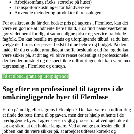
Arbejdsomfang (f.eks. størrelse på huset)
Transportomkostninger for håndværkere
Anvendte metoder og produkter til rensningen
For at sikre, at du får den bedste pris på tagrens i Flemløse, kan det
være en god idé at indhente flere tilbud. Hos find-haandvaerker.nu
gør vi det nemt for dig at sammenligne priser og service fra lokale
fagfolk. Du kan bestille tre gratis og uforpligtende tilbud, så du kan
vælge det firma, der passer bedst til dine behov og budget. På den
måde får du et solidt grundlag at træffe beslutning ud fra, og du kan
være sikker på, at dit tag vil blive renset ordentligt af professionelle,
der kender området og de specifikke udfordringer, der kan være med
tagrensning i Flemløse og omegn.
Få et tilbud, gratis og uforpligtende
Søg efter en professionel til tagrens i de
omkringliggende byer til Flemløse
Er du på udkig efter tagrens i Flemløse? Det kan være en udfordring
at finde det rette firma til opgaven, men der er hjælp at hente i de
nærliggende byer. Tagrens er en vigtig proces for at vedligeholde dit
tag og sikre, at det holder længere. Ved at vælge professionelle til
jobben kan du være sikker på, at arbejdet udføres korrekt og