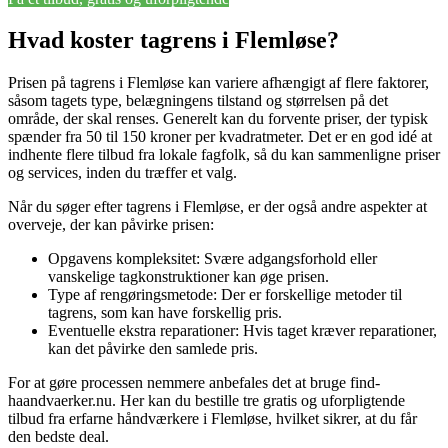
Hvad koster tagrens i Flemløse?
Prisen på tagrens i Flemløse kan variere afhængigt af flere faktorer,
såsom tagets type, belægningens tilstand og størrelsen på det
område, der skal renses. Generelt kan du forvente priser, der typisk
spænder fra 50 til 150 kroner per kvadratmeter. Det er en god idé at
indhente flere tilbud fra lokale fagfolk, så du kan sammenligne priser
og services, inden du træffer et valg.
Når du søger efter tagrens i Flemløse, er der også andre aspekter at
overveje, der kan påvirke prisen:
Opgavens kompleksitet: Svære adgangsforhold eller
vanskelige tagkonstruktioner kan øge prisen.
Type af rengøringsmetode: Der er forskellige metoder til
tagrens, som kan have forskellig pris.
Eventuelle ekstra reparationer: Hvis taget kræver reparationer,
kan det påvirke den samlede pris.
For at gøre processen nemmere anbefales det at bruge find-
haandvaerker.nu. Her kan du bestille tre gratis og uforpligtende
tilbud fra erfarne håndværkere i Flemløse, hvilket sikrer, at du får
den bedste deal.