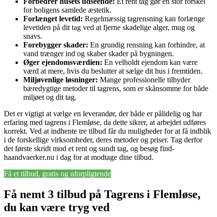
Forbedrer husets udseende:
Et rent tag gør en stor forskel
for boligens samlede æstetik.
Forlænget levetid:
Regelmæssig tagrensning kan forlænge
levetiden på dit tag ved at fjerne skadelige alger, mug og
snavs.
Forebygger skader:
En grundig rensning kan forhindre, at
vand trænger ind og skaber skader på bygningen.
Øger ejendomsværdien:
En velholdt ejendom kan være
værd at mere, hvis du beslutter at sælge dit hus i fremtiden.
Miljøvenlige løsninger:
Mange professionelle tilbyder
bæredygtige metoder til tagrens, som er skånsomme for både
miljøet og dit tag.
Det er vigtigt at vælge en leverandør, der både er pålidelig og har
erfaring med tagrens i Flemløse, da dette sikrer, at arbejdet udføres
korrekt. Ved at indhente tre tilbud får du muligheder for at få indblik
i de forskellige virksomheder, deres metoder og priser. Tag derfor
det første skridt mod et rent og sundt tag, og besøg find-
haandvaerker.nu i dag for at modtage dine tilbud.
Få et tilbud, gratis og uforpligtende
Få nemt 3 tilbud på Tagrens i Flemløse,
du kan være tryg ved